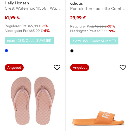
Helly Hansen
adidas
Crest Watermoc 11556 · Wassersportschuhe
Pantoletten · adilette Comfort GY1946 · Schwarz
61,99
€
29,99
€
Regulärer Preis
65,99 €
-6%
Regulärer Preis
48,00 €
-37%
Niedrigster Preis
65,99 €
-6%
Niedrigster Preis
32,99 €
-9%
extra -25% Code: SUMMER
extra -15% Code: SUMMER
Angebot
Angebot