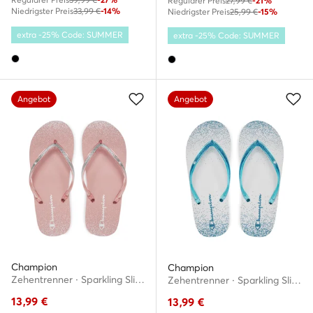
Regulärer Preis
27,99 €
-21%
Niedrigster Preis
33,99 €
-14%
Niedrigster Preis
25,99 €
-15%
extra -25% Code: SUMMER
extra -25% Code: SUMMER
Angebot
Angebot
Champion
Champion
Zehentrenner · Sparkling Slide S11688-CHA-PS018 · Rosa
Zehentrenner · Sparkling Slide S11688-CHA-WW010 · Blau
13,99
€
13,99
€