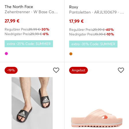
The North Face
Roxy
Zehentrenner · W Base Camp Mini II NF0A47ABZIP · Rosa
Pantoletten · ARJL100679 · Orange
27,99
€
17,99
€
Regulärer Preis
39,99 €
-30%
Regulärer Preis
29,99 €
-40%
Niedrigster Preis
29,99 €
-6%
Niedrigster Preis
19,99 €
-10%
extra -25% Code: SUMMER
extra -35% Code: SUMMER
-19%
Angebot