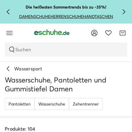
Die heißesten Sommertrends bis zu -35%!
DAMENSCHUHE
HERRENSCHUHE
HANDTASCHEN
Suchen
Wassersport
Wasserschuhe, Pantoletten und
Gummistiefel Damen
Pantoletten
Wasserschuhe
Zehentrenner
Produkte: 104