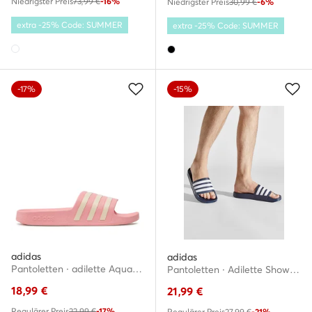
Niedrigster Preis
73,99 €
-16%
Niedrigster Preis
30,99 €
-6%
extra -25% Code: SUMMER
extra -25% Code: SUMMER
-17%
-15%
adidas
adidas
Pantoletten · adilette Aqua GZ5877 · Rosa
Pantoletten · Adilette Shower GZ5920 · Dunkelblau
18,99
€
21,99
€
Regulärer Preis
22,99 €
-17%
Regulärer Preis
27,99 €
-21%