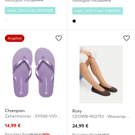
Niedrigster Preis
22,99 €
Niedrigster Preis
20,99 €
extra -25% Code: SUMMER
extra -25% Code: SUMMER
Angebot
Champion
Roxy
Zehentrenner · S11568-VS022 · Violett
CEOWB-802793 · Wassersportschuhe
14,99
€
24,99
€
Regulärer Preis
18,00 €
-16%
Regulärer Preis
24,99 €