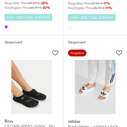
Regulärer Preis
49,99 €
-28%
Regulärer Preis
27,99 €
-17%
Niedrigster Preis
44,99 €
-20%
Niedrigster Preis
25,99 €
-11%
extra -25% Code: SUMMER
extra -35% Code: SUMMER
Gesponsert
Gesponsert
Angebot
Roxy
adidas
CEOWB-WP80-26006 · Wassersportschuhe
Pantoletten · adilette Lite FU8297 · Weiß