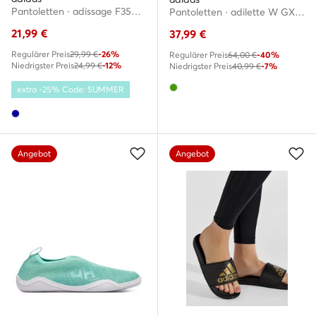
Pantoletten · adissage F35579 · Dunkelblau
Pantoletten · adilette W GX3371 · Grün
21,99
€
37,99
€
Regulärer Preis
29,99 €
-26%
Regulärer Preis
64,00 €
-40%
Niedrigster Preis
24,99 €
-12%
Niedrigster Preis
40,99 €
-7%
extra -25% Code: SUMMER
Angebot
Angebot