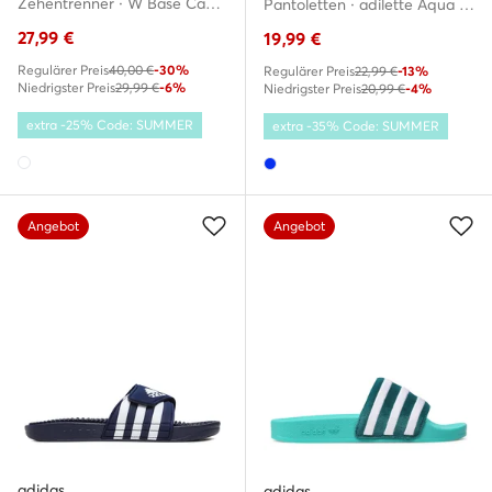
Zehentrenner · W Base Camp Mini II NF0A47ABQ4C-050 · Weiß
Pantoletten · adilette Aqua FY8047 · Blau
27,99
€
19,99
€
Regulärer Preis
40,00 €
-30%
Regulärer Preis
22,99 €
-13%
Niedrigster Preis
29,99 €
-6%
Niedrigster Preis
20,99 €
-4%
extra -25% Code: SUMMER
extra -35% Code: SUMMER
Angebot
Angebot
adidas
adidas