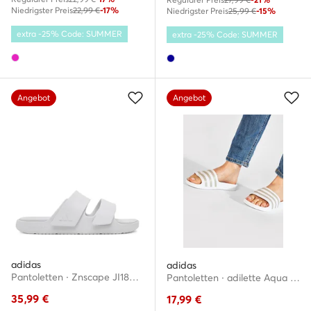
Niedrigster Preis
22,99 €
-17%
Niedrigster Preis
25,99 €
-15%
extra -25% Code: SUMMER
extra -25% Code: SUMMER
Angebot
Angebot
adidas
adidas
Pantoletten · Znscape JI1856 · Weiß
Pantoletten · adilette Aqua EF1730 · Weiß
35,99
€
17,99
€