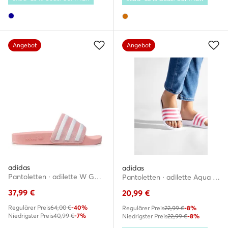
Angebot
Angebot
adidas
adidas
Pantoletten · adilette W GX3372 · Rosa
Pantoletten · adilette Aqua GZ5237 · Weiß
37,99
€
20,99
€
Regulärer Preis
64,00 €
-40%
Regulärer Preis
22,99 €
-8%
Niedrigster Preis
40,99 €
-7%
Niedrigster Preis
22,99 €
-8%