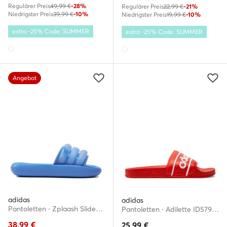
Regulärer Preis
49,99 €
-28%
Regulärer Preis
22,99 €
-21%
Niedrigster Preis
39,99 €
-10%
Niedrigster Preis
19,99 €
-10%
extra -25% Code: SUMMER
extra -25% Code: SUMMER
Angebot
adidas
adidas
Pantoletten · Zplaash Slides IF8663 · Blau
Pantoletten · Adilette ID5796 · Rot
38,99
€
25,99
€