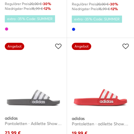
Regulärer Preis
20,00 €
-30%
Regulärer Preis
20,00 €
-30%
Niedrigster Preis
15,99 €
-12%
Niedrigster Preis
15,99 €
-12%
extra -35% Code: SUMMER
extra -35% Code: SUMMER
Angebot
Angebot
adidas
adidas
Pantoletten · Adilette Shower Slides GY1891 · Grau
Pantoletten · adilette Shower GZ5923 · Rot
23,99
€
19,99
€