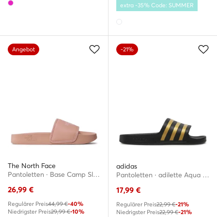
extra -35% Code: SUMMER
Angebot
-21%
The North Face
adidas
Pantoletten · Base Camp Slide III NF0A4T2SZ1P1 · Rosa
Pantoletten · adilette Aqua EG1758 · Schwarz
26,99
€
17,99
€
Regulärer Preis
44,99 €
-40%
Regulärer Preis
22,99 €
-21%
Niedrigster Preis
29,99 €
-10%
Niedrigster Preis
22,99 €
-21%