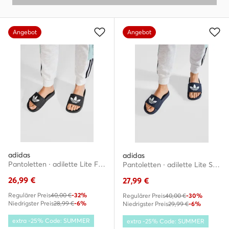
Angebot
Angebot
adidas
adidas
Pantoletten · adilette Lite FU8298 · Schwarz
Pantoletten · adilette Lite Slides FU8299 · Dunkelblau
26,99
€
27,99
€
Regulärer Preis
40,00 €
-32%
Regulärer Preis
40,00 €
-30%
Niedrigster Preis
28,99 €
-6%
Niedrigster Preis
29,99 €
-6%
extra -25% Code: SUMMER
extra -25% Code: SUMMER