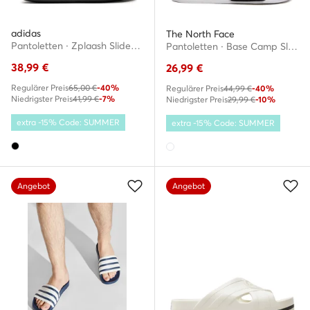
adidas
The North Face
Pantoletten · Zplaash Slides IG4155 · Schwarz
Pantoletten · Base Camp Slide III NF0A4T2SLA91 · Weiß
38,99
€
26,99
€
Regulärer Preis
65,00 €
-40%
Regulärer Preis
44,99 €
-40%
Niedrigster Preis
41,99 €
-7%
Niedrigster Preis
29,99 €
-10%
extra -15% Code: SUMMER
extra -15% Code: SUMMER
Angebot
Angebot