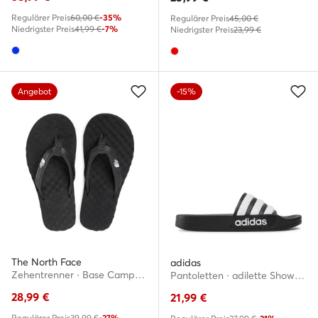
Regulärer Preis
60,00 €
-35%
Regulärer Preis
45,00 €
Niedrigster Preis
41,99 €
-7%
Niedrigster Preis
23,99 €
Angebot
-15%
The North Face
adidas
Zehentrenner · Base Camp Mini II NF0A47ABKY41 · Schwarz
Pantoletten · adilette Shower GZ5922 · Schwarz
28,99
€
21,99
€
Regulärer Preis
39,99 €
-27%