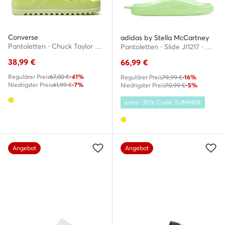
Converse
adidas by Stella McCartney
Pantoletten · Chuck Taylor All Star Lounge Sandal Lite Cx A07583C · Gelb
Pantoletten · Slide JI1217 · Gelb
38,99
€
66,99
€
Regulärer Preis
67,00 €
-41%
Regulärer Preis
79,99 €
-16%
Niedrigster Preis
41,99 €
-7%
Niedrigster Preis
70,99 €
-5%
extra -35% Code: SUMMER
Angebot
Angebot