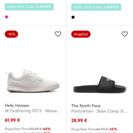
extra -15% Code: SUMMER
extra -25% Code: SUMMER
-16%
Angebot
Helly Hansen
The North Face
W Feathering 11573 · Wassersportschuhe
Pantoletten · Base Camp Slide III NF0A4T2SKY41-050 · Schwarz
61,99
€
28,99
€
Regulärer Preis
112,00 €
-44%
Regulärer Preis
44,99 €
-35%