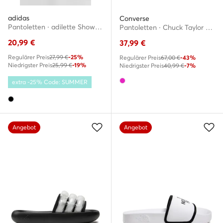
adidas
Converse
Pantoletten · adilette Shower GZ3779 · Schwarz
Pantoletten · Chuck Taylor All Star Lounge Sandal Lite Cx A07582C · Rosa
20,99
€
37,99
€
Regulärer Preis
27,99 €
-25%
Regulärer Preis
67,00 €
-43%
Niedrigster Preis
25,99 €
-19%
Niedrigster Preis
40,99 €
-7%
extra -25% Code: SUMMER
Angebot
Angebot