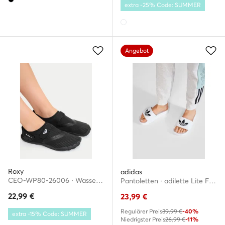
extra -25% Code: SUMMER
Angebot
Roxy
adidas
CEO-WP80-26006 · Wassersportschuhe
Pantoletten · adilette Lite FU8297 · Weiß
22,99
€
23,99
€
Regulärer Preis
39,99 €
-40%
extra -15% Code: SUMMER
Niedrigster Preis
26,99 €
-11%