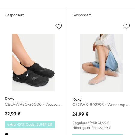
Gesponsert
Gesponsert
Roxy
Roxy
CEO-WP80-26006 · Wassersportschuhe
CEOWB-802793 · Wassersportschuhe
22,99
€
24,99
€
Regulärer Preis
24,99 €
extra -15% Code: SUMMER
Niedrigster Preis
22,99 €