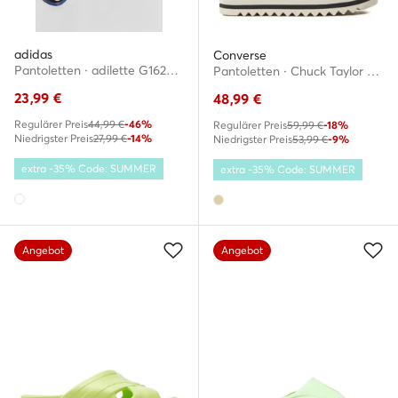
adidas
Converse
Pantoletten · adilette G16220 · Weiß
Pantoletten · Chuck Taylor All Star Lounge Sandal Lite Cx A06477C · Beige
23,99
€
48,99
€
Regulärer Preis
44,99 €
-46%
Regulärer Preis
59,99 €
-18%
Niedrigster Preis
27,99 €
-14%
Niedrigster Preis
53,99 €
-9%
extra -35% Code: SUMMER
extra -35% Code: SUMMER
Angebot
Angebot