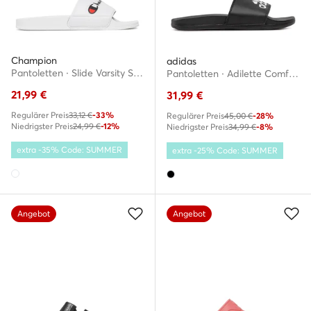
Champion
adidas
Pantoletten · Slide Varsity S11544-CHA-WW001 · Weiß
Pantoletten · Adilette Comfort GY1945 · Schwarz
21,99
€
31,99
€
Regulärer Preis
33,12 €
-33%
Regulärer Preis
45,00 €
-28%
Niedrigster Preis
24,99 €
-12%
Niedrigster Preis
34,99 €
-8%
extra -35% Code: SUMMER
extra -25% Code: SUMMER
Angebot
Angebot