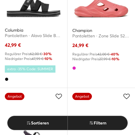
Columbia
Champion
Pantoletten · Alava Slide BL5475 · Schwarz
Pantoletten · Zone Slide S22105-CHA-PS013 · Rosa
42,99
€
24,99
€
Regulärer Preis
62,00 €
-30%
Regulärer Preis
42,00 €
-40%
Niedrigster Preis
47,99 €
-10%
Niedrigster Preis
27,99 €
-10%
extra -35% Code: SUMMER
Angebot
Angebot
Sortieren
Filtern