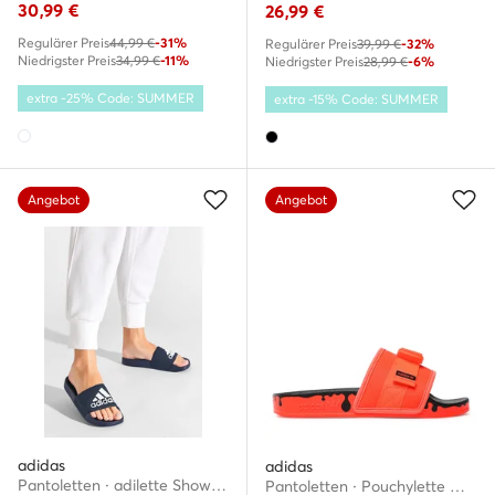
30,99
€
26,99
€
Regulärer Preis
44,99 €
-31%
Regulärer Preis
39,99 €
-32%
Niedrigster Preis
34,99 €
-11%
Niedrigster Preis
28,99 €
-6%
extra -25% Code: SUMMER
extra -15% Code: SUMMER
Angebot
Angebot
adidas
adidas
Pantoletten · adilette Shower GZ3774 · Dunkelblau
Pantoletten · Pouchylette W GY1009 · Orange