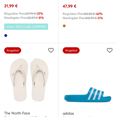
21,99
€
47,99
€
Regulärer Preis
27,99 €
-21%
Regulärer Preis
83,00 €
-42%
Niedrigster Preis
23,99 €
-8%
Niedrigster Preis
50,99 €
-5%
extra -25% Code: SUMMER
Angebot
Angebot
The North Face
adidas