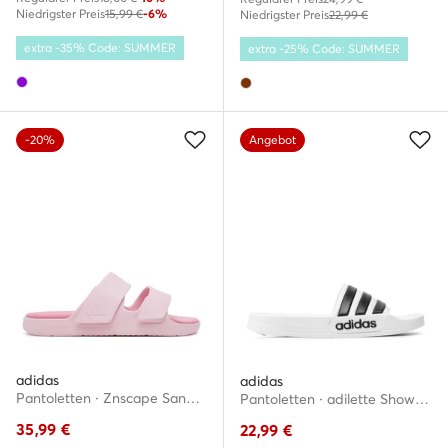
Niedrigster Preis
15,99 €
-6%
Niedrigster Preis
22,99 €
extra -35% Code: SUMMER
extra -25% Code: SUMMER
-20%
Angebot
adidas
adidas
Pantoletten · Znscape Sandals JR7634 · Rosa
Pantoletten · adilette Shower GZ5921 · Weiß
35,99
€
22,99
€