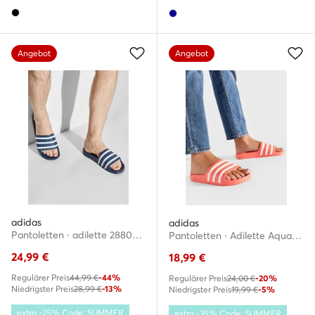
Angebot
Angebot
adidas
adidas
Pantoletten · adilette 288022 · Dunkelblau
Pantoletten · Adilette Aqua GZ5235 · Orange
24,99
€
18,99
€
Regulärer Preis
44,99 €
-44%
Regulärer Preis
24,00 €
-20%
Niedrigster Preis
28,99 €
-13%
Niedrigster Preis
19,99 €
-5%
extra -25% Code: SUMMER
extra -35% Code: SUMMER