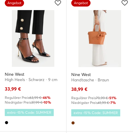
Angebot
Angebot
Nine West
Nine West
High Heels · Schwarz · 9 cm
Handtasche · Braun
33,99
€
38,99
€
Regulärer Preis
63,99 €
-46%
Regulärer Preis
79,99 €
-51%
Niedrigster Preis
37,99 €
-10%
Niedrigster Preis
41,99 €
-7%
extra -15% Code: SUMMER
extra -15% Code: SUMMER