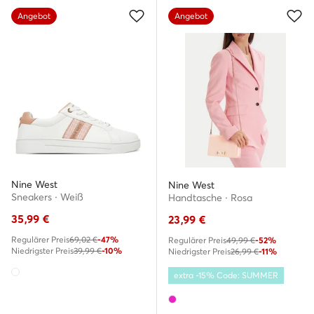
Angebot
Angebot
Nine West
Nine West
Sneakers · Weiß
Handtasche · Rosa
35,99
€
23,99
€
Regulärer Preis
69,02 €
-47%
Regulärer Preis
49,99 €
-52%
Niedrigster Preis
39,99 €
-10%
Niedrigster Preis
26,99 €
-11%
extra -15% Code: SUMMER