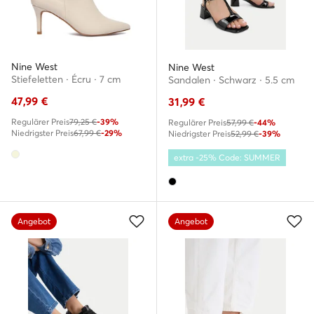
Nine West
Nine West
Stiefeletten · Écru · 7 cm
Sandalen · Schwarz · 5.5 cm
47,99
€
31,99
€
Regulärer Preis
79,25 €
-39%
Regulärer Preis
57,99 €
-44%
Niedrigster Preis
67,99 €
-29%
Niedrigster Preis
52,99 €
-39%
extra -25% Code: SUMMER
Angebot
Angebot