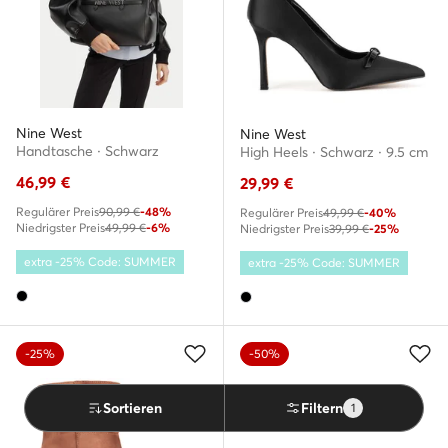
Nine West
Nine West
Handtasche · Schwarz
High Heels · Schwarz · 9.5 cm
46,99
€
29,99
€
Regulärer Preis
90,99 €
-48%
Regulärer Preis
49,99 €
-40%
Niedrigster Preis
49,99 €
-6%
Niedrigster Preis
39,99 €
-25%
extra -25% Code: SUMMER
extra -25% Code: SUMMER
-25%
-50%
Sortieren
Filtern
1