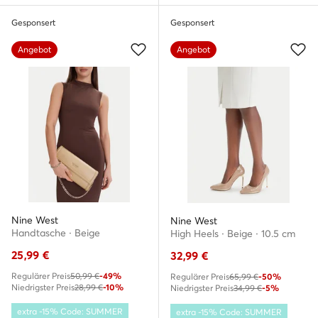
Gesponsert
Gesponsert
Angebot
Angebot
Nine West
Nine West
Handtasche · Beige
High Heels · Beige · 10.5 cm
25,99
€
32,99
€
Regulärer Preis
50,99 €
-49%
Regulärer Preis
65,99 €
-50%
Niedrigster Preis
28,99 €
-10%
Niedrigster Preis
34,99 €
-5%
extra -15% Code: SUMMER
extra -15% Code: SUMMER