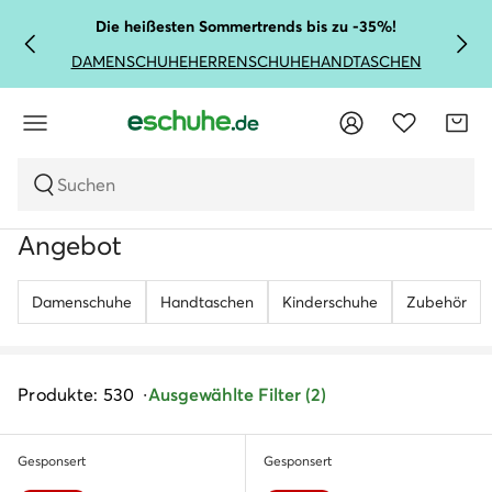
Die heißesten Sommertrends bis zu -35%!
DAMENSCHUHE
HERRENSCHUHE
HANDTASCHEN
Suchen
Angebot
Damenschuhe
Handtaschen
Kinderschuhe
Zubehör
Produkte: 530
Ausgewählte Filter (2)
Gesponsert
Gesponsert