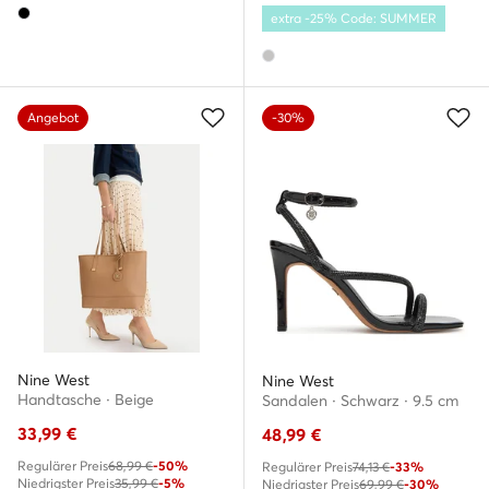
extra -25% Code: SUMMER
Angebot
-30%
Nine West
Nine West
Handtasche · Beige
Sandalen · Schwarz · 9.5 cm
33,99
€
48,99
€
Regulärer Preis
68,99 €
-50%
Regulärer Preis
74,13 €
-33%
Niedrigster Preis
35,99 €
-5%
Niedrigster Preis
69,99 €
-30%