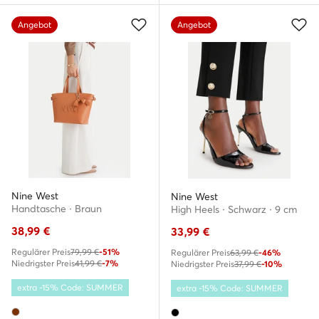
Angebot
Angebot
Nine West
Nine West
Handtasche · Braun
High Heels · Schwarz · 9 cm
38,99
€
33,99
€
Regulärer Preis
79,99 €
-51%
Regulärer Preis
63,99 €
-46%
Niedrigster Preis
41,99 €
-7%
Niedrigster Preis
37,99 €
-10%
extra -15% Code: SUMMER
extra -15% Code: SUMMER