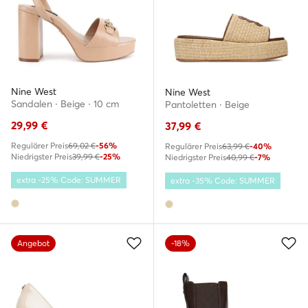
Nine West
Nine West
Sandalen · Beige · 10 cm
Pantoletten · Beige
29,99
€
37,99
€
Regulärer Preis
69,02 €
-56%
Regulärer Preis
63,99 €
-40%
Niedrigster Preis
39,99 €
-25%
Niedrigster Preis
40,99 €
-7%
extra -25% Code: SUMMER
extra -35% Code: SUMMER
Angebot
-18%