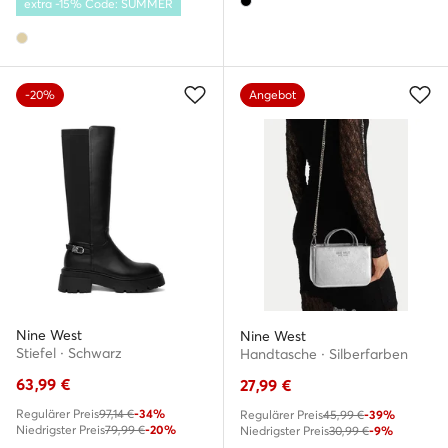
extra -15% Code: SUMMER
-20%
Angebot
Nine West
Nine West
Stiefel · Schwarz
Handtasche · Silberfarben
63,99
€
27,99
€
Regulärer Preis
97,14 €
-34%
Regulärer Preis
45,99 €
-39%
Niedrigster Preis
79,99 €
-20%
Niedrigster Preis
30,99 €
-9%