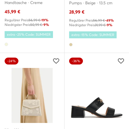
Handtasche · Creme
Pumps · Beige · 13.5 cm
45,99
€
28,99
€
Regulärer Preis
56,99 €
-19%
Regulärer Preis
56,99 €
-49%
Niedrigster Preis
50,99 €
-9%
Niedrigster Preis
31,99 €
-9%
extra -25% Code: SUMMER
extra -15% Code: SUMMER
-24%
-36%