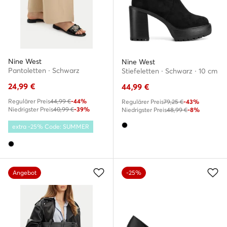
Nine West
Nine West
Pantoletten · Schwarz
Stiefeletten · Schwarz · 10 cm
24,99
€
44,99
€
Regulärer Preis
44,99 €
-44%
Regulärer Preis
79,25 €
-43%
Niedrigster Preis
40,99 €
-39%
Niedrigster Preis
48,99 €
-8%
extra -25% Code: SUMMER
Angebot
-25%