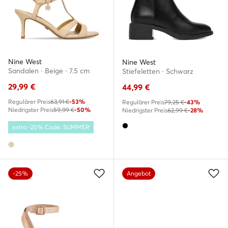
Nine West
Nine West
Sandalen · Beige · 7.5 cm
Stiefeletten · Schwarz
29,99
€
44,99
€
Regulärer Preis
63,91 €
-53%
Regulärer Preis
79,25 €
-43%
Niedrigster Preis
59,99 €
-50%
Niedrigster Preis
62,99 €
-28%
extra -25% Code: SUMMER
-25%
Angebot