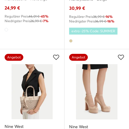
24,99
€
30,99
€
Regulärer Preis
46,01 €
-45%
Regulärer Preis
36,99 €
-16%
Niedrigster Preis
26,99 €
-7%
Niedrigster Preis
36,99 €
-16%
extra -25% Code: SUMMER
Angebot
Angebot
Nine West
Nine West