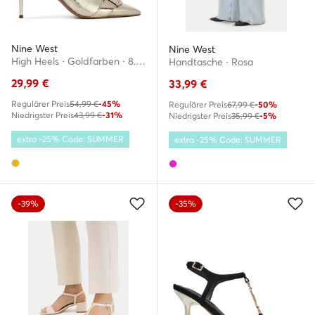
Nine West
Nine West
High Heels · Goldfarben · 8.5 cm
Handtasche · Rosa
29,99
€
33,99
€
Regulärer Preis
54,99 €
-45%
Regulärer Preis
67,99 €
-50%
Niedrigster Preis
43,99 €
-31%
Niedrigster Preis
35,99 €
-5%
extra -25% Code: SUMMER
extra -25% Code: SUMMER
-39%
-35%