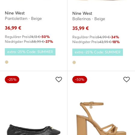
Nine West
Nine West
Pantoletten · Beige
Ballerinas · Beige
36,99
€
35,99
€
Regulärer Preis
74,13 €
-50%
Regulärer Preis
54,99 €
-34%
Niedrigster Preis
58,99 €
-37%
Niedrigster Preis
43,99 €
-18%
extra -25% Code: SUMMER
extra -25% Code: SUMMER
-25%
-50%