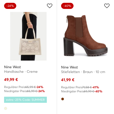
-24%
-40%
Nine West
Nine West
Handtasche · Creme
Stiefeletten · Braun · 10 cm
49,99
€
41,99
€
Regulärer Preis
65,99 €
-24%
Regulärer Preis
71,58 €
-41%
Niedrigster Preis
65,99 €
-24%
Niedrigster Preis
69,99 €
-40%
extra -25% Code: SUMMER