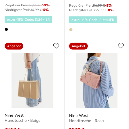
Regulärer Preis
65,99 €
-50%
Regulärer Preis
56,99 €
-8%
Niedrigster Preis
34,99 €
-5%
Niedrigster Preis
56,99 €
-8%
extra -15% Code: SUMMER
extra -15% Code: SUMMER
Angebot
Angebot
Nine West
Nine West
Handtasche · Beige
Handtasche · Rosa