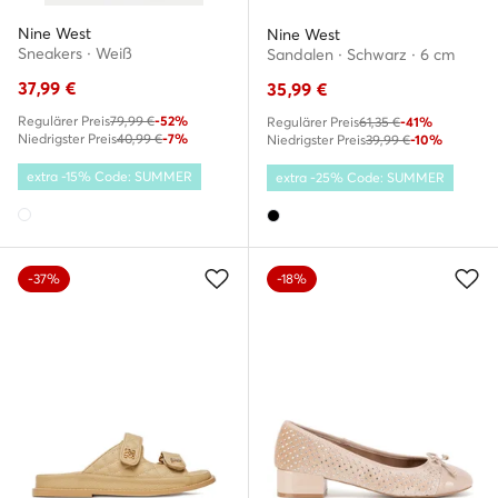
Nine West
Nine West
Sneakers · Weiß
Sandalen · Schwarz · 6 cm
37,99
€
35,99
€
Regulärer Preis
79,99 €
-52%
Regulärer Preis
61,35 €
-41%
Niedrigster Preis
40,99 €
-7%
Niedrigster Preis
39,99 €
-10%
extra -15% Code: SUMMER
extra -25% Code: SUMMER
-37%
-18%