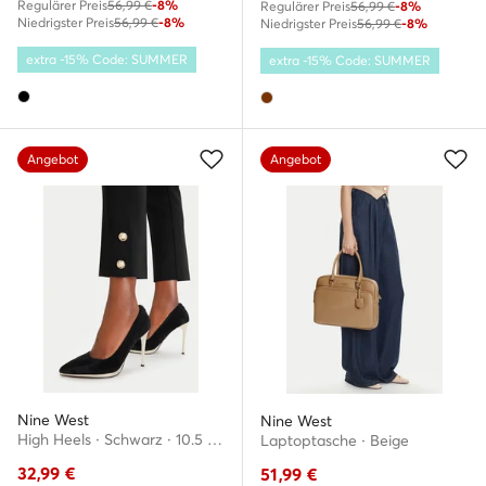
Regulärer Preis
56,99 €
-8%
Regulärer Preis
56,99 €
-8%
Niedrigster Preis
56,99 €
-8%
Niedrigster Preis
56,99 €
-8%
extra -15% Code: SUMMER
extra -15% Code: SUMMER
Angebot
Angebot
Nine West
Nine West
High Heels · Schwarz · 10.5 cm
Laptoptasche · Beige
32,99
€
51,99
€