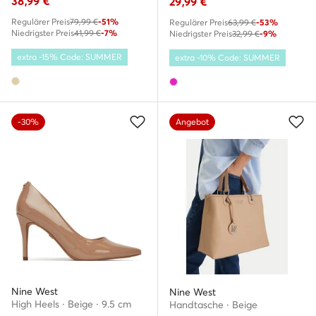
38,99
€
29,99
€
Regulärer Preis
79,99 €
-51%
Regulärer Preis
63,99 €
-53%
Niedrigster Preis
41,99 €
-7%
Niedrigster Preis
32,99 €
-9%
extra -15% Code: SUMMER
extra -10% Code: SUMMER
-30%
Angebot
Nine West
Nine West
High Heels · Beige · 9.5 cm
Handtasche · Beige