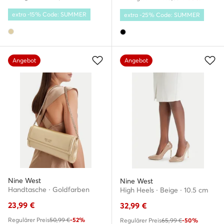
extra -15% Code: SUMMER
extra -25% Code: SUMMER
Angebot
Angebot
Nine West
Nine West
Handtasche · Goldfarben
High Heels · Beige · 10.5 cm
23,99
€
32,99
€
Regulärer Preis
50,99 €
-52%
Regulärer Preis
65,99 €
-50%