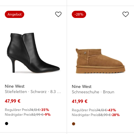
Angebot
-28%
Nine West
Nine West
Stiefeletten · Schwarz · 8.3 cm
Schneeschuhe · Braun
47,99
€
41,99
€
Regulärer Preis
74,13 €
-35%
Regulärer Preis
74,13 €
-43%
Niedrigster Preis
52,99 €
-9%
Niedrigster Preis
58,99 €
-28%