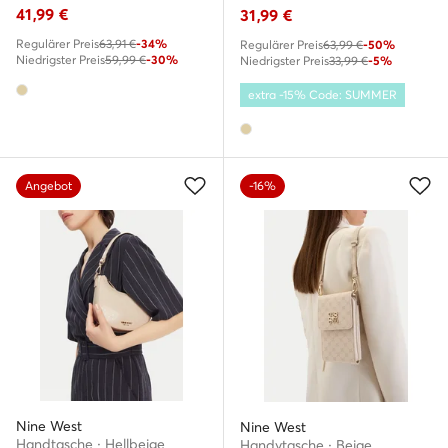
41,99
€
31,99
€
Regulärer Preis
63,91 €
-34%
Regulärer Preis
63,99 €
-50%
Niedrigster Preis
59,99 €
-30%
Niedrigster Preis
33,99 €
-5%
extra -15% Code: SUMMER
Angebot
-16%
Nine West
Nine West
Handtasche · Hellbeige
Handytasche · Beige