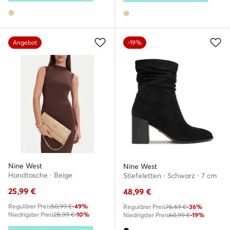
Angebot
-19%
Nine West
Nine West
Handtasche · Beige
Stiefeletten · Schwarz · 7 cm
25,99
€
48,99
€
Regulärer Preis
50,99 €
-49%
Regulärer Preis
76,69 €
-36%
Niedrigster Preis
28,99 €
-10%
Niedrigster Preis
60,99 €
-19%