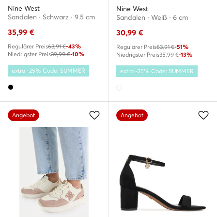
Nine West
Nine West
Sandalen · Schwarz · 9.5 cm
Sandalen · Weiß · 6 cm
35,99
€
30,99
€
Regulärer Preis
63,91 €
-43%
Regulärer Preis
63,91 €
-51%
Niedrigster Preis
39,99 €
-10%
Niedrigster Preis
35,99 €
-13%
extra -25% Code: SUMMER
extra -25% Code: SUMMER
Angebot
Angebot