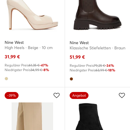
Nine West
Nine West
High Heels · Beige · 10 cm
Klassische Stiefeletten · Braun
31,99
€
51,99
€
Regulärer Preis
61,35 €
-47%
Regulärer Preis
79,25 €
-34%
Niedrigster Preis
34,99 €
-8%
Niedrigster Preis
63,99 €
-18%
-39%
Angebot