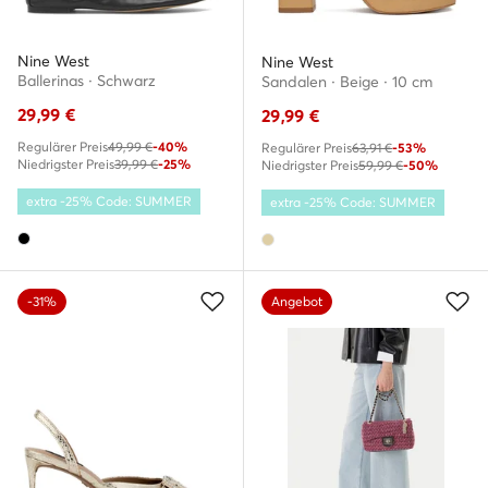
Nine West
Nine West
Ballerinas · Schwarz
Sandalen · Beige · 10 cm
29,99
€
29,99
€
Regulärer Preis
49,99 €
-40%
Regulärer Preis
63,91 €
-53%
Niedrigster Preis
39,99 €
-25%
Niedrigster Preis
59,99 €
-50%
extra -25% Code: SUMMER
extra -25% Code: SUMMER
-31%
Angebot