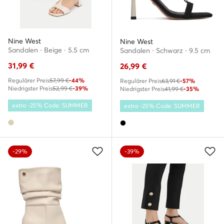
Nine West
Nine West
Sandalen · Beige · 5.5 cm
Sandalen · Schwarz · 9.5 cm
31,99
€
26,99
€
Regulärer Preis
57,99 €
-44%
Regulärer Preis
63,91 €
-57%
Niedrigster Preis
52,99 €
-39%
Niedrigster Preis
41,99 €
-35%
extra -25% Code: SUMMER
extra -25% Code: SUMMER
-29%
-39%