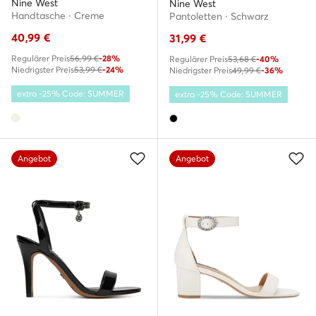
Nine West
Nine West
Handtasche · Creme
Pantoletten · Schwarz
40,99
€
31,99
€
Regulärer Preis
56,99 €
-28%
Regulärer Preis
53,68 €
-40%
Niedrigster Preis
53,99 €
-24%
Niedrigster Preis
49,99 €
-36%
extra -25% Code: SUMMER
extra -25% Code: SUMMER
Angebot
Angebot