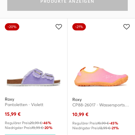
PRODUKTE ANZEIGEN
-20%
-21%
Roxy
Roxy
Pantoletten · Violett
CP88-26017 · Wassersportschuhe
15,99
€
10,99
€
Regulärer Preis
29,99 €
-46%
Regulärer Preis
19,99 €
-45%
Niedrigster Preis
19,99 €
-20%
Niedrigster Preis
13,99 €
-21%