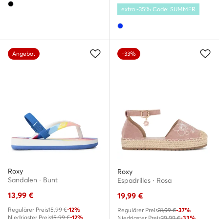
extra -35% Code: SUMMER
Angebot
-33%
Roxy
Roxy
Sandalen · Bunt
Espadrilles · Rosa
13,99
€
19,99
€
Regulärer Preis
15,99 €
-12%
Regulärer Preis
31,99 €
-37%
Niedrigster Preis
15,99 €
-12%
Niedrigster Preis
29,99 €
-33%