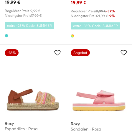
19,99
€
19,99
€
Regulärer Preis
19,99 €
Regulärer Preis
31,99 €
-37%
Niedrigster Preis
17,99 €
Niedrigster Preis
21,99 €
-9%
extra -25% Code: SUMMER
extra -35% Code: SUMMER
-33%
Angebot
Roxy
Roxy
Espadrilles · Rosa
Sandalen · Rosa