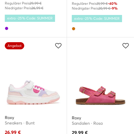
Regulärer Preis
29,99 €
Regulärer Preis
31,99 €
-40%
Niedrigster Preis
26,99 €
Niedrigster Preis
20,99 €
-9%
extra -25% Code: SUMMER
extra -25% Code: SUMMER
Angebot
Roxy
Roxy
Sneakers · Bunt
Sandalen · Rosa
26,99
€
29,99
€