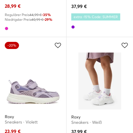
28,99
€
37,99
€
Regulärer Preis
44,99 €
-35%
extra -15% Code: SUMMER
Niedrigster Preis
40,99 €
-29%
-20%
Roxy
Roxy
Sneakers · Violett
Sneakers · Weiß
23,99
€
37,99
€