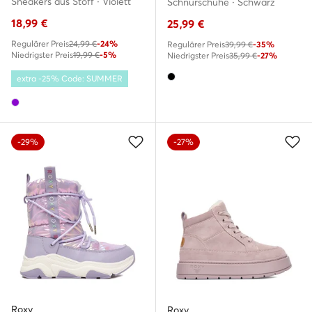
Sneakers aus Stoff · Violett
Schnürschuhe · Schwarz
18,99
€
25,99
€
Regulärer Preis
24,99 €
-24%
Regulärer Preis
39,99 €
-35%
Niedrigster Preis
19,99 €
-5%
Niedrigster Preis
35,99 €
-27%
extra -25% Code: SUMMER
-29%
-27%
Roxy
Roxy