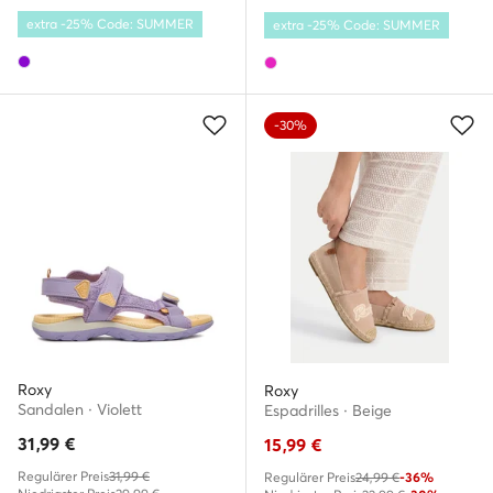
extra -25% Code: SUMMER
extra -25% Code: SUMMER
-30%
Roxy
Roxy
Sandalen · Violett
Espadrilles · Beige
31,99
€
15,99
€
Regulärer Preis
31,99 €
Regulärer Preis
24,99 €
-36%