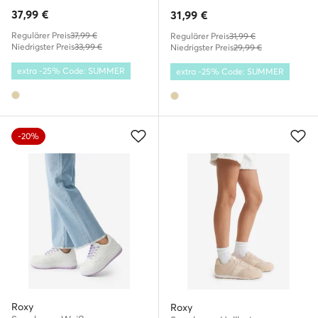
37,99
€
31,99
€
Regulärer Preis
37,99 €
Regulärer Preis
31,99 €
Niedrigster Preis
33,99 €
Niedrigster Preis
29,99 €
extra -25% Code: SUMMER
extra -25% Code: SUMMER
-20%
Roxy
Roxy