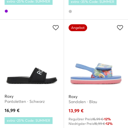
extra -25% Code: SUMMER
extra -35% Code: SUMMER
Angebot
Roxy
Roxy
Pantoletten · Schwarz
Sandalen · Blau
16,99
€
13,99
€
Regulärer Preis
15,99 €
-12%
extra -25% Code: SUMMER
Niedrigster Preis
15,99 €
-12%