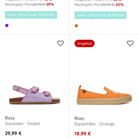
Niedrigster Preis
23,99 €
-29%
Niedrigster Preis
19,99 €
-30%
extra -25% Code: SUMMER
extra -25% Code: SUMMER
Angebot
Roxy
Roxy
Sandalen · Violett
Espadrilles · Orange
29,99
€
18,99
€