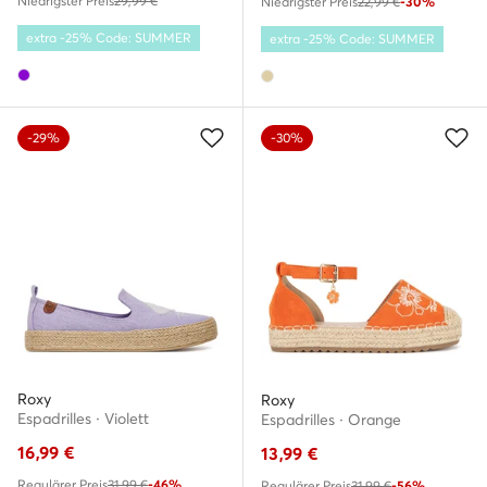
Niedrigster Preis
29,99 €
Niedrigster Preis
22,99 €
-30%
extra -25% Code: SUMMER
extra -25% Code: SUMMER
-29%
-30%
Roxy
Roxy
Espadrilles · Violett
Espadrilles · Orange
16,99
€
13,99
€
Regulärer Preis
31,99 €
-46%
Regulärer Preis
31,99 €
-56%