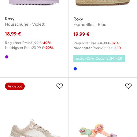
Roxy
Roxy
Hausschuhe · Violett
Espadrilles · Blau
18,99
€
19,99
€
Regulärer Preis
31,99 €
-40%
Regulärer Preis
31,99 €
-37%
Niedrigster Preis
23,99 €
-20%
Niedrigster Preis
29,99 €
-33%
extra -25% Code: SUMMER
Angebot