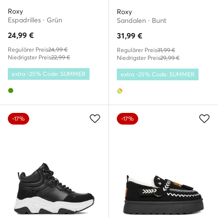
Roxy
Roxy
Espadrilles · Grün
Sandalen · Bunt
24,99
€
31,99
€
Regulärer Preis
24,99 €
Regulärer Preis
31,99 €
Niedrigster Preis
22,99 €
Niedrigster Preis
29,99 €
extra -25% Code: SUMMER
extra -25% Code: SUMMER
-17%
-17%