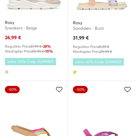
Roxy
Roxy
Sneakers · Beige
Sandalen · Bunt
26,99
€
31,99
€
Regulärer Preis
37,99 €
-28%
Regulärer Preis
31,99 €
Niedrigster Preis
29,99 €
-10%
Niedrigster Preis
29,99 €
extra -25% Code: SUMMER
extra -25% Code: SUMMER
-50%
-50%