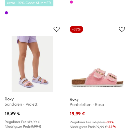
extra -25% Code: SUMMER
-33%
Roxy
Roxy
Sandalen · Violett
Pantoletten · Rosa
19,99
€
19,99
€
Regulärer Preis
19,99 €
Regulärer Preis
29,99 €
-33%
Niedrigster Preis
17,99 €
Niedrigster Preis
29,99 €
-33%