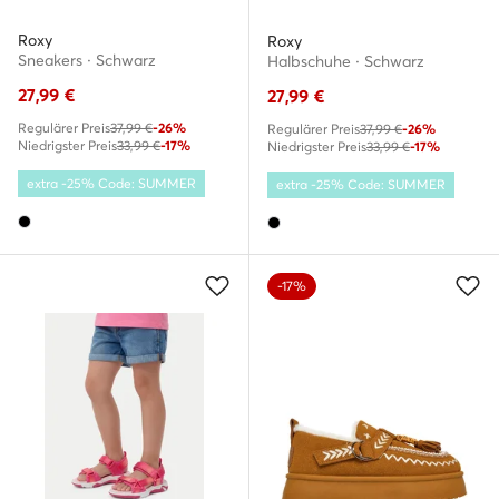
Roxy
Roxy
Sneakers · Schwarz
Halbschuhe · Schwarz
27,99
€
27,99
€
Regulärer Preis
37,99 €
-26%
Regulärer Preis
37,99 €
-26%
Niedrigster Preis
33,99 €
-17%
Niedrigster Preis
33,99 €
-17%
extra -25% Code: SUMMER
extra -25% Code: SUMMER
-17%