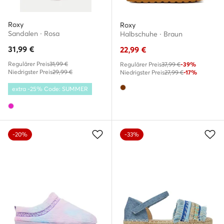
Roxy
Roxy
Sandalen · Rosa
Halbschuhe · Braun
31,99
€
22,99
€
Regulärer Preis
31,99 €
Regulärer Preis
37,99 €
-39%
Niedrigster Preis
29,99 €
Niedrigster Preis
27,99 €
-17%
extra -25% Code: SUMMER
-20%
-33%