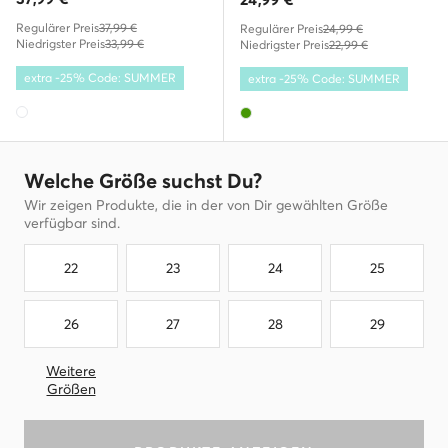
Regulärer Preis
37,99 €
Regulärer Preis
24,99 €
Niedrigster Preis
33,99 €
Niedrigster Preis
22,99 €
extra -25% Code: SUMMER
extra -25% Code: SUMMER
Welche Größe suchst Du?
Wir zeigen Produkte, die in der von Dir gewählten Größe
verfügbar sind.
22
23
24
25
26
27
28
29
Weitere
Größen