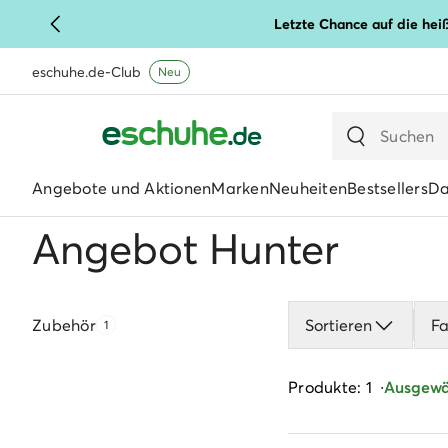
Letzte Chance auf die hei
eschuhe.de-Club
Neu
Angebote und Aktionen
Marken
Neuheiten
Bestsellers
D
Angebot Hunter
Zubehör
Sortieren
F
1
Produkte: 1
Ausgewäh