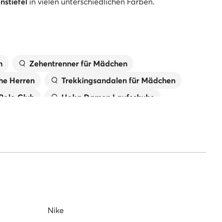
stiefel
in vielen unterschiedlichen Farben.
n
Zehentrenner für Mädchen
he Herren
Trekkingsandalen für Mädchen
 Polo Club
Hoka Damen Laufschuhe
New Balance Damen
Jungen
Reebok Sneaker Herren
Nike