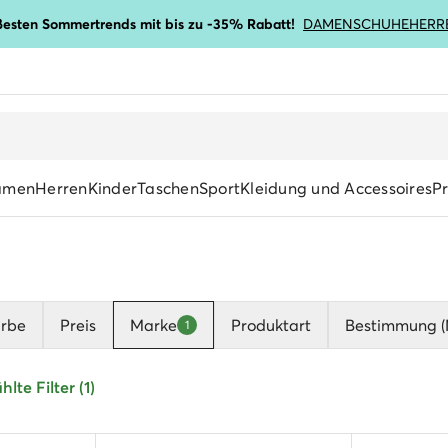
ßesten Sommertrends mit bis zu -35% Rabatt!
DAMENSCHUHE
HERR
amen
Herren
Kinder
Taschen
Sport
Kleidung und Accessoires
P
arbe
Preis
Marke
Produktart
Bestimmung (M
1
lte Filter (1)