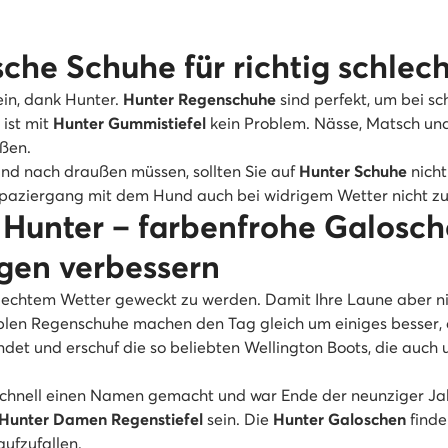
sche Schuhe für richtig schlec
ein, dank Hunter.
Hunter Regenschuhe
sind perfekt, um bei s
ist mit
Hunter Gummistiefel
kein Problem. Nässe, Matsch un
eßen.
nd nach draußen müssen, sollten Sie auf
Hunter Schuhe
nicht
Spaziergang mit dem Hund auch bei widrigem Wetter nicht zu
 Hunter – farbenfrohe Galosch
gen verbessern
lechtem Wetter geweckt zu werden. Damit Ihre Laune aber nich
blen Regenschuhe machen den Tag gleich um einiges besser, 
det und erschuf die so beliebten Wellington Boots, die auch
chnell einen Namen gemacht und war Ende der neunziger Jahre 
Hunter Damen Regenstiefel
sein. Die
Hunter Galoschen
finde
ufzufallen.