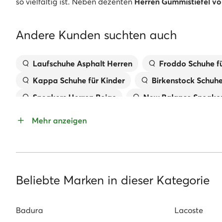
so vielfältig ist. Neben dezenten
Herren Gummistiefel vo
Andere Kunden suchten auch
Laufschuhe Asphalt Herren
Froddo Schuhe fü
Kappa Schuhe für Kinder
Birkenstock Schuh
Sneakers Herren Beige
New Balance Sneaker
Pantoletten für Mädchen
Handtaschen MEX
Mehr anzeigen
Kappa Sneaker Damen
Geox Kinderschuhe
Sandaletten Mit Keilabsatz
Reebok Classic
Beliebte Marken in dieser Kategorie
Badura
Lacoste