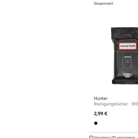
Gesponsert
Hunter
Reinigungstücher · W
2,99
€
Versions-ID anzeigen