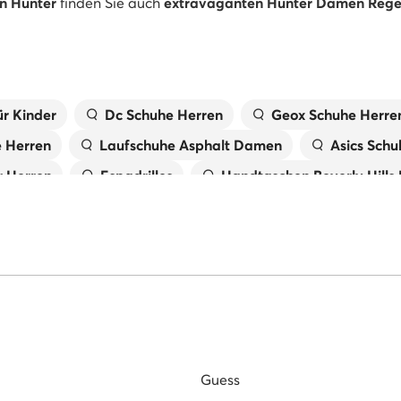
n Hunter
finden Sie auch
extravaganten Hunter Damen Regen
r Kinder
Dc Schuhe Herren
Geox Schuhe Herre
e Herren
Laufschuhe Asphalt Damen
Asics Schu
 Herren
Espadrilles
Handtaschen Beverly Hills
X
Laufschuhe Trail Damen
Birkenstock Damen
Tommy Hilfiger Schuhe Herren
Pantoletten für 
 Damen
Primigi Schuhe für Kinder
Guess