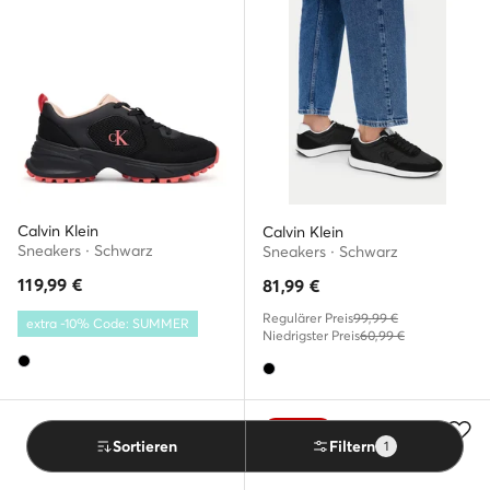
Calvin Klein
Calvin Klein
Sneakers · Schwarz
Sneakers · Schwarz
119,99
€
81,99
€
Regulärer Preis
99,99 €
extra -10% Code: SUMMER
Niedrigster Preis
60,99 €
Angebot
Sortieren
Filtern
1