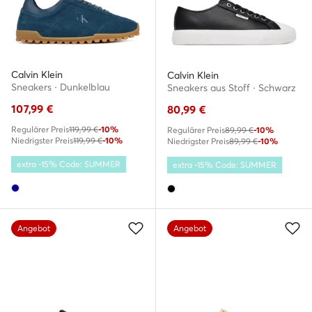
Calvin Klein
Calvin Klein
Sneakers · Dunkelblau
Sneakers aus Stoff · Schwarz
107,99
€
80,99
€
Regulärer Preis
119,99 €
-10%
Regulärer Preis
89,99 €
-10%
Niedrigster Preis
119,99 €
-10%
Niedrigster Preis
89,99 €
-10%
extra -15% Code: SUMMER
extra -15% Code: SUMMER
Angebot
Angebot