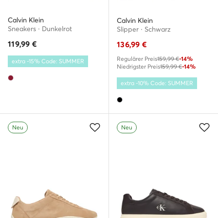
Calvin Klein
Calvin Klein
Sneakers · Dunkelrot
Slipper · Schwarz
119,99
€
136,99
€
Regulärer Preis
159,99 €
-14%
extra -15% Code: SUMMER
Niedrigster Preis
159,99 €
-14%
extra -10% Code: SUMMER
Neu
Neu