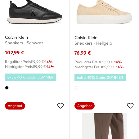
Calvin Klein
Calvin Klein
Sneakers · Schwarz
Sneakers · Hellgelb
102,99
€
76,99
€
Regulärer Preis
119,99 €
-14%
Regulärer Preis
89,99 €
-14%
Niedrigster Preis
119,99 €
-14%
Niedrigster Preis
89,99 €
-14%
extra -10% Code: SUMMER
extra -10% Code: SUMMER
Angebot
Angebot