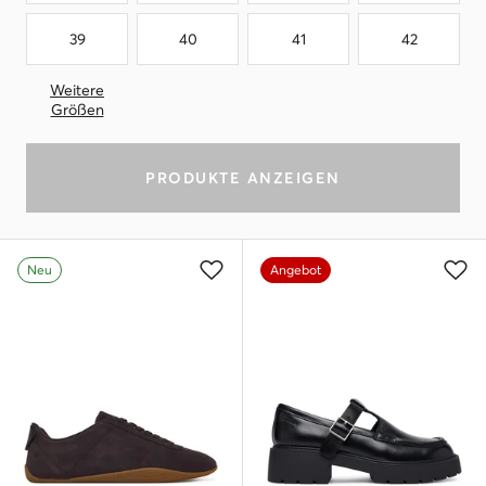
39
40
41
42
Weitere
Größen
PRODUKTE ANZEIGEN
Neu
Angebot