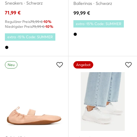
Sneakers · Schwarz
Ballerinas · Schwarz
71,99
€
99,99
€
Regulärer Preis
79,99 €
-10%
extra -15% Code: SUMMER
Niedrigster Preis
79,99 €
-10%
extra -15% Code: SUMMER
Neu
Angebot