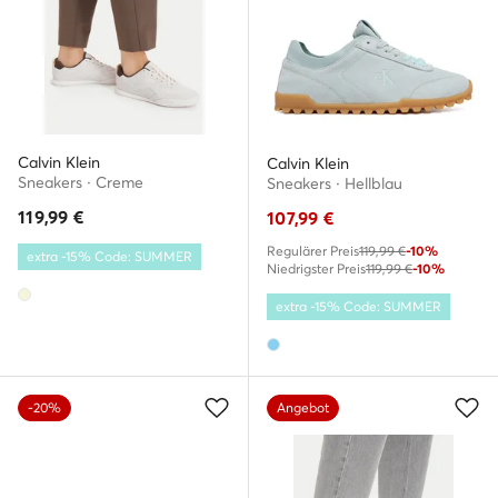
Calvin Klein
Calvin Klein
Sneakers · Creme
Sneakers · Hellblau
119,99
€
107,99
€
Regulärer Preis
119,99 €
-10%
extra -15% Code: SUMMER
Niedrigster Preis
119,99 €
-10%
extra -15% Code: SUMMER
-20%
Angebot