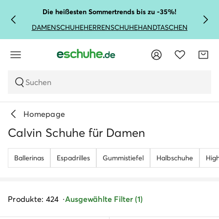
Die heißesten Sommertrends bis zu -35%!
DAMENSCHUHE
HERRENSCHUHE
HANDTASCHEN
Suchen
Homepage
Calvin Schuhe für Damen
Ballerinas
Espadrilles
Gummistiefel
Halbschuhe
Hig
Produkte: 424
Ausgewählte Filter (1)