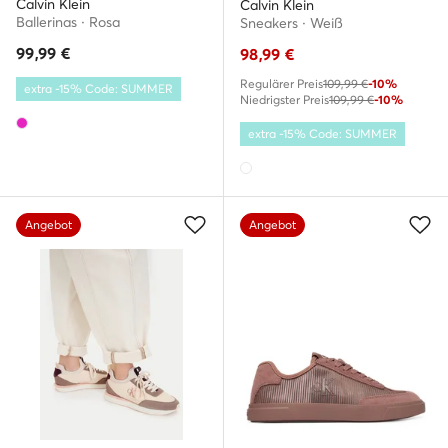
Calvin Klein
Calvin Klein
Ballerinas · Rosa
Sneakers · Weiß
99,99
€
98,99
€
Regulärer Preis
109,99 €
-10%
extra -15% Code: SUMMER
Niedrigster Preis
109,99 €
-10%
extra -15% Code: SUMMER
Angebot
Angebot