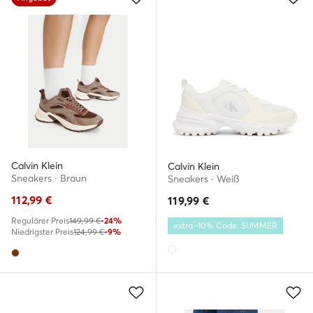
Calvin Klein
Calvin Klein
Sneakers · Braun
Sneakers · Weiß
112,99
€
119,99
€
Regulärer Preis
149,99 €
-24%
extra -10% Code: SUMMER
Niedrigster Preis
124,99 €
-9%