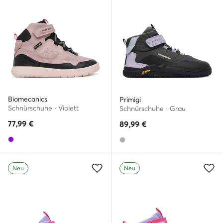
Biomecanics
Primigi
Schnürschuhe · Violett
Schnürschuhe · Grau
77,99
€
89,99
€
Neu
Neu