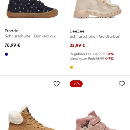
Froddo
DeeZee
Schnürschuhe · Dunkelblau
Schnürschuhe · Goldfarben
78,99
€
23,99
€
Regulärer Preis
34,99 €
-31%
Niedrigster Preis
25,99 €
-7%
-18%