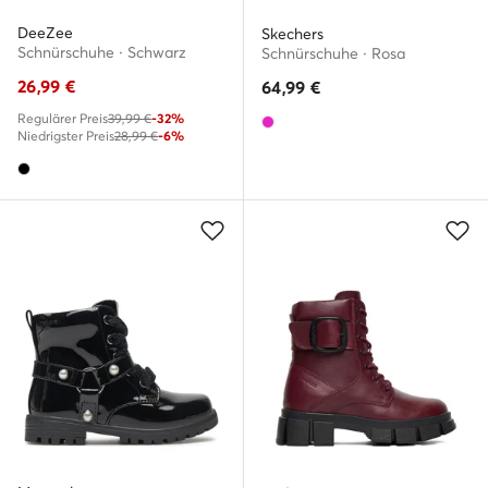
DeeZee
Skechers
Schnürschuhe · Schwarz
Schnürschuhe · Rosa
26,99
€
64,99
€
Regulärer Preis
39,99 €
-32%
Niedrigster Preis
28,99 €
-6%