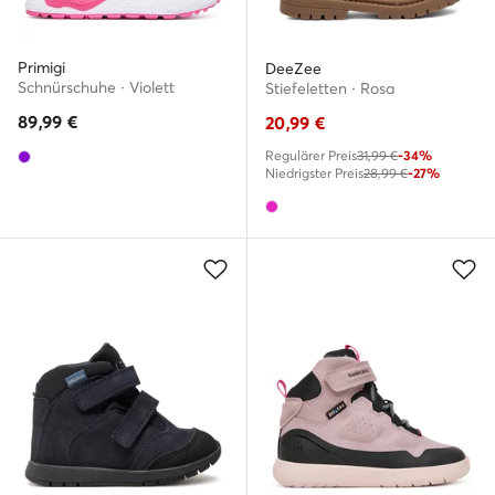
Primigi
DeeZee
Schnürschuhe · Violett
Stiefeletten · Rosa
89,99
€
20,99
€
Regulärer Preis
31,99 €
-34%
Niedrigster Preis
28,99 €
-27%