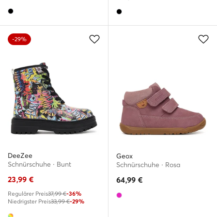
-29%
DeeZee
Geox
Schnürschuhe · Bunt
Schnürschuhe · Rosa
23,99
€
64,99
€
Regulärer Preis
37,99 €
-36%
Niedrigster Preis
33,99 €
-29%