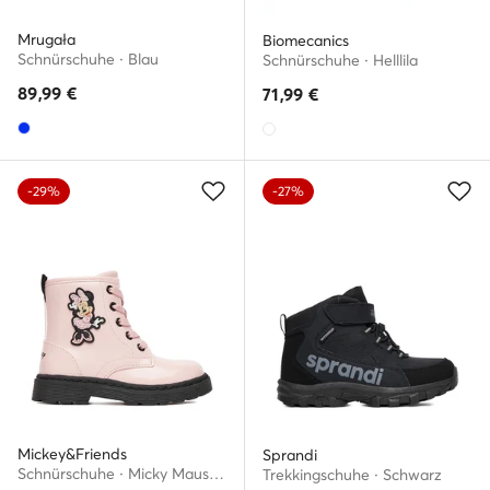
Mrugała
Biomecanics
Schnürschuhe · Blau
Schnürschuhe · Helllila
89,99
€
71,99
€
-29%
-27%
Mickey&Friends
Sprandi
Schnürschuhe · Micky Maus & Freunde · Rosa
Trekkingschuhe · Schwarz