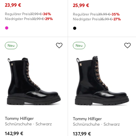
23,99
€
25,99
€
Regulärer Preis
37,99 €
-36%
Regulärer Preis
39,99 €
-35%
Niedrigster Preis
33,99 €
-29%
Niedrigster Preis
35,99 €
-27%
Neu
Neu
Tommy Hilfiger
Tommy Hilfiger
Schnürschuhe · Schwarz
Schnürschuhe · Schwarz
142,99
€
137,99
€