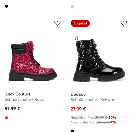
Angebot
Juicy Couture
DeeZee
Schnürschuhe · Rosa
Schnürschuhe · Schwarz
57,99
€
27,99
€
Regulärer Preis
39,99 €
-30%
Niedrigster Preis
30,99 €
-9%