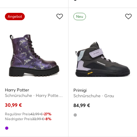
Angebot
Neu
Harry Potter
Primigi
Schnürschuhe · Harry Potter · Violett
Schnürschuhe · Grau
30,99
€
84,99
€
Regulärer Preis
42,99 €
-27%
Niedrigster Preis
33,99 €
-8%