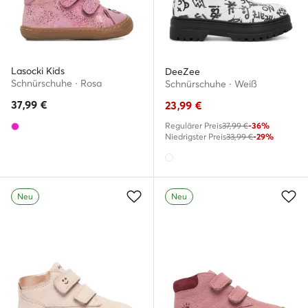
Lasocki Kids
DeeZee
Schnürschuhe · Rosa
Schnürschuhe · Weiß
37,99
€
23,99
€
Regulärer Preis
37,99 €
-36%
Niedrigster Preis
33,99 €
-29%
Neu
Neu