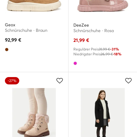
Geox
DeeZee
Schnürschuhe · Braun
Schnürschuhe · Rosa
92,99
€
21,99
€
Regulärer Preis
31,99 €
-31%
Niedrigster Preis
26,99 €
-18%
-27%