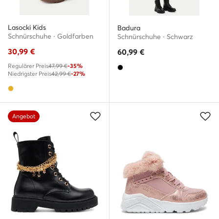
Lasocki Kids
Badura
Schnürschuhe · Goldfarben
Schnürschuhe · Schwarz
30,99
€
60,99
€
Regulärer Preis
47,99 €
-35%
Niedrigster Preis
42,99 €
-27%
Angebot