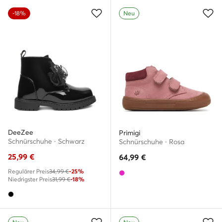
-18%
Neu
DeeZee
Primigi
Schnürschuhe · Schwarz
Schnürschuhe · Rosa
25,99
€
64,99
€
Regulärer Preis
34,99 €
-25%
Niedrigster Preis
31,99 €
-18%