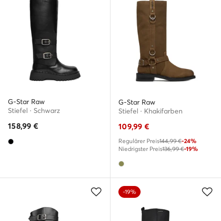
G-Star Raw
G-Star Raw
Stiefel · Schwarz
Stiefel · Khakifarben
158,99
€
109,99
€
Regulärer Preis
144,99 €
-24%
Niedrigster Preis
136,99 €
-19%
-19%