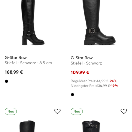
G-Star Raw
G-Star Raw
Stiefel · Schwarz · 8.5 cm
Stiefel · Schwarz
168,99
€
109,99
€
Regulärer Preis
144,99 €
-24%
Niedrigster Preis
136,99 €
-19%
Neu
Neu