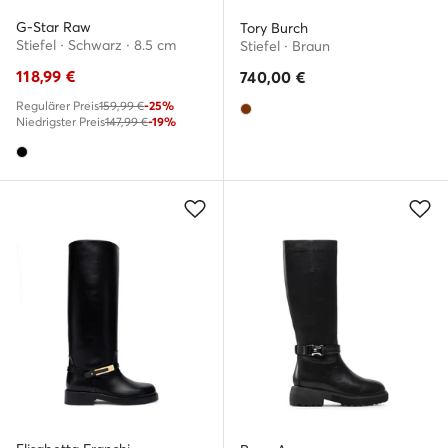
G-Star Raw
Tory Burch
Stiefel · Schwarz · 8.5 cm
Stiefel · Braun
118,99
€
740,00
€
Regulärer Preis
159,99 €
-25%
Niedrigster Preis
147,99 €
-19%