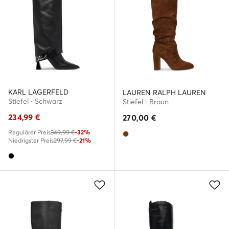
KARL LAGERFELD
LAUREN RALPH LAUREN
Stiefel · Schwarz
Stiefel · Braun
234,99
€
270,00
€
Regulärer Preis
349,99 €
-32%
Niedrigster Preis
297,99 €
-21%