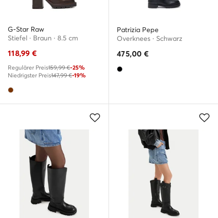
G-Star Raw
Patrizia Pepe
Stiefel · Braun · 8.5 cm
Overknees · Schwarz
118,99
€
475,00
€
Regulärer Preis
159,99 €
-25%
Niedrigster Preis
147,99 €
-19%