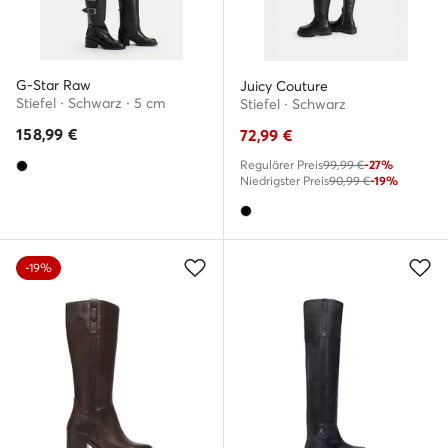
G-Star Raw
Juicy Couture
Stiefel · Schwarz · 5 cm
Stiefel · Schwarz
158,99
€
72,99
€
Regulärer Preis
99,99 €
-27%
Niedrigster Preis
90,99 €
-19%
-19%