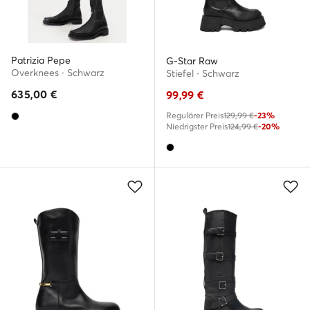
Patrizia Pepe
G-Star Raw
Overknees · Schwarz
Stiefel · Schwarz
635,00
€
99,99
€
Regulärer Preis
129,99 €
-23%
Niedrigster Preis
124,99 €
-20%