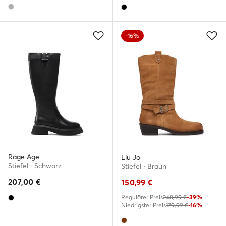
-16%
Rage Age
Liu Jo
Stiefel · Schwarz
Stiefel · Braun
207,00
€
150,99
€
Regulärer Preis
248,99 €
-39%
Niedrigster Preis
179,99 €
-16%