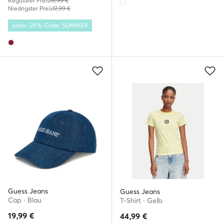
Regulärer Preis
19,99 €
Niedrigster Preis
17,99 €
extra -25% Code: SUMMER
Guess Jeans
Guess Jeans
Cap · Blau
T-Shirt · Gelb
19,99
€
44,99
€