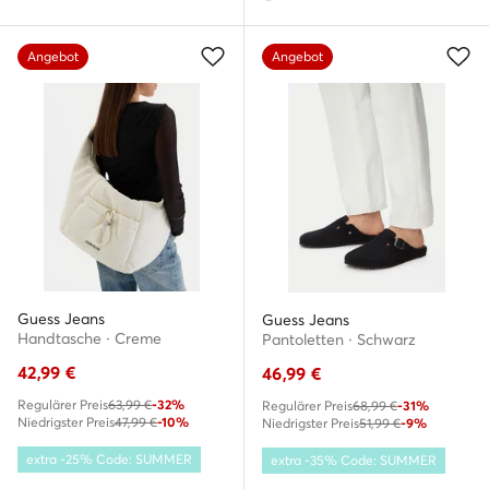
Angebot
Angebot
Guess Jeans
Guess Jeans
Handtasche · Creme
Pantoletten · Schwarz
42,99
€
46,99
€
Regulärer Preis
63,99 €
-32%
Regulärer Preis
68,99 €
-31%
Niedrigster Preis
47,99 €
-10%
Niedrigster Preis
51,99 €
-9%
extra -25% Code: SUMMER
extra -35% Code: SUMMER