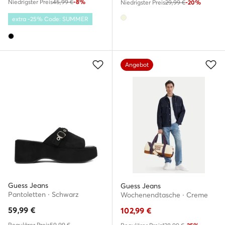
Niedrigster Preis
45,99 €
-8%
Niedrigster Preis
29,99 €
-20%
extra -25% Code: SUMMER
Angebot
Guess Jeans
Guess Jeans
Pantoletten · Schwarz
Wochenendtasche · Creme
59,99
€
102,99
€
Regulärer Preis
59,99 €