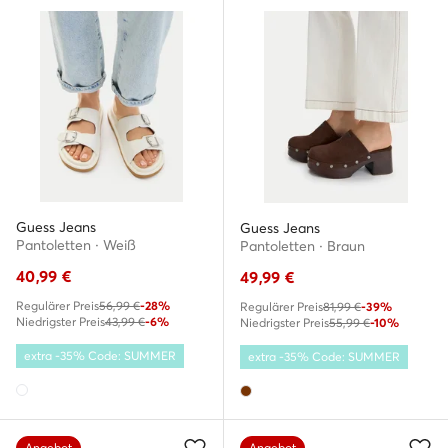
Guess Jeans
Guess Jeans
Pantoletten · Weiß
Pantoletten · Braun
40,99
€
49,99
€
Regulärer Preis
56,99 €
-28%
Regulärer Preis
81,99 €
-39%
Niedrigster Preis
43,99 €
-6%
Niedrigster Preis
55,99 €
-10%
extra -35% Code: SUMMER
extra -35% Code: SUMMER
Angebot
Angebot