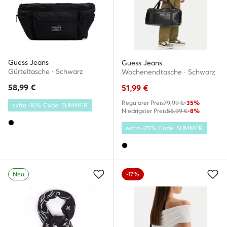
Guess Jeans
Guess Jeans
Gürteltasche · Schwarz
Wochenendtasche · Schwarz
58,99
€
51,99
€
Regulärer Preis
79,99 €
-35%
extra -10% Code: SUMMER
Niedrigster Preis
56,99 €
-8%
extra -25% Code: SUMMER
Neu
-17%