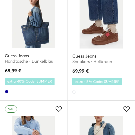
Guess Jeans
Guess Jeans
Handtasche · Dunkelblau
Sneakers · Hellbraun
68,99
€
69,99
€
extra -10% Code: SUMMER
extra -15% Code: SUMMER
Neu