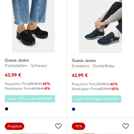
Guess Jeans
Guess Jeans
Pantoletten · Schwarz
Sneakers · Dunkelblau
43,99
€
42,99
€
Regulärer Preis
81,99 €
-46%
Regulärer Preis
79,99 €
-46%
Niedrigster Preis
47,99 €
-8%
Niedrigster Preis
47,99 €
-10%
extra -35% Code: SUMMER
extra -15% Code: SUMMER
Angebot
-15%