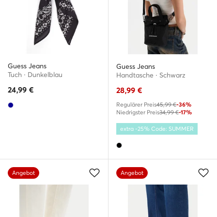
Guess Jeans
Guess Jeans
Tuch · Dunkelblau
Handtasche · Schwarz
24,99
€
28,99
€
Regulärer Preis
45,99 €
-36%
Niedrigster Preis
34,99 €
-17%
extra -25% Code: SUMMER
Angebot
Angebot