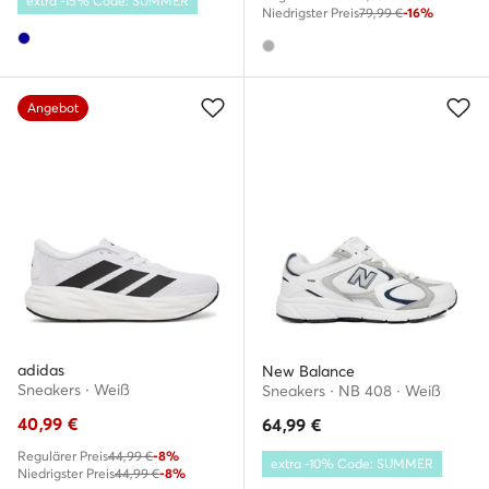
extra -15% Code: SUMMER
Niedrigster Preis
79,99 €
-16%
Angebot
adidas
New Balance
Sneakers · Weiß
Sneakers · NB 408 · Weiß
40,99
€
64,99
€
Regulärer Preis
44,99 €
-8%
extra -10% Code: SUMMER
Niedrigster Preis
44,99 €
-8%