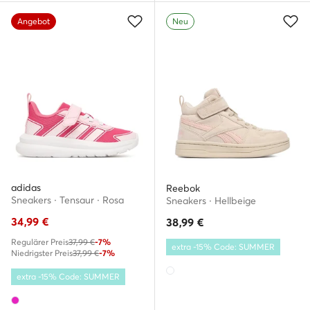
Angebot
Neu
adidas
Reebok
Sneakers · Tensaur · Rosa
Sneakers · Hellbeige
34,99
€
38,99
€
Regulärer Preis
37,99 €
-7%
extra -15% Code: SUMMER
Niedrigster Preis
37,99 €
-7%
extra -15% Code: SUMMER