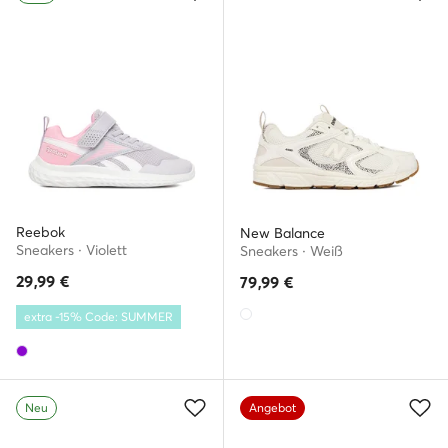
Reebok
New Balance
Sneakers · Violett
Sneakers · Weiß
29,99
€
79,99
€
extra -15% Code: SUMMER
Neu
Angebot