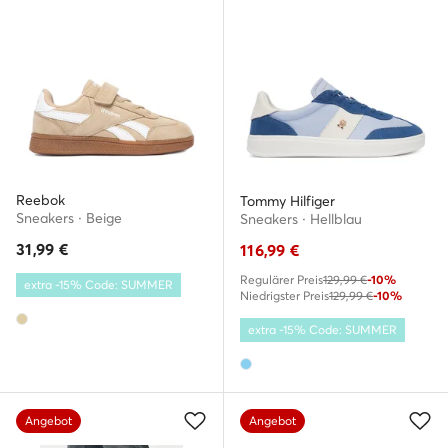
Reebok
Tommy Hilfiger
Sneakers · Beige
Sneakers · Hellblau
31,99
€
116,99
€
Regulärer Preis
129,99 €
-10%
extra -15% Code: SUMMER
Niedrigster Preis
129,99 €
-10%
extra -15% Code: SUMMER
Angebot
Angebot