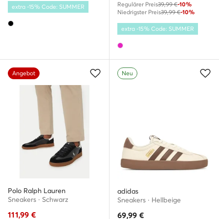
Regulärer Preis
39,99 €
-10%
extra -15% Code: SUMMER
Niedrigster Preis
39,99 €
-10%
extra -15% Code: SUMMER
Angebot
Neu
Polo Ralph Lauren
adidas
Sneakers · Schwarz
Sneakers · Hellbeige
111,99
€
69,99
€