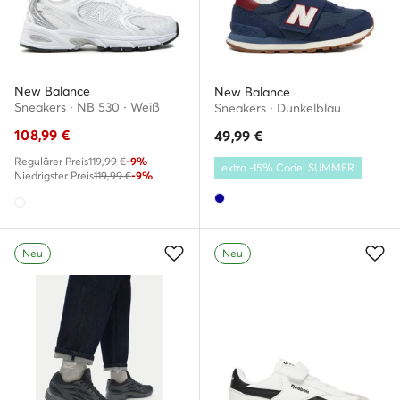
New Balance
New Balance
Sneakers · NB 530 · Weiß
Sneakers · Dunkelblau
108,99
€
49,99
€
Regulärer Preis
119,99 €
-9%
extra -15% Code: SUMMER
Niedrigster Preis
119,99 €
-9%
Neu
Neu