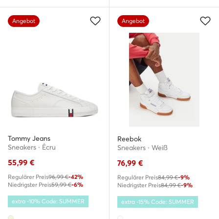
Angebot
Angebot
Tommy Jeans
Reebok
Sneakers · Écru
Sneakers · Weiß
55,99
€
76,99
€
Regulärer Preis
96,99 €
-42%
Regulärer Preis
84,99 €
-9%
Niedrigster Preis
59,99 €
-6%
Niedrigster Preis
84,99 €
-9%
extra -10% Code: SUMMER
extra -15% Code: SUMMER