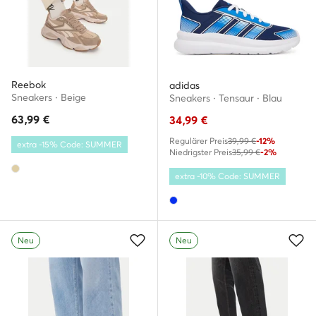
Reebok
adidas
Sneakers · Beige
Sneakers · Tensaur · Blau
63,99
€
34,99
€
Regulärer Preis
39,99 €
-12%
extra -15% Code: SUMMER
Niedrigster Preis
35,99 €
-2%
extra -10% Code: SUMMER
Neu
Neu