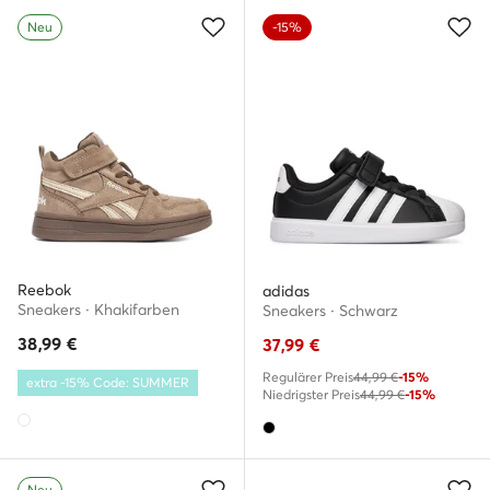
Neu
-15%
Reebok
adidas
Sneakers · Khakifarben
Sneakers · Schwarz
38,99
€
37,99
€
Regulärer Preis
44,99 €
-15%
extra -15% Code: SUMMER
Niedrigster Preis
44,99 €
-15%
Neu