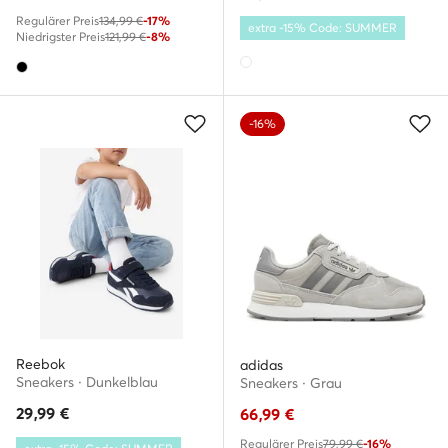
Regulärer Preis
134,99 €
-17%
extra -15% Code: SUMMER
Niedrigster Preis
121,99 €
-8%
-16%
Reebok
adidas
Sneakers · Dunkelblau
Sneakers · Grau
29,99
€
66,99
€
Regulärer Preis
79,99 €
-16%