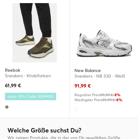
Reebok
New Balance
Sneakers · Khakifarben
Sneakers · NB 530 · Weiß
61,99
€
91,99
€
Regulärer Preis
99,99 €
-8%
extra -15% Code: SUMMER
Niedrigster Preis
99,99 €
-8%
Welche Größe suchst Du?
Wir zeigen Produkte, die in der von Dir gewählten Größe