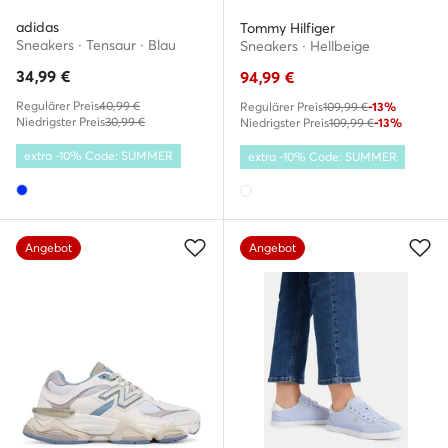
adidas
Tommy Hilfiger
Sneakers · Tensaur · Blau
Sneakers · Hellbeige
34,99
€
94,99
€
Regulärer Preis
40,99 €
Regulärer Preis
109,99 €
-13%
Niedrigster Preis
30,99 €
Niedrigster Preis
109,99 €
-13%
extra -10% Code: SUMMER
extra -10% Code: SUMMER
Angebot
Angebot