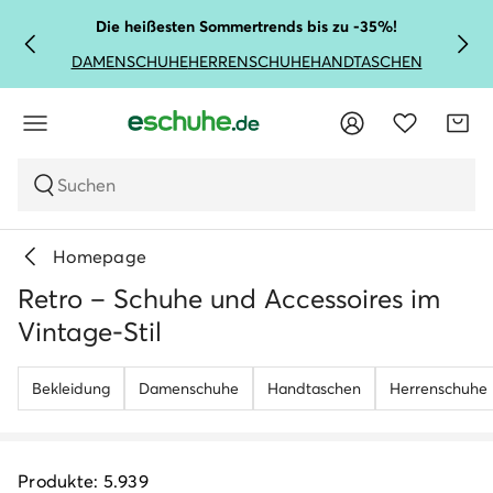
Die heißesten Sommertrends bis zu -35%!
DAMENSCHUHE
HERRENSCHUHE
HANDTASCHEN
Suchen
Homepage
Retro – Schuhe und Accessoires im
Vintage-Stil
Bekleidung
Damenschuhe
Handtaschen
Herrenschuhe
Produkte: 5.939