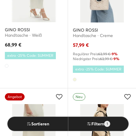
GINO ROSSI
GINO ROSSI
Handtasche · Weiß
Handtasche · Creme
68,99
€
57,99
€
Regulärer Preis
63,99 €
-9%
extra -25% Code: SUMMER
Niedrigster Preis
63,99 €
-9%
extra -25% Code: SUMMER
Angebot
Neu
Sortieren
Filtern
1