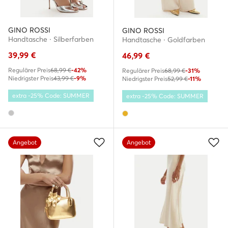
GINO ROSSI
GINO ROSSI
Handtasche · Silberfarben
Handtasche · Goldfarben
39,99
€
46,99
€
Regulärer Preis
68,99 €
-42%
Regulärer Preis
68,99 €
-31%
Niedrigster Preis
43,99 €
-9%
Niedrigster Preis
52,99 €
-11%
extra -25% Code: SUMMER
extra -25% Code: SUMMER
Angebot
Angebot