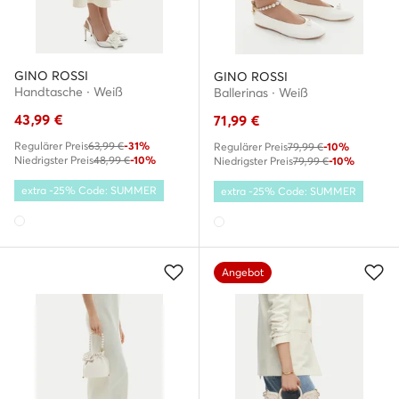
GINO ROSSI
GINO ROSSI
Handtasche · Weiß
Ballerinas · Weiß
43,99
€
71,99
€
Regulärer Preis
63,99 €
-31%
Regulärer Preis
79,99 €
-10%
Niedrigster Preis
48,99 €
-10%
Niedrigster Preis
79,99 €
-10%
extra -25% Code: SUMMER
extra -25% Code: SUMMER
Angebot