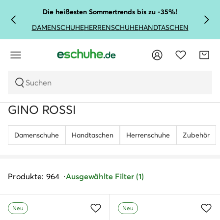
Die heißesten Sommertrends bis zu -35%!
DAMENSCHUHE
HERRENSCHUHE
HANDTASCHEN
Suchen
GINO ROSSI
Damenschuhe
Handtaschen
Herrenschuhe
Zubehör
Produkte: 964
Ausgewählte Filter (1)
Neu
Neu