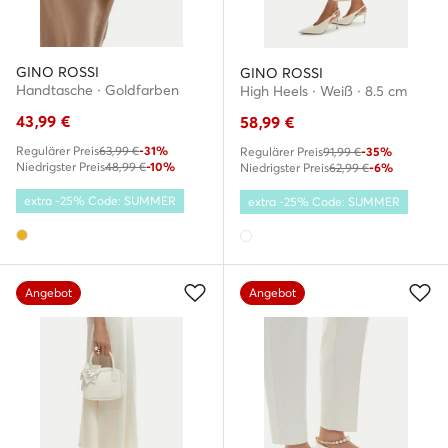
GINO ROSSI
GINO ROSSI
Handtasche · Goldfarben
High Heels · Weiß · 8.5 cm
43,99
€
58,99
€
Regulärer Preis
63,99 €
-31%
Regulärer Preis
91,99 €
-35%
Niedrigster Preis
48,99 €
-10%
Niedrigster Preis
62,99 €
-6%
extra -25% Code: SUMMER
extra -25% Code: SUMMER
Angebot
Angebot