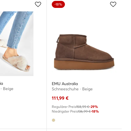
-18%
ia
EMU Australia
· Beige
Schneeschuhe · Beige
111,99
€
Regulärer Preis
158,99 €
-29%
Niedrigster Preis
136,99 €
-18%