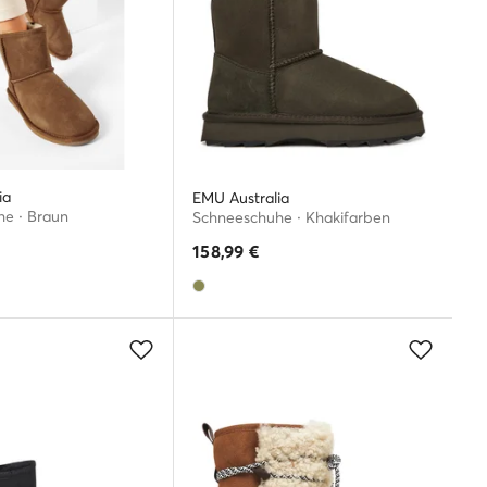
ia
EMU Australia
e · Braun
Schneeschuhe · Khakifarben
158,99
€