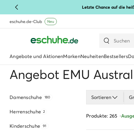
Letzte Chance auf die hei
eschuhe.de-Club
Neu
Angebote und Aktionen
Marken
Neuheiten
Bestsellers
D
Angebot EMU Austral
Damenschuhe
Sortieren
G
180
Herrenschuhe
2
Produkte: 265
Ausgew
Kinderschuhe
91