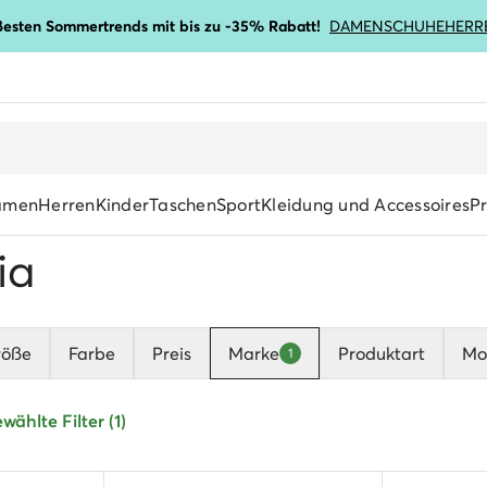
ßesten Sommertrends mit bis zu -35% Rabatt!
DAMENSCHUHE
HERR
amen
Herren
Kinder
Taschen
Sport
Kleidung und Accessoires
P
ia
röße
Farbe
Preis
Marke
Produktart
Mot
1
ählte Filter (1)