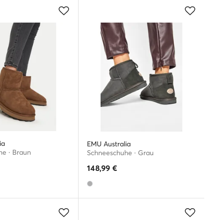
ia
EMU Australia
e · Braun
Schneeschuhe · Grau
148,99
€