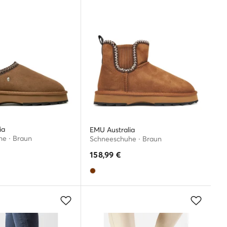
ia
EMU Australia
e · Braun
Schneeschuhe · Braun
158,99
€