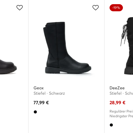
-19%
Geox
DeeZee
Stiefel · Schwarz
Stiefel · Sc
77,99
€
28,99
€
Regulärer Prei
Niedrigster Pre