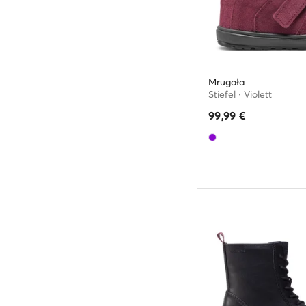
Mrugała
Stiefel · Violett
99,99
€