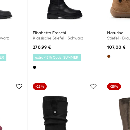
Elisabetta Franchi
Naturino
hwarz
Klassische Stiefel · Schwarz
Stiefel · Bra
270,99
€
107,00
€
MER
extra -15% Code: SUMMER
-28%
-28%