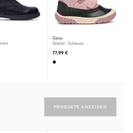
Geox
hwarz
Stiefel · Schwarz
77,99
€
PRODUKTE ANZEIGEN