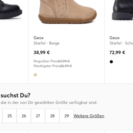
Geox
Geox
Stiefel · Beige
Stiefel · Sc
38,99
€
72,99
€
Regulärer Preis
67,99 €
Niedrigster Preis
26,99 €
suchst Du?
 die in der von Dir gewählten Größe verfügbar sind.
25
26
27
28
29
Weitere Größen