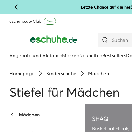
Letzte Chance auf die hei
eschuhe.de-Club
Neu
Angebote und Aktionen
Marken
Neuheiten
Bestsellers
D
Homepage
Kinderschuhe
Mädchen
Stiefel für Mädchen
Mädchen
SHAQ
Basketball-Look, 