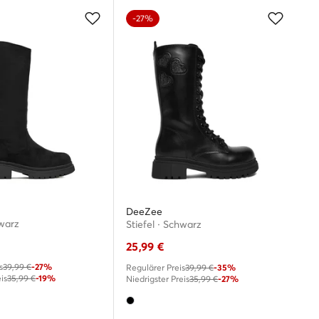
-27%
DeeZee
hwarz
Stiefel · Schwarz
25,99
€
s
39,99 €
-27%
Regulärer Preis
39,99 €
-35%
is
35,99 €
-19%
Niedrigster Preis
35,99 €
-27%