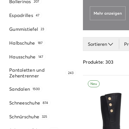
Ballerinas
207
Mehr anzeigen
Espadrilles
47
Gummistiefel
23
Halbschuhe
187
Sortieren
Pr
Hausschuhe
147
Produkte: 303
Pantoletten und
243
Zehentrenner
Neu
Sandalen
1500
Schneeschuhe
874
Schnürschuhe
325