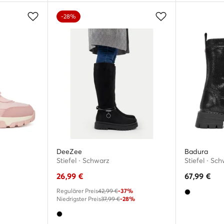
-28%
DeeZee
Badura
Stiefel · Schwarz
Stiefel · Sc
26,99
€
67,99
€
Regulärer Preis
42,99 €
-37%
Niedrigster Preis
37,99 €
-28%