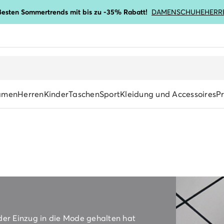
ßesten Sommertrends mit bis zu -35% Rabatt!
DAMENSCHUHE
HERR
amen
Herren
Kinder
Taschen
Sport
Kleidung und Accessoires
P
der Einzug in die Mode gehalten hat