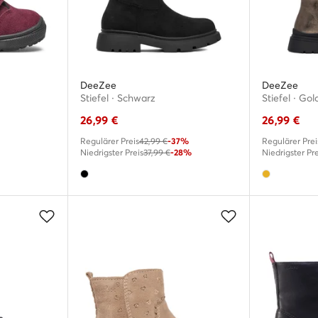
DeeZee
DeeZee
Stiefel · Schwarz
Stiefel · Go
26,99
€
26,99
€
Regulärer Preis
42,99 €
-37%
Regulärer Prei
Niedrigster Preis
37,99 €
-28%
Niedrigster Pre