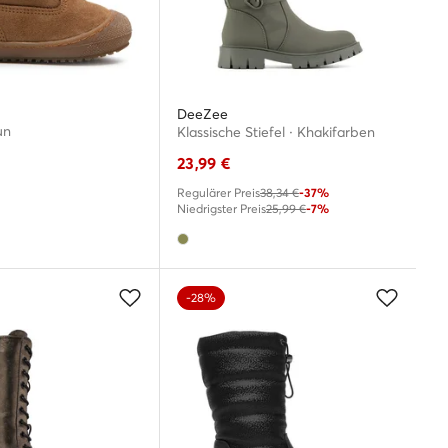
DeeZee
un
Klassische Stiefel · Khakifarben
23,99
€
Regulärer Preis
38,34 €
-37%
Niedrigster Preis
25,99 €
-7%
-28%