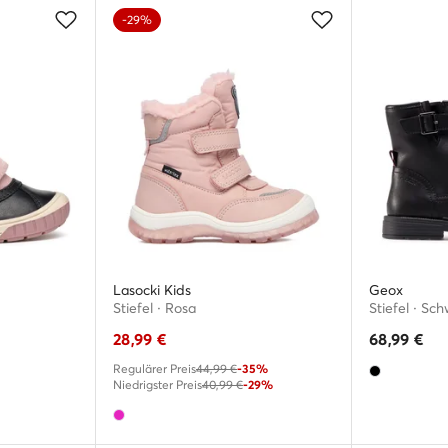
-29%
Lasocki Kids
Geox
Stiefel · Rosa
Stiefel · Sc
28,99
€
68,99
€
Regulärer Preis
44,99 €
-35%
Niedrigster Preis
40,99 €
-29%