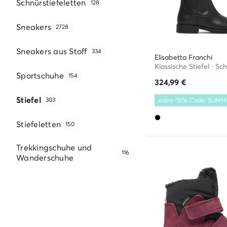
Schnürstiefeletten
128
Sneakers
2728
Sneakers aus Stoff
334
Elisabetta Franchi
Klassische Stiefel · Sc
Sportschuhe
154
324,99
€
Stiefel
303
extra -15% Code: SUM
Stiefeletten
150
Trekkingschuhe und
116
Wanderschuhe