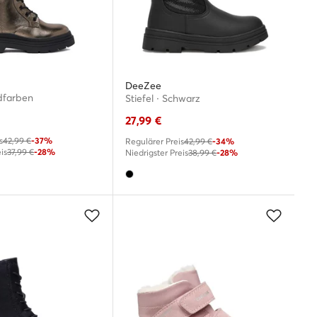
DeeZee
ldfarben
Stiefel · Schwarz
27,99
€
s
42,99 €
-37%
Regulärer Preis
42,99 €
-34%
is
37,99 €
-28%
Niedrigster Preis
38,99 €
-28%