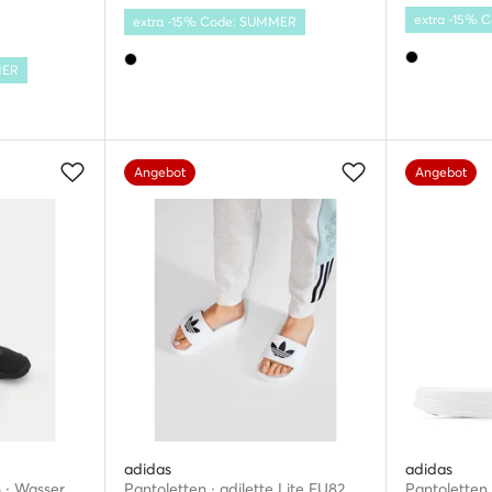
extra -15%
extra -15% Code: SUMMER
MER
Angebot
Angebot
adidas
adidas
CEOWB-WP80-26006 · Wassersportschuhe
Pantoletten · adilette Lite FU8297 · Weiß