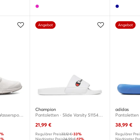
Angebot
Angebot
Champion
adidas
W Feathering 11573 · Wassersportschuhe
Pantoletten · Slide Varsity S11544-CHA-WW001 · Weiß
21,99
€
38,99
€
4%
Regulärer Preis
33,12 €
-33%
Regulärer Prei
6%
Niedrigster Preis
24,99 €
-12%
Niedrigster Pre