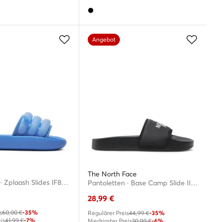
Angebot
The North Face
Pantoletten · Zplaash Slides IF8663 · Blau
Pantoletten · Base Camp Slide III NF0A4T2SKY41-050 · Schwarz
28,99
€
s
60,00 €
-35%
Regulärer Preis
44,99 €
-35%
is
41,99 €
-7%
Niedrigster Preis
30,99 €
-6%