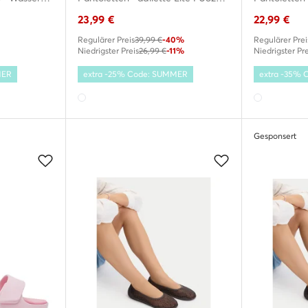
23,99
€
22,99
€
Regulärer Preis
39,99 €
-40%
Regulärer Prei
Niedrigster Preis
26,99 €
-11%
Niedrigster Pre
MER
extra -25% Code: SUMMER
extra -35%
Gesponsert