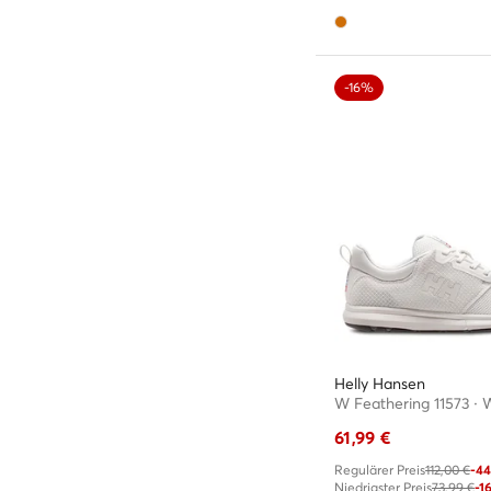
-16%
Helly Hansen
61,99
€
Regulärer Preis
112,00 €
-4
Niedrigster Preis
73,99 €
-1