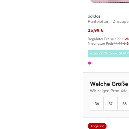
adidas
35,99
€
Regulärer Preis
49,99 €
-2
Niedrigster Preis
44,99 €
-
extra -25% Code: SUM
Welche Größe 
Wir zeigen Produkte,
36
37
38
Angebot