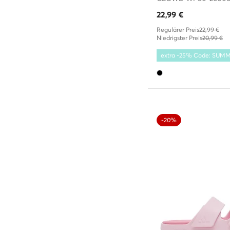
22,99
€
Regulärer Preis
22,99 €
Niedrigster Preis
20,99 €
extra -25% Code: SUM
-20%