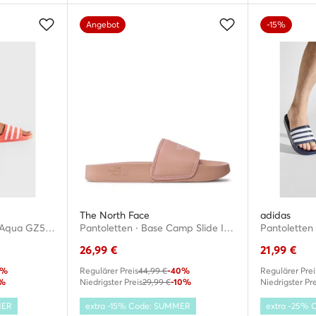
Angebot
-15%
The North Face
adidas
Pantoletten · Adilette Aqua GZ5235 · Orange
Pantoletten · Base Camp Slide III NF0A4T2SZ1P1 · Rosa
26,99
€
21,99
€
0%
Regulärer Preis
44,99 €
-40%
Regulärer Prei
%
Niedrigster Preis
29,99 €
-10%
Niedrigster Pre
MER
extra -15% Code: SUMMER
extra -25%