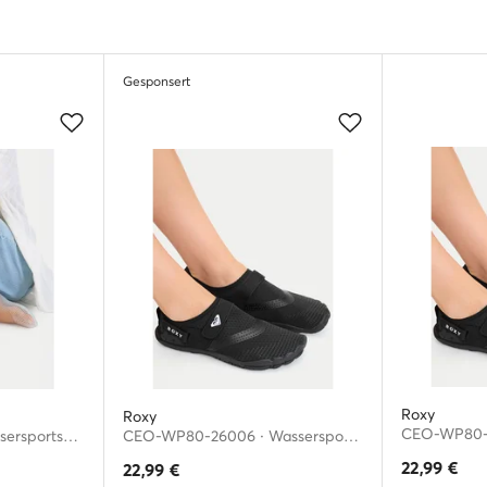
Gesponsert
Roxy
Roxy
CEOWB-802793 · Wassersportschuhe
CEO-WP80-26006 · Wassersportschuhe
22,99
€
22,99
€