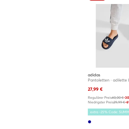
adidas
27,99
€
Regulärer Preis
40,00 €
-3
Niedrigster Preis
29,99 €
-
extra -25% Code: SUM