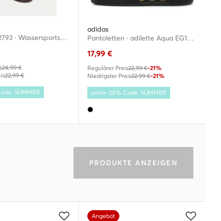
adidas
CEOWB-802793 · Wassersportschuhe
Pantoletten · adilette Aqua EG1758 · Schwarz
17,99
€
s
24,99 €
Regulärer Preis
22,99 €
-21%
is
22,99 €
Niedrigster Preis
22,99 €
-21%
 Code: SUMMER
extra -25% Code: SUMMER
PRODUKTE ANZEIGEN
Angebot