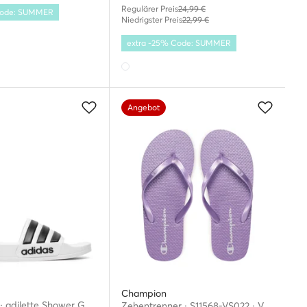
Regulärer Preis
24,99 €
 Code: SUMMER
Niedrigster Preis
22,99 €
extra -25% Code: SUMMER
Angebot
Champion
Pantoletten · adilette Shower GZ5921 · Weiß
Zehentrenner · S11568-VS022 · Violett