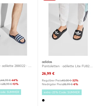
adidas
Pantoletten · adilette 288022 · Dunkelblau
Pantoletten · adilette Lite FU8298 · Schwarz
26,99
€
s
44,99 €
-44%
Regulärer Preis
40,00 €
-32%
is
28,99 €
-13%
Niedrigster Preis
28,99 €
-6%
 Code: SUMMER
extra -25% Code: SUMMER