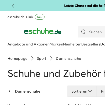
Letzte Chance auf die hei
eschuhe.de-Club
Neu
Angebote und Aktionen
Marken
Neuheiten
Bestsellers
D
Homepage
Sport
Damenschuhe
Schuhe und Zubehör 
Damenschuhe
Sortieren
Pr