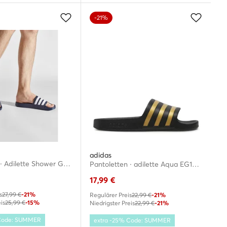
-21%
adidas
Pantoletten · Adilette Shower GZ5920 · Dunkelblau
Pantoletten · adilette Aqua EG1758 · Schwarz
17,99
€
s
27,99 €
-21%
Regulärer Preis
22,99 €
-21%
is
25,99 €
-15%
Niedrigster Preis
22,99 €
-21%
 Code: SUMMER
extra -25% Code: SUMMER