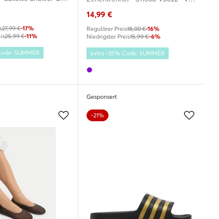
14,99
€
s
27,99 €
-17%
Regulärer Preis
18,00 €
-16%
is
25,99 €
-11%
Niedrigster Preis
15,99 €
-6%
 Code: SUMMER
extra -35% Code: SUMMER
Gesponsert
-21%