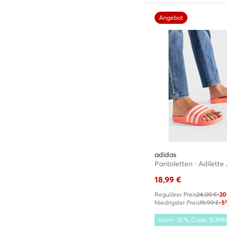
Angebot
adidas
18,99
€
Regulärer Preis
24,00 €
-2
Niedrigster Preis
19,99 €
-5
extra -35% Code: SUM