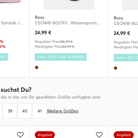
Roxy
Roxy
Pantoletten · Znscape Sandals JR7634 · Rosa
CEOWB-802793 · Wassersportschuhe
24,99
€
24,99
€
8%
Regulärer Preis
24,99 €
Regulärer Prei
20%
Niedrigster Preis
22,99 €
Niedrigster Pre
MER
extra -25% Code: SUMMER
extra -25%
suchst Du?
 die in der von Dir gewählten Größe verfügbar sind.
39
40
41
Weitere Größen
Angebot
Angebot