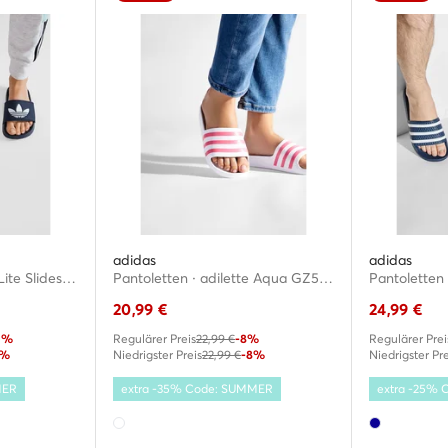
adidas
adidas
Pantoletten · adilette Lite Slides FU8299 · Dunkelblau
Pantoletten · adilette Aqua GZ5237 · Weiß
20,99
€
24,99
€
0%
Regulärer Preis
22,99 €
-8%
Regulärer Prei
6%
Niedrigster Preis
22,99 €
-8%
Niedrigster Pre
MER
extra -35% Code: SUMMER
extra -25%