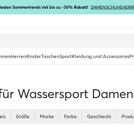
ßesten Sommertrends mit bis zu -35% Rabatt!
DAMENSCHUHE
HERR
amen
Herren
Kinder
Taschen
Sport
Kleidung und Accessoires
P
für Wassersport Damen
eis
Größe
Marke
Farbe
Geschlecht
Produ