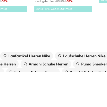
ext
€
-10%
Niedrigster Preis
129,99 €
-10%
UMMER
extra -15% Code: SUMMER
Laufartikel Herren Nike
Laufschuhe Herren Nike
e Herren
Armani Schuhe Herren
Puma Sneaker 
n
Salomon Schuhe Herren
Bugatti Schuhe für H
 Herren
Rieker Schuhe für Herren
Blaue Schuhe 
für Herren
Reebok Sneakers für Herren
Herren
ür Herren
Weiße Sneakers für Herren
New Bala
erren
On Schuhe Herren
Hoka Schuhe für Herr