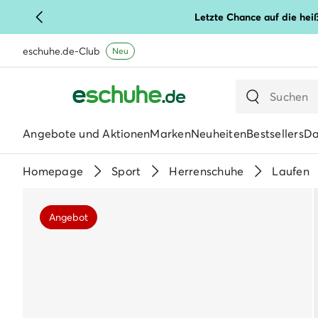
Letzte Chance auf die hei
eschuhe.de-Club
Neu
Angebote und Aktionen
Marken
Neuheiten
Bestsellers
D
Homepage
Sport
Herrenschuhe
Laufen
Angebot