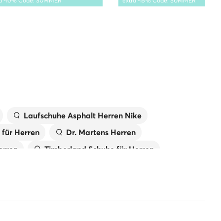
ra -10% Code: SUMMER
extra -15% Code: SUMMER
Laufschuhe Asphalt Herren Nike
für Herren
Dr. Martens Herren
erren
Timberland Schuhe für Herren
für Herren
Puma Schuhe für Herren
schuhe adidas Originals
nce 574
Calvin Klein Schuhe Herren
en
Boss Schuhe Herren