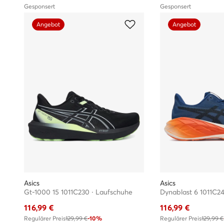
Gesponsert
Gesponsert
Angebot
Angebot
Bei uns findest Du nur Originalware
Alle Produkte aus dem Sortiment von eschuhe.de sind origina
Asics
Asics
Gt-1000 15 1011C230 · Laufschuhe
Dynablast 6 1011C2
116,99
€
116,99
€
Regulärer Preis
129,99 €
-10%
Regulärer Preis
129,99 €