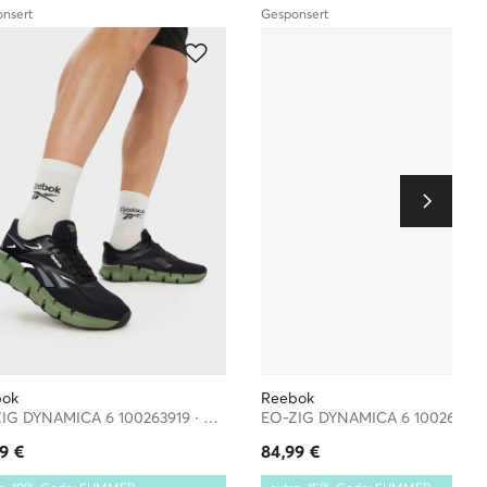
nsert
Gesponsert
.com
 Retail
landia, 1213,
.com
bok
Reebok
EO-ZIG DYNAMICA 6 100263919 · Laufschuhe
99
€
84,99
€