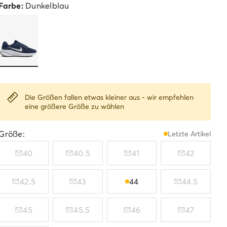
Farbe:
Dunkelblau
Die Größen fallen etwas kleiner aus - wir empfehlen
eine größere Größe zu wählen
Größe:
Letzte Artikel
40
40.5
41
42
42.5
43
44
44.5
45
45.5
46
47