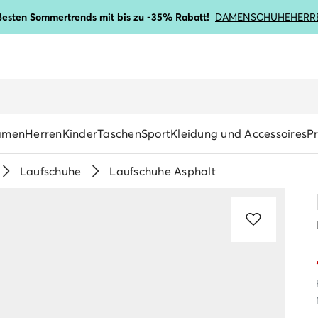
ßesten Sommertrends mit bis zu -35% Rabatt!
DAMENSCHUHE
HERR
amen
Herren
Kinder
Taschen
Sport
Kleidung und Accessoires
P
Laufschuhe
Laufschuhe Asphalt