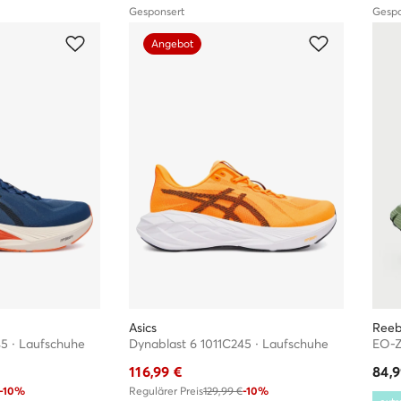
Kontakt:
Gesponsert
Gespo
Product.Safety.EMEA@nike
Angebot
Name des Distributors:
Nike
Adresse des Distributors:
Ho
Hilversum, Colosseum, 1,
Kontakt des Distributors:
Product.Safety.EMEA@nike
l und kommen direkt von Herstellern oder bewährten Händlern.
Asics
Ree
45 · Laufschuhe
Dynablast 6 1011C245 · Laufschuhe
116,99
€
84,
-10%
Regulärer Preis
129,99 €
-10%