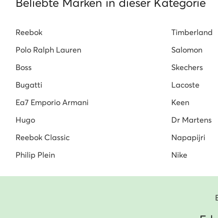
Beliebte Marken in dieser Kategorie
adidas Campus Herren
Mokassins Herren
Reebok
Timberland
Polo Ralph Lauren
Salomon
Boss
Skechers
Bugatti
Lacoste
Ea7 Emporio Armani
Keen
Hugo
Dr Martens
Reebok Classic
Napapijri
Philip Plein
Nike