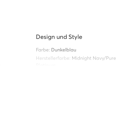
Design und Style
Farbe:
Dunkelblau
Herstellerfarbe:
Midnight Navy/Pure
Platinum
.5 cm
Untergrund:
Asphalt
e):
245 g
Verschlussart:
Schnürung
Schuhspitze:
Rund
ft des
Absatz:
Flach
Bestimmung:
Für den Alltag
Einzelheiten:
Schnürsenkel aus Textil
versum,