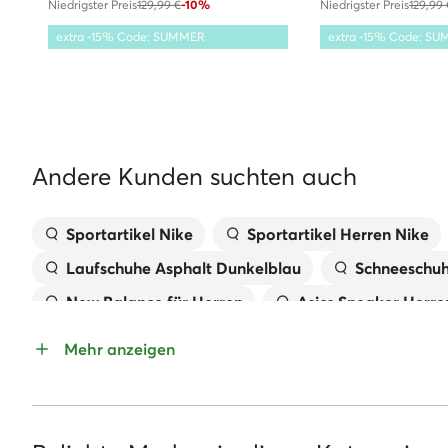
Niedrigster Preis
129,99 €
-10%
Niedrigster Preis
129,99 
extra -15% Code: SUMMER
extra -15% Code: S
Andere Kunden suchten auch
Sportartikel Nike
Sportartikel Herren Nike
Laufschuhe Asphalt Dunkelblau
Schneeschuh
New Balance für Herren
Asics Sneaker Herre
Schwarze Schuhe für Herren
Rote Schuhe für
Mehr anzeigen
Grüne Schuhe für Herren
Schwarze Sneakers 
Blaue Pantoletten für Herren
Weiße Schuhe f
Tommy Hilfiger Schuhe Herren
Sneaker für H