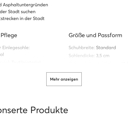
nd Asphaltuntergründen
 der Stadt suchen
strecken in der Stadt
 Pflege
Größe und Passform
r Einlegesohle:
Schuhbreite:
Standard
al
Sohlendicke:
3,5 cm
rial:
Textilmaterial
Gesamthöhe des Schuhs:
11
erial:
Textilmaterial
Schuhgewicht (kleinste Größ
r Sohle:
Synthetischer
Mehr anzeigen
Information zur Herkun
n:
Comfort Footbed
Produkts
atomische Passform
onserte Produkte
Hersteller:
Nike Retail
Adresse:
Holandia, 1213, Hil
Colosseum, 1,