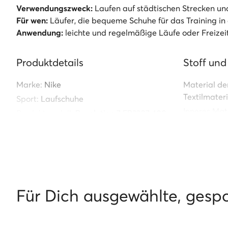
Verwendungszweck:
Laufen auf städtischen Strecken u
Für wen:
Läufer, die bequeme Schuhe für das Training in
Anwendung:
leichte und regelmäßige Läufe oder Freizeit
Produktdetails
Stoff und
Marke:
Nike
Material de
Textilmateri
Sport:
Laufschuhe
Inneres Mate
Produktmodell:
Revolution 7 FB2207 400
Äußeres Mat
Kollektion:
Nike Revolution
Material de
Index:
0000303916688
Kunststoff
Technologie
Funktion:
An
Für Dich ausgewählte, gesp