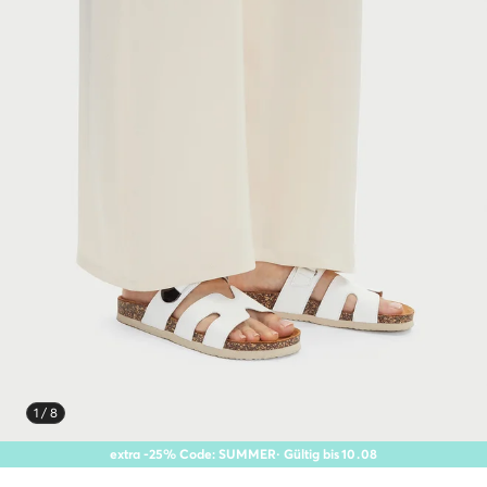
1 / 8
extra -25% Code: SUMMER
· Gültig bis
10
.
08