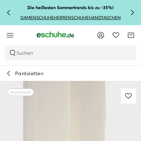
Die heißesten Sommertrends bis zu -35%!
DAMENSCHUHE
HERRENSCHUHE
HANDTASCHEN
Suchen
Pantoletten
Ausverkauft