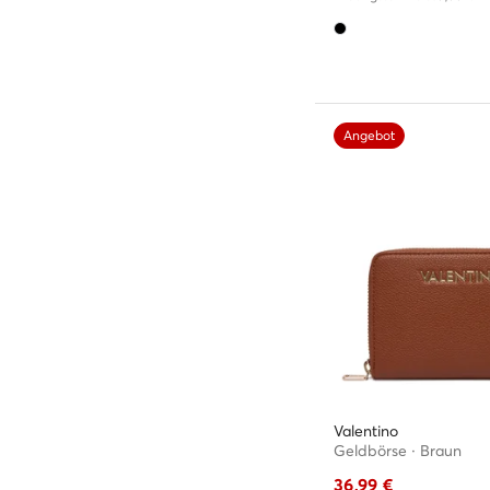
Angebot
Valentino
Geldbörse · Braun
36,99
€