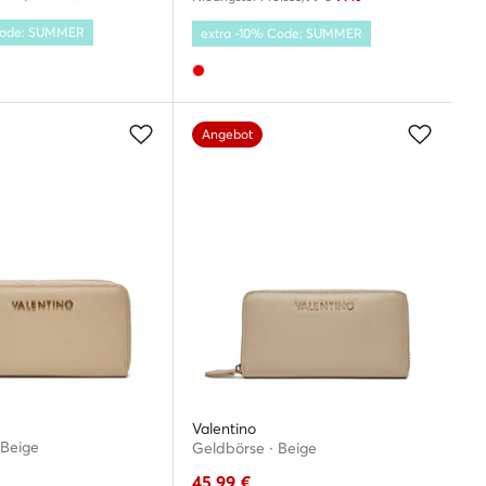
 Code: SUMMER
extra -10% Code: SUMMER
Angebot
Valentino
 Beige
Geldbörse · Beige
45,99
€