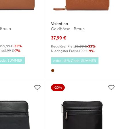
Valentino
 Braun
Geldbörse · Braun
37,99
€
s
59,99 €
-35%
Regulärer Preis
56,99 €
-33%
is
41,99 €
-7%
Niedrigster Preis
41,99 €
-9%
 Code: SUMMER
extra -15% Code: SUMMER
-20%