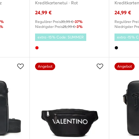
z
Kreditkartenetui · Rot
Kreditkarten
24,99
€
24,99
€
9%
Regulärer Preis
39,99 €
-37%
Regulärer Prei
8%
Niedrigster Preis
25,99 €
-3%
Niedrigster Pre
extra -15% Code: SUMMER
extra -15%
Angebot
Angebot