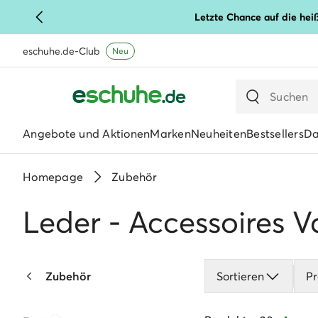
Letzte Chance auf die hei
eschuhe.de-Club
Neu
Angebote und Aktionen
Marken
Neuheiten
Bestsellers
D
Homepage
Zubehör
Leder - Accessoires V
Zubehör
Sortieren
Pr