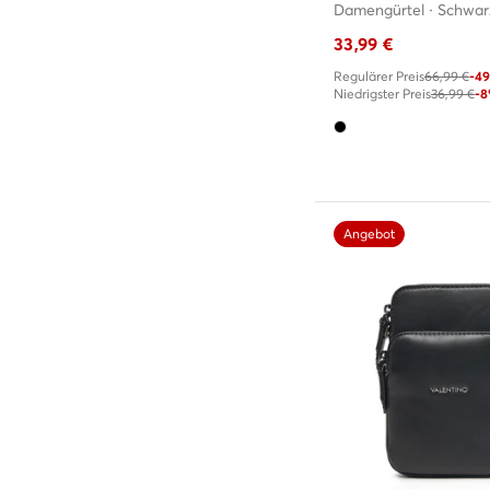
Damengürtel · Schwar
33,99
€
Regulärer Preis
66,99 €
-4
Niedrigster Preis
36,99 €
-
Angebot