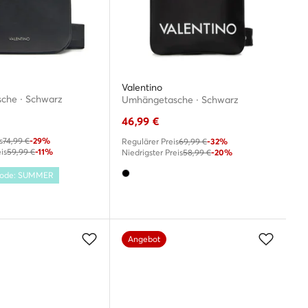
Valentino
che · Schwarz
Umhängetasche · Schwarz
46,99
€
s
74,99 €
-29%
Regulärer Preis
69,99 €
-32%
is
59,99 €
-11%
Niedrigster Preis
58,99 €
-20%
 Code: SUMMER
Angebot