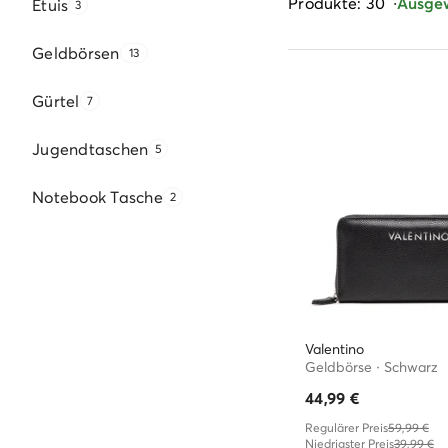
Produkte: 30
Ausgewä
Etuis
3
Geldbörsen
13
Gürtel
7
Jugendtaschen
5
Notebook Tasche
2
Valentino
Geldbörse · Schwarz
44,99
€
Regulärer Preis
59,99 €
Niedrigster Preis
39,99 €