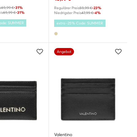
s
69,99 €
-31%
Regulärer Preis
59,99 €
-23%
is
69,99 €
-31%
Niedrigster Preis
47,99 €
-4%
 Code: SUMMER
extra -25% Code: SUMMER
Angebot
Valentino