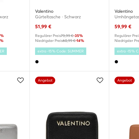
Valentino
Valentino
warz
Gürteltasche · Schwarz
Umhängetas
51,99
€
59,99
€
3%
Regulärer Preis
79,99 €
-35%
Regulärer Prei
4%
Niedrigster Preis
60,99 €
-14%
Niedrigster Pre
MER
extra -15% Code: SUMMER
extra -15%
Angebot
Angebot