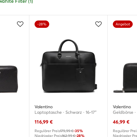
hlte Filter (1)
-28%
Angebot
Valentino
Valentino
Laptoptasche · Schwarz · 16-17″
Geldbörse ·
116,99
€
46,99
€
Regulärer Preis
179,99 €
-35%
Regulärer Prei
Niedrigster Preis
162,99 €
-28%
Niedrigster Pre