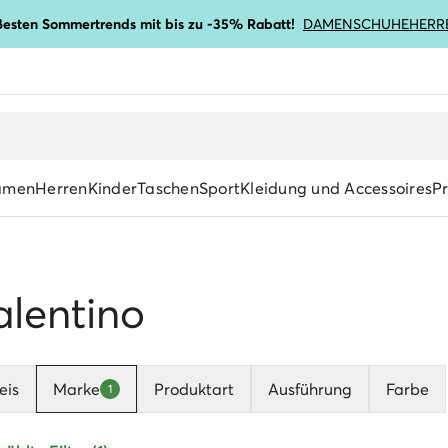
ßesten Sommertrends mit bis zu -35% Rabatt!
DAMENSCHUHE
HERR
amen
Herren
Kinder
Taschen
Sport
Kleidung und Accessoires
P
alentino
eis
Marke
Produktart
Ausführung
Farbe
1