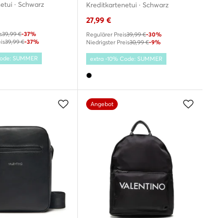
etui · Schwarz
Kreditkartenetui · Schwarz
27,99
€
s
39,99 €
-37%
Regulärer Preis
39,99 €
-30%
is
39,99 €
-37%
Niedrigster Preis
30,99 €
-9%
 Code: SUMMER
extra -10% Code: SUMMER
Angebot