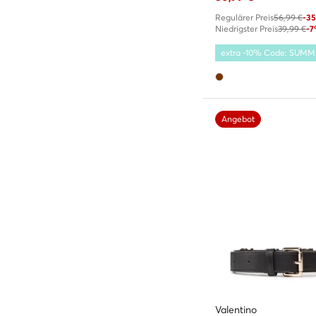
Regulärer Preis
56,99 €
-3
Niedrigster Preis
39,99 €
-
extra -10% Code: SUM
Angebot
Valentino