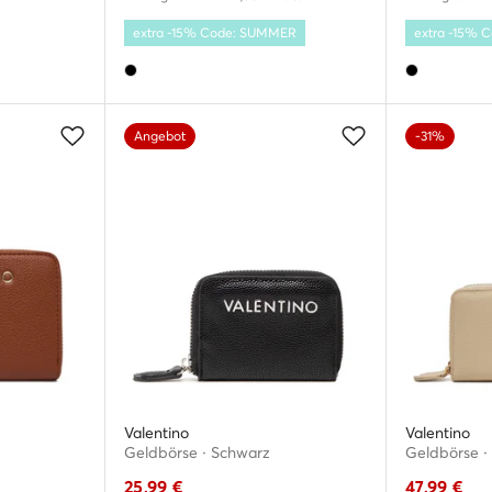
extra -15% Code: SUMMER
extra -15%
Angebot
-31%
Valentino
Valentino
Geldbörse · Schwarz
Geldbörse ·
25,99
€
47,99
€