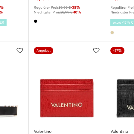
5%
Regulärer Preis
39,99 €
-35%
Regulärer Prei
7%
Niedrigster Preis
28,99 €
-10%
Niedrigster Pre
MER
extra -15%
Angebot
-37%
Valentino
Valentino