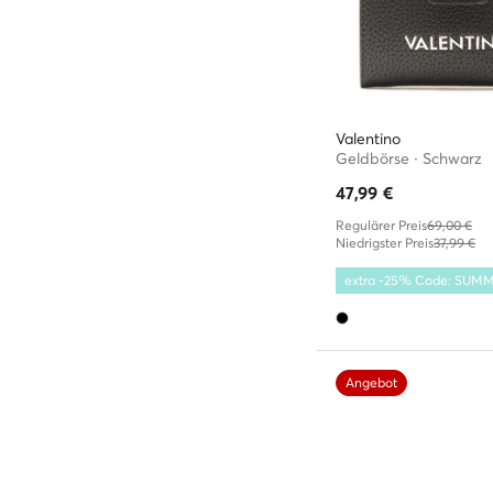
Valentino
Geldbörse · Schwarz
47,99
€
Regulärer Preis
69,00 €
Niedrigster Preis
37,99 €
extra -25% Code: SUM
Angebot