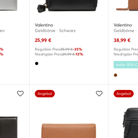
Valentino
Valentino
ben
Geldbörse · Schwarz
Geldbörse ·
25,99
€
38,99
€
5%
Regulärer Preis
39,99 €
-35%
Regulärer Prei
4%
Niedrigster Preis
29,99 €
-13%
Niedrigster Pre
extra -15%
Angebot
Angebot