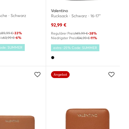
Valentino
che · Schwarz
Rucksack · Schwarz · 16-17″
92,99
€
s
89,99 €
-33%
Regulärer Preis
149,99 €
-38%
is
63,99 €
-6%
Niedrigster Preis
104,99 €
-11%
 Code: SUMMER
extra -25% Code: SUMMER
Angebot