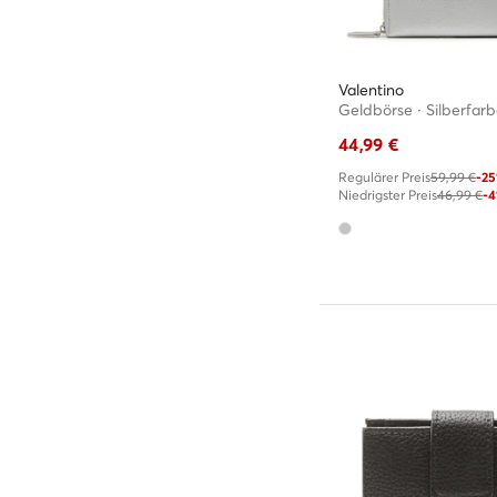
Valentino
Geldbörse · Silberfar
44,99
€
Regulärer Preis
59,99 €
-2
Niedrigster Preis
46,99 €
-