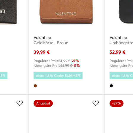
Valentino
Valentino
Geldbörse · Braun
Umhängetas
39,99
€
52,99
€
Regulärer Preis
54,99 €
-27%
Regulärer Prei
Niedrigster Preis
44,99 €
-11%
Niedrigster Pre
MER
extra -15% Code: SUMMER
extra -15%
Angebot
-27%