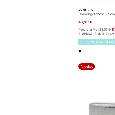
Valentino
Umhängetasche · Sch
43,99
€
Regulärer Preis
65,99 €
-3
Niedrigster Preis
45,99 €
-
extra -15% Code: SUM
Angebot