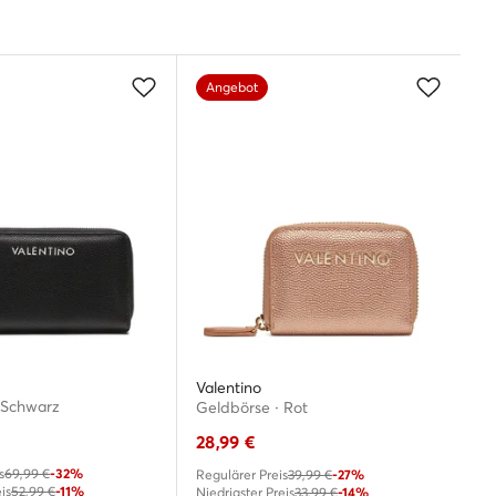
Angebot
Valentino
 Schwarz
Geldbörse · Rot
28,99
€
s
69,99 €
-32%
Regulärer Preis
39,99 €
-27%
is
52,99 €
-11%
Niedrigster Preis
33,99 €
-14%