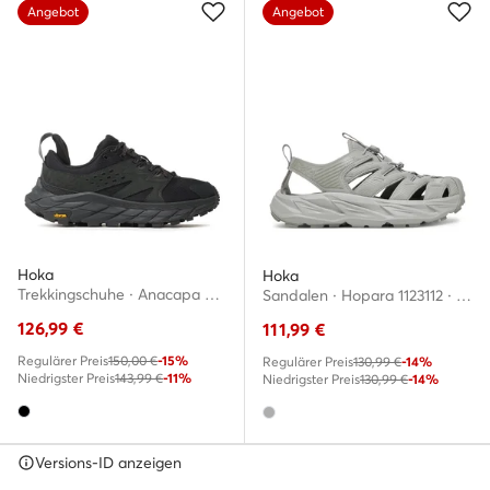
Angebot
Angebot
Hoka
Hoka
Trekkingschuhe · Anacapa Breeze 1127920 · Schwarz
Sandalen · Hopara 1123112 · Grau
126,99
€
111,99
€
Regulärer Preis
150,00 €
-15%
Regulärer Preis
130,99 €
-14%
Niedrigster Preis
143,99 €
-11%
Niedrigster Preis
130,99 €
-14%
Versions-ID anzeigen