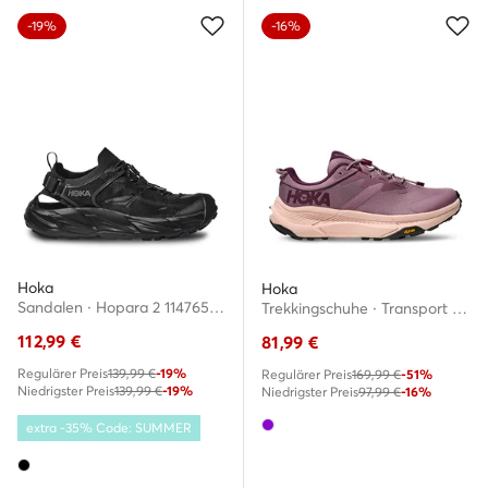
-19%
-16%
Hoka
Hoka
Sandalen · Hopara 2 1147650 · Schwarz
Trekkingschuhe · Transport 1123154 · Violett
112,99
€
81,99
€
Regulärer Preis
139,99 €
-19%
Regulärer Preis
169,99 €
-51%
Niedrigster Preis
139,99 €
-19%
Niedrigster Preis
97,99 €
-16%
extra -35% Code: SUMMER