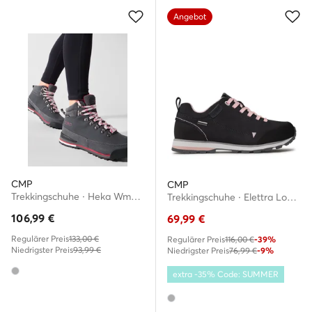
Angebot
CMP
CMP
Trekkingschuhe · Heka Wmn Hiking Shoes Wp 3Q49556 · Grau
Trekkingschuhe · Elettra Low Wmn Hiking Wp 38Q4616 · Grau
106,99
€
69,99
€
Regulärer Preis
133,00 €
Regulärer Preis
116,00 €
-39%
Niedrigster Preis
93,99 €
Niedrigster Preis
76,99 €
-9%
extra -35% Code: SUMMER