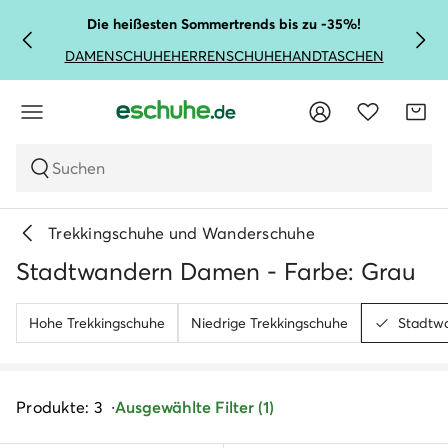
Die heißesten Sommertrends bis zu -35%!
DAMENSCHUHE
HERRENSCHUHE
HANDTASCHEN
Suchen
Trekkingschuhe und Wanderschuhe
Stadtwandern Damen - Farbe: Grau
Hohe Trekkingschuhe
Niedrige Trekkingschuhe
Stadtw
Produkte: 3
Ausgewählte Filter (1)