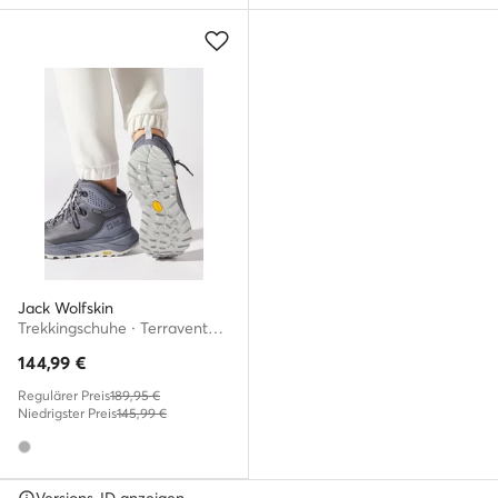
Jack Wolfskin
Trekkingschuhe · Terraventure Texapore Mid W 4049991 · Grau
144,99
€
Regulärer Preis
189,95 €
Niedrigster Preis
145,99 €