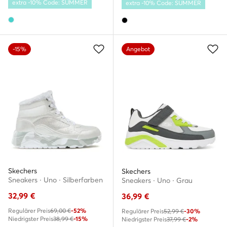
extra -10% Code: SUMMER
extra -10% Code: SUMMER
-15%
Angebot
Skechers
Skechers
Sneakers · Uno · Silberfarben
Sneakers · Uno · Grau
32,99
€
36,99
€
Regulärer Preis
69,00 €
-52%
Regulärer Preis
52,99 €
-30%
Niedrigster Preis
38,99 €
-15%
Niedrigster Preis
37,99 €
-2%