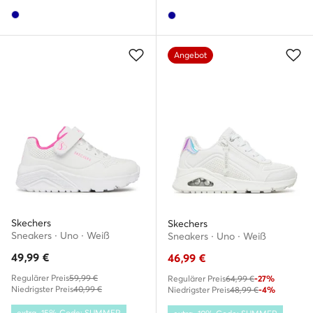
Angebot
Skechers
Skechers
Sneakers · Uno · Weiß
Sneakers · Uno · Weiß
49,99
€
46,99
€
Regulärer Preis
59,99 €
Regulärer Preis
64,99 €
-27%
Niedrigster Preis
40,99 €
Niedrigster Preis
48,99 €
-4%
extra -15% Code: SUMMER