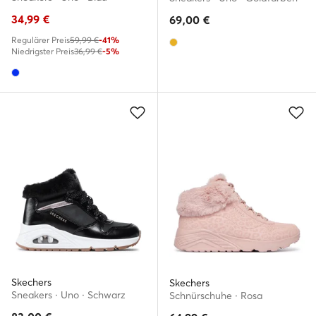
34,99
€
69,00
€
Regulärer Preis
59,99 €
-41%
Niedrigster Preis
36,99 €
-5%
Skechers
Skechers
Sneakers · Uno · Schwarz
Schnürschuhe · Rosa