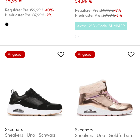
35,99
€
54,99
€
Regulärer Preis
59,99 €
-40%
Regulärer Preis
59,99 €
-8%
Niedrigster Preis
37,99 €
-5%
Niedrigster Preis
57,99 €
-5%
extra -25% Code: SUMMER
Angebot
Angebot
Skechers
Skechers
Sneakers · Uno · Schwarz
Sneakers · Uno · Goldfarben