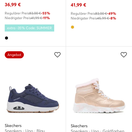
36,99
€
41,99
€
Regulärer Preis
83,00 €
-55%
Regulärer Preis
83,00 €
-49%
Niedrigster Preis
41,99 €
-11%
Niedrigster Preis
45,99 €
-8%
extra -35% Code: SUMMER
Angebot
Skechers
Skechers
Sneakers · Uno · Blau
Sneakers · Uno · Goldfarben