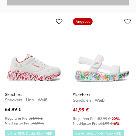
Angebot
Skechers
Skechers
Sneakers · Uno · Weiß
Sandalen · Weiß
64,99
€
41,99
€
Regulärer Preis
64,99 €
Regulärer Preis
52,99 €
-20%
Niedrigster Preis
44,99 €
Niedrigster Preis
44,99 €
-6%
extra -15% Code: SUMMER
extra -35% Code: SUMMER