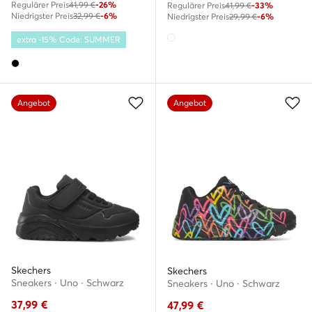
Regulärer Preis
41,99 €
-26%
Regulärer Preis
41,99 €
-33%
Niedrigster Preis
32,99 €
-6%
Niedrigster Preis
29,99 €
-6%
extra -15% Code: SUMMER
Angebot
Angebot
Skechers
Skechers
Sneakers · Uno · Schwarz
Sneakers · Uno · Schwarz
37,99
€
47,99
€