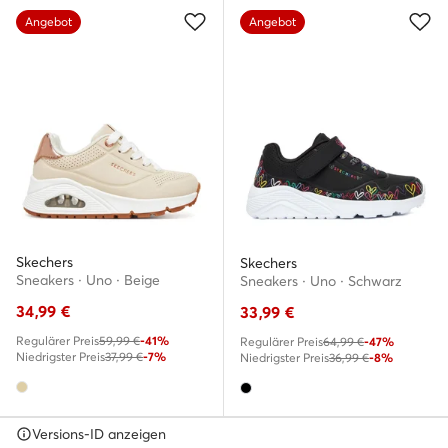
Angebot
Angebot
Skechers
Skechers
Sneakers · Uno · Beige
Sneakers · Uno · Schwarz
34,99
€
33,99
€
Regulärer Preis
59,99 €
-41%
Regulärer Preis
64,99 €
-47%
Niedrigster Preis
37,99 €
-7%
Niedrigster Preis
36,99 €
-8%
Versions-ID anzeigen