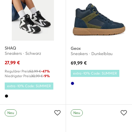
SHAQ
Geox
Sneakers · Schwarz
Sneakers · Dunkelblau
27,99
€
69,99
€
Regulärer Preis
52,99 €
-47%
extra -10% Code: SUMMER
Niedrigster Preis
30,99 €
-9%
extra -10% Code: SUMMER
Neu
Neu