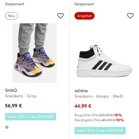
Gesponsert
Gesponsert
Neu
Angebot
SHAQ
adidas
Sneakers · Grau
Sneakers · Hoops · Weiß
56,99
€
44,99
€
Regulärer Preis
49,99 €
-10%
extra -15% Code: SUMMER
Niedrigster Preis
49,99 €
-10%
extra -15% Code: SUMMER