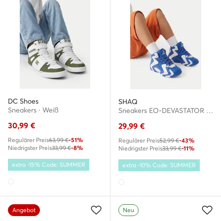
DC Shoes
SHAQ
Sneakers · Weiß
Sneakers EO-DEVASTATOR 2.0 AQ95042Y-MW
30,99
€
29,99
€
Regulärer Preis
63,99 €
-51%
Regulärer Preis
52,99 €
-43%
Niedrigster Preis
33,99 €
-8%
Niedrigster Preis
33,99 €
-11%
extra -15% Code: SUMMER
extra -10% Code: SUMMER
Angebot
Neu