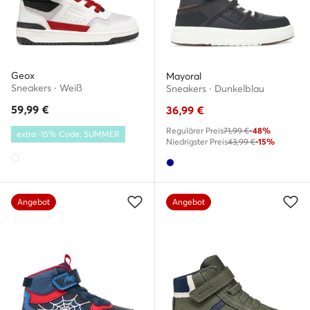
Geox
Mayoral
Sneakers · Weiß
Sneakers · Dunkelblau
59,99
€
36,99
€
Regulärer Preis
71,99 €
-48%
extra -15% Code: SUMMER
Niedrigster Preis
43,99 €
-15%
Angebot
Angebot