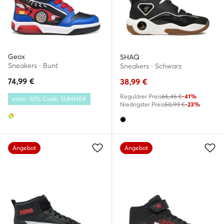
Geox
SHAQ
Sneakers · Bunt
Sneakers · Schwarz
74,99
€
38,99
€
Regulärer Preis
66,46 €
-41%
extra -10% Code: SUMMER
Niedrigster Preis
50,99 €
-23%
Angebot
Angebot