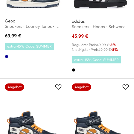
Geox
adidas
Sneakers · Looney Tunes · Dunkelblau
Sneakers · Hoops · Schwarz
69,99
€
45,99
€
Regulärer Preis
49,99 €
-8%
extra -15% Code: SUMMER
Niedrigster Preis
49,99 €
-8%
extra -15% Code: SUMMER
Angebot
Angebot