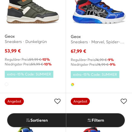
Geox
Geox
Sneakers · Dunkelgrün
Sneakers · Marvel, Spider-Man · Bunt
53,99
€
67,99
€
Regulärer Preis
59,99 €
-10%
Regulärer Preis
74,99 €
-9%
Niedrigster Preis
59,99 €
-10%
Niedrigster Preis
74,99 €
-9%
extra -15% Code: SUMMER
extra -15% Code: SUMMER
Angebot
Angebot
Sortieren
Filtern