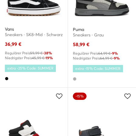
Vans
Puma
Sneakers · SK8-Mid · Schwarz
Sneakers · Grau
36,99
€
58,99
€
Regulärer Preis
59,99 €
-38%
Regulärer Preis
64,99 €
-9%
Niedrigster Preis
45,99 €
-19%
Niedrigster Preis
64,99 €
-9%
extra -25% Code: SUMMER
extra -15% Code: SUMMER
-15%