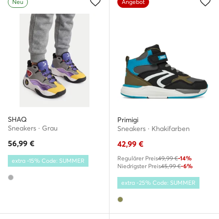
Neu
Angebot
SHAQ
Primigi
Sneakers · Grau
Sneakers · Khakifarben
56,99
€
42,99
€
Regulärer Preis
49,99 €
-14%
extra -15% Code: SUMMER
Niedrigster Preis
45,99 €
-6%
extra -25% Code: SUMMER