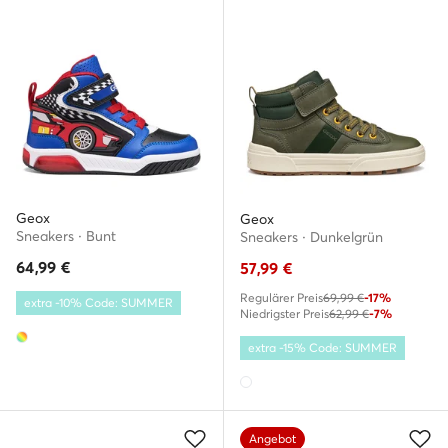
Geox
Geox
Sneakers · Bunt
Sneakers · Dunkelgrün
64,99
€
57,99
€
Regulärer Preis
69,99 €
-17%
extra -10% Code: SUMMER
Niedrigster Preis
62,99 €
-7%
extra -15% Code: SUMMER
Angebot