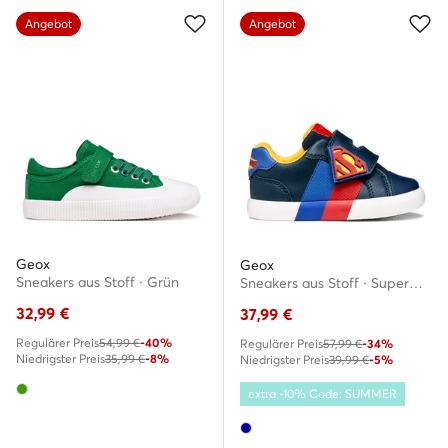
Angebot
Angebot
Geox
Geox
Sneakers aus Stoff · Grün
Sneakers aus Stoff · Superman · Dunkelblau
32,99
€
37,99
€
Regulärer Preis
54,99 €
-40%
Regulärer Preis
57,99 €
-34%
Niedrigster Preis
35,99 €
-8%
Niedrigster Preis
39,99 €
-5%
extra -10% Code: SUMMER