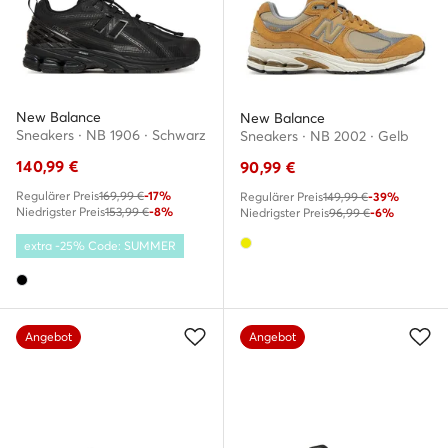
New Balance
New Balance
Sneakers · NB 1906 · Schwarz
Sneakers · NB 2002 · Gelb
140,99
€
90,99
€
Regulärer Preis
169,99 €
-17%
Regulärer Preis
149,99 €
-39%
Niedrigster Preis
153,99 €
-8%
Niedrigster Preis
96,99 €
-6%
extra -25% Code: SUMMER
Angebot
Angebot