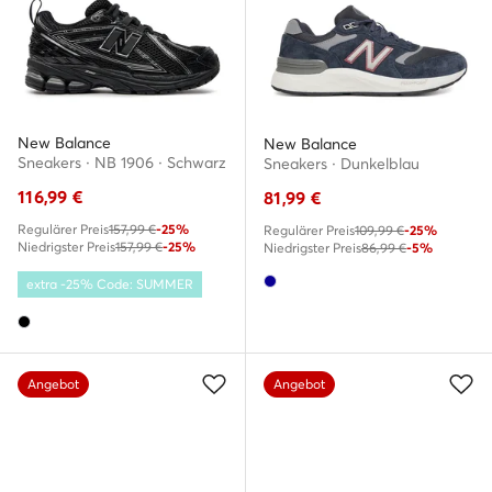
New Balance
New Balance
Sneakers · NB 1906 · Schwarz
Sneakers · Dunkelblau
116,99
€
81,99
€
Regulärer Preis
157,99 €
-25%
Regulärer Preis
109,99 €
-25%
Niedrigster Preis
157,99 €
-25%
Niedrigster Preis
86,99 €
-5%
extra -25% Code: SUMMER
Angebot
Angebot