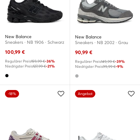
New Balance
New Balance
Sneakers · NB 1906 · Schwarz
Sneakers · NB 2002 · Grau
100,99
€
90,99
€
Regulärer Preis
159,99 €
-36%
Regulärer Preis
149,99 €
-39%
Niedrigster Preis
127,99 €
-21%
Niedrigster Preis
99,99 €
-9%
-18%
Angebot