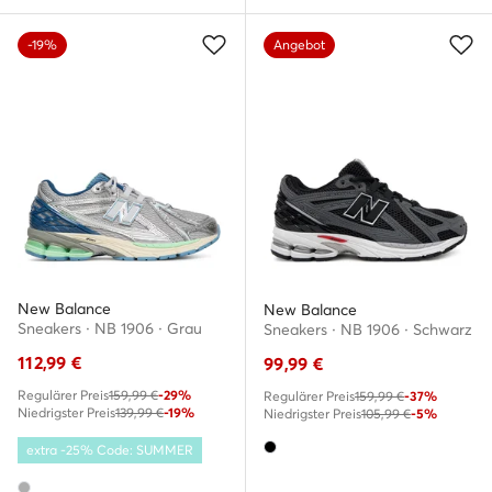
-19%
Angebot
New Balance
New Balance
Sneakers · NB 1906 · Grau
Sneakers · NB 1906 · Schwarz
112,99
€
99,99
€
Regulärer Preis
159,99 €
-29%
Regulärer Preis
159,99 €
-37%
Niedrigster Preis
139,99 €
-19%
Niedrigster Preis
105,99 €
-5%
extra -25% Code: SUMMER