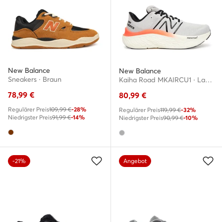
New Balance
New Balance
Sneakers · Braun
Kaiha Road MKAIRCU1 · Laufschuhe
78,99
€
80,99
€
Regulärer Preis
109,99 €
-28%
Regulärer Preis
119,99 €
-32%
Niedrigster Preis
91,99 €
-14%
Niedrigster Preis
90,99 €
-10%
-21%
Angebot