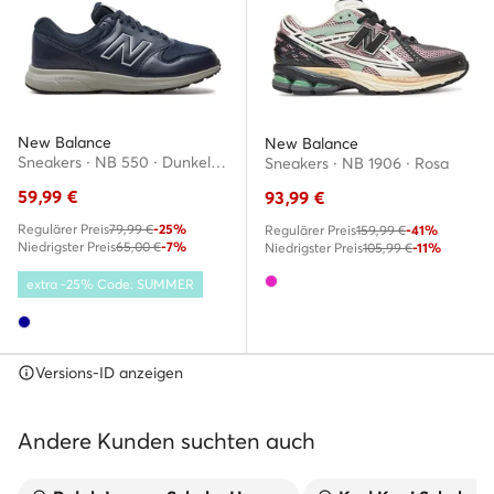
New Balance
New Balance
Sneakers · NB 550 · Dunkelblau
Sneakers · NB 1906 · Rosa
59,99
€
93,99
€
Regulärer Preis
79,99 €
-25%
Regulärer Preis
159,99 €
-41%
Niedrigster Preis
65,00 €
-7%
Niedrigster Preis
105,99 €
-11%
extra -25% Code: SUMMER
Versions-ID anzeigen
Andere Kunden suchten auch