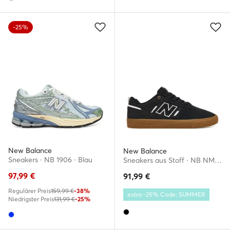
-25%
New Balance
New Balance
Sneakers · NB 1906 · Blau
Sneakers aus Stoff · NB NM306 · Schwarz
97,99
€
91,99
€
Regulärer Preis
159,99 €
-38%
extra -25% Code: SUMMER
Niedrigster Preis
131,99 €
-25%