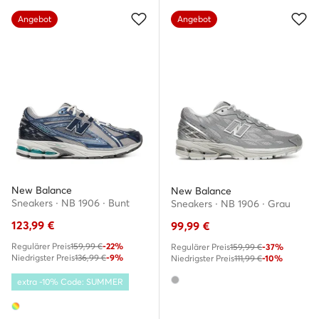
Angebot
Angebot
New Balance
New Balance
Sneakers · NB 1906 · Bunt
Sneakers · NB 1906 · Grau
123,99
€
99,99
€
Regulärer Preis
159,99 €
-22%
Regulärer Preis
159,99 €
-37%
Niedrigster Preis
136,99 €
-9%
Niedrigster Preis
111,99 €
-10%
extra -10% Code: SUMMER