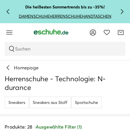
Die heißesten Sommertrends bis zu -35%!
DAMENSCHUHE
HERRENSCHUHE
HANDTASCHEN
Suchen
Homepage
Herrenschuhe - Technologie: N-
durance
Sneakers
Sneakers aus Stoff
Sportschuhe
Produkte: 28
Ausgewählte Filter (1)