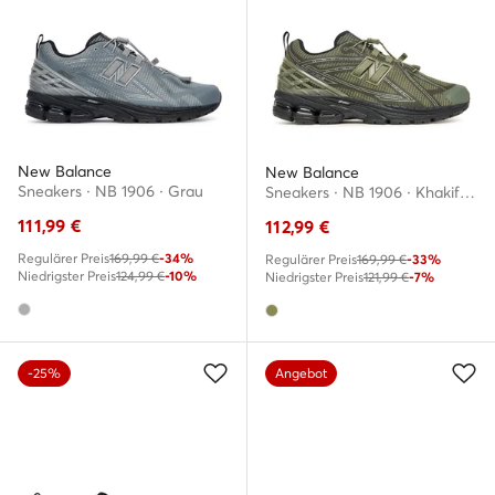
New Balance
New Balance
Sneakers · NB 1906 · Grau
Sneakers · NB 1906 · Khakifarben
111,99
€
112,99
€
Regulärer Preis
169,99 €
-34%
Regulärer Preis
169,99 €
-33%
Niedrigster Preis
124,99 €
-10%
Niedrigster Preis
121,99 €
-7%
-25%
Angebot