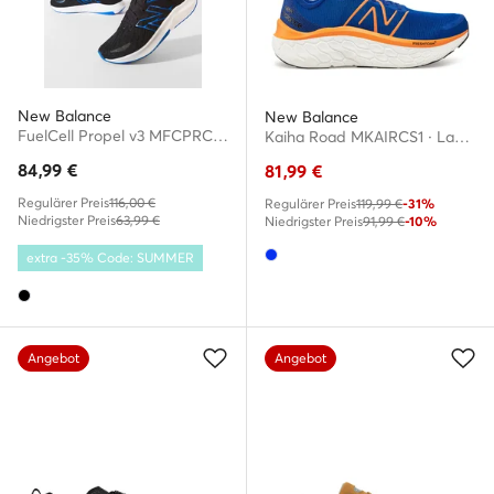
New Balance
New Balance
FuelCell Propel v3 MFCPRCD3 · Laufschuhe
Kaiha Road MKAIRCS1 · Laufschuhe
84,99
€
81,99
€
Regulärer Preis
116,00 €
Regulärer Preis
119,99 €
-31%
Niedrigster Preis
63,99 €
Niedrigster Preis
91,99 €
-10%
extra -35% Code: SUMMER
Angebot
Angebot