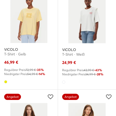
ViCOLO
ViCOLO
T-Shirt · Gelb
T-Shirt · Weiß
46,99
€
24,99
€
Regulärer Preis
72,99 €
-35%
Regulärer Preis
43,99 €
-43%
Niedrigster Preis
54,99 €
-14%
Niedrigster Preis
34,99 €
-28%
Angebot
Angebot