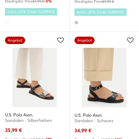
Niedrigster Preis
51,99 €
-5%
Niedrigster Preis
67,99 €
extra -25% Code: SUMMER
extra -25% Code: SUMMER
Angebot
Angebot
U.S. Polo Assn.
U.S. Polo Assn.
Sandalen · Silberfarben
Sandalen · Schwarz
35,99
€
34,99
€