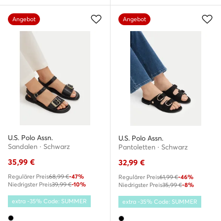
Angebot
Angebot
U.S. Polo Assn.
U.S. Polo Assn.
Sandalen · Schwarz
Pantoletten · Schwarz
35,99
€
32,99
€
Regulärer Preis
68,99 €
-47%
Regulärer Preis
61,99 €
-46%
Niedrigster Preis
39,99 €
-10%
Niedrigster Preis
35,99 €
-8%
extra -35% Code: SUMMER
extra -35% Code: SUMMER