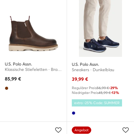
U.S. Polo Assn.
U.S. Polo Assn.
Klassische Stiefeletten · Braun
Sneakers · Dunkelblau
85,99
€
39,99
€
Regulärer Preis
56,99 €
-29%
Niedrigster Preis
45,99 €
-13%
extra -25% Code: SUMMER
Angebot