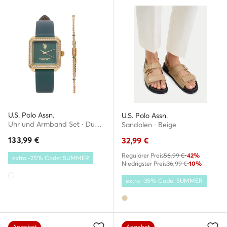
U.S. Polo Assn.
U.S. Polo Assn.
Uhr und Armband Set · Dunkelgrün
Sandalen · Beige
133,99
€
32,99
€
Regulärer Preis
56,99 €
-42%
extra -25% Code: SUMMER
Niedrigster Preis
36,99 €
-10%
extra -35% Code: SUMMER
Angebot
Angebot