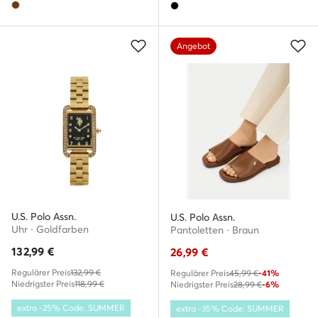
Angebot
U.S. Polo Assn.
U.S. Polo Assn.
Uhr · Goldfarben
Pantoletten · Braun
132,99
€
26,99
€
Regulärer Preis
132,99 €
Regulärer Preis
45,99 €
-41%
Niedrigster Preis
118,99 €
Niedrigster Preis
28,99 €
-6%
extra -25% Code: SUMMER
extra -35% Code: SUMMER