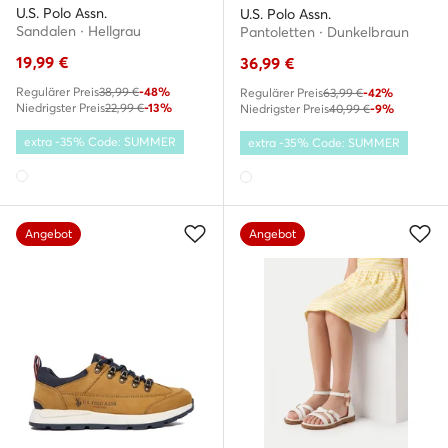
U.S. Polo Assn.
U.S. Polo Assn.
Sandalen · Hellgrau
Pantoletten · Dunkelbraun
19,99
€
36,99
€
Regulärer Preis
38,99 €
-48%
Regulärer Preis
63,99 €
-42%
Niedrigster Preis
22,99 €
-13%
Niedrigster Preis
40,99 €
-9%
extra -35% Code: SUMMER
extra -35% Code: SUMMER
Angebot
Angebot