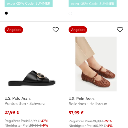
extra -25% Code: SUMMER
extra -35% Code: SUMMER
Angebot
Angebot
U.S. Polo Assn.
U.S. Polo Assn.
Pantoletten · Schwarz
Ballerinas · Hellbraun
27,99
€
57,99
€
Regulärer Preis
52,99 €
-47%
Regulärer Preis
79,99 €
-27%
Niedrigster Preis
30,99 €
-9%
Niedrigster Preis
60,99 €
-4%