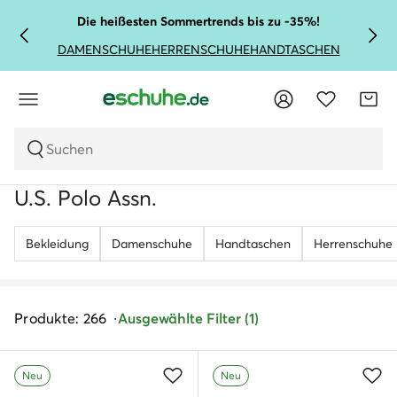
Die heißesten Sommertrends bis zu -35%!
DAMENSCHUHE
HERRENSCHUHE
HANDTASCHEN
Suchen
U.S. Polo Assn.
Bekleidung
Damenschuhe
Handtaschen
Herrenschuhe
Produkte: 266
Ausgewählte Filter (1)
Neu
Neu