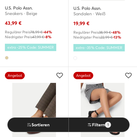
U.S. Polo Assn.
U.S. Polo Assn.
Sneakers · Beige
Sandalen · Weiß
43,99
€
19,99
€
Regulärer Preis
78,99 €
-44%
Regulärer Preis
38,99 €
-48%
Niedrigster Preis
47,99 €
-8%
Niedrigster Preis
22,99 €
-13%
extra -25% Code: SUMMER
extra -35% Code: SUMMER
Angebot
Angebot
Sortieren
Filtern
1