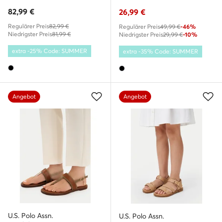
82,99
€
26,99
€
Regulärer Preis
82,99 €
Regulärer Preis
49,99 €
-46%
Niedrigster Preis
81,99 €
Niedrigster Preis
29,99 €
-10%
extra -25% Code: SUMMER
extra -35% Code: SUMMER
Angebot
Angebot
U.S. Polo Assn.
U.S. Polo Assn.