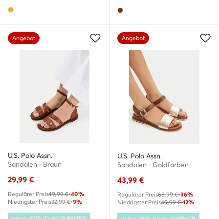
Angebot
Angebot
U.S. Polo Assn.
U.S. Polo Assn.
Sandalen · Braun
Sandalen · Goldfarben
29,99
€
43,99
€
Regulärer Preis
49,99 €
-40%
Regulärer Preis
68,99 €
-36%
Niedrigster Preis
32,99 €
-9%
Niedrigster Preis
49,99 €
-12%
extra -35% Code: SUMMER
extra -35% Code: SUMMER