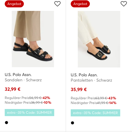
Angebot
Angebot
U.S. Polo Assn.
U.S. Polo Assn.
Sandalen · Schwarz
Pantoletten · Schwarz
32,99
€
35,99
€
Regulärer Preis
56,99 €
-42%
Regulärer Preis
63,99 €
-43%
Niedrigster Preis
36,99 €
-10%
Niedrigster Preis
41,99 €
-14%
extra -35% Code: SUMMER
extra -35% Code: SUMMER