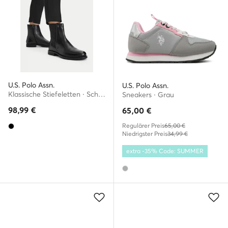
U.S. Polo Assn.
U.S. Polo Assn.
Klassische Stiefeletten · Schwarz
Sneakers · Grau
98,99
€
65,00
€
Regulärer Preis
65,00 €
Niedrigster Preis
34,99 €
extra -35% Code: SUMMER