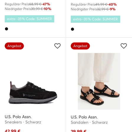
Regulärer Preis
68,99 €
-47%
Regulärer Preis
49,99 €
-40%
Niedrigster Preis
39,99 €
-10%
Niedrigster Preis
32,99 €
-9%
extra -35% Code: SUMMER
extra -35% Code: SUMMER
Angebot
Angebot
U.S. Polo Assn.
U.S. Polo Assn.
Sneakers · Schwarz
Sandalen · Schwarz
42,99
€
29,99
€