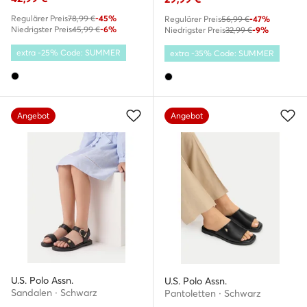
Regulärer Preis
78,99 €
-45%
Regulärer Preis
56,99 €
-47%
Niedrigster Preis
45,99 €
-6%
Niedrigster Preis
32,99 €
-9%
extra -25% Code: SUMMER
extra -35% Code: SUMMER
Angebot
Angebot
U.S. Polo Assn.
U.S. Polo Assn.
Sandalen · Schwarz
Pantoletten · Schwarz