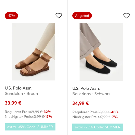
-17%
Angebot
U.S. Polo Assn.
U.S. Polo Assn.
Sandalen · Braun
Ballerinas · Schwarz
33,99
€
34,99
€
Regulärer Preis
49,99 €
-32%
Regulärer Preis
58,99 €
-40%
Niedrigster Preis
40,99 €
-17%
Niedrigster Preis
37,99 €
-7%
extra -35% Code: SUMMER
extra -25% Code: SUMMER