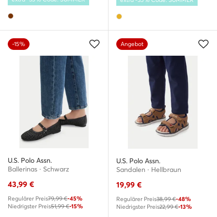
-15%
Angebot
U.S. Polo Assn.
U.S. Polo Assn.
Ballerinas · Schwarz
Sandalen · Hellbraun
43,99
€
19,99
€
Regulärer Preis
79,99 €
-45%
Regulärer Preis
38,99 €
-48%
Niedrigster Preis
51,99 €
-15%
Niedrigster Preis
22,99 €
-13%