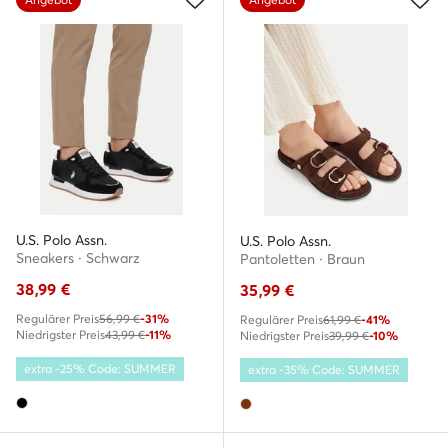
U.S. Polo Assn.
U.S. Polo Assn.
Sneakers · Schwarz
Pantoletten · Braun
38,99
€
35,99
€
Regulärer Preis
56,99 €
-31%
Regulärer Preis
61,99 €
-41%
Niedrigster Preis
43,99 €
-11%
Niedrigster Preis
39,99 €
-10%
extra -25% Code: SUMMER
extra -35% Code: SUMMER