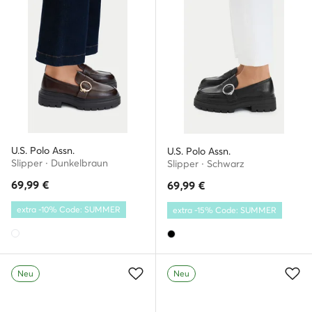
U.S. Polo Assn.
U.S. Polo Assn.
Slipper · Dunkelbraun
Slipper · Schwarz
69,99
€
69,99
€
extra -10% Code: SUMMER
extra -15% Code: SUMMER
Neu
Neu