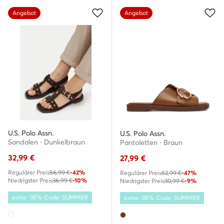
Angebot
Angebot
U.S. Polo Assn.
U.S. Polo Assn.
Sandalen · Dunkelbraun
Pantoletten · Braun
32,99
€
27,99
€
Regulärer Preis
56,99 €
-42%
Regulärer Preis
52,99 €
-47%
Niedrigster Preis
36,99 €
-10%
Niedrigster Preis
30,99 €
-9%
extra -35% Code: SUMMER
extra -35% Code: SUMMER