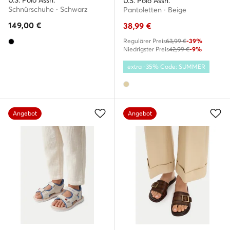
U.S. Polo Assn.
U.S. Polo Assn.
Schnürschuhe · Schwarz
Pantoletten · Beige
149,00
€
38,99
€
Regulärer Preis
63,99 €
-39%
Niedrigster Preis
42,99 €
-9%
extra -35% Code: SUMMER
Angebot
Angebot