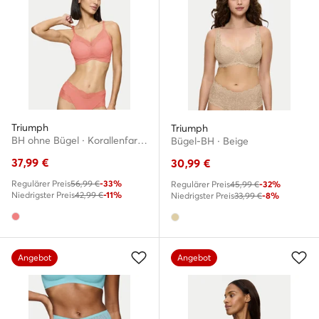
Triumph
Triumph
BH ohne Bügel · Korallenfarben
Bügel-BH · Beige
37,99
€
30,99
€
Regulärer Preis
56,99 €
-33%
Regulärer Preis
45,99 €
-32%
Niedrigster Preis
42,99 €
-11%
Niedrigster Preis
33,99 €
-8%
Angebot
Angebot