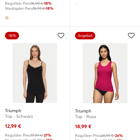
Regulärer Preis
15,99 €
-18%
Niedrigster Preis
15,99 €
-18%
-18%
Angebot
Triumph
Triumph
Top · Schwarz
Top · Rosa
12,99
€
18,99
€
Regulärer Preis
17,99 €
-27%
Regulärer Preis
24,99 €
-24%