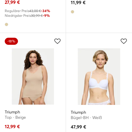
27,99
€
11,99
€
Regulärer Preis
43,00 €
-34%
Niedrigster Preis
30,99 €
-9%
-18%
Triumph
Triumph
Top · Beige
Bügel-BH · Weiß
12,99
€
47,99
€