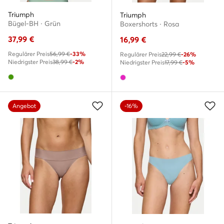
Triumph
Triumph
Bügel-BH · Grün
Boxershorts · Rosa
37,99
€
16,99
€
Regulärer Preis
56,99 €
-33%
Regulärer Preis
22,99 €
-26%
Niedrigster Preis
38,99 €
-2%
Niedrigster Preis
17,99 €
-5%
Angebot
-16%