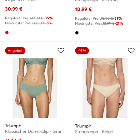
30,99
€
10,99
€
Regulärer Preis
47,99 €
-35%
Regulärer Preis
15,99 €
-31%
Niedrigster Preis
33,99 €
-8%
Niedrigster Preis
13,99 €
-21%
Angebot
-16%
Triumph
Triumph
Klassischer Damenslip · Grün
Stringtanga · Beige