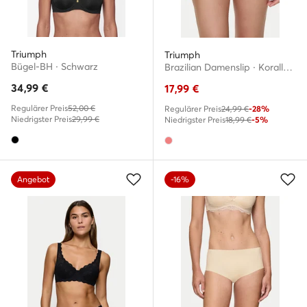
Triumph
Triumph
Bügel-BH · Schwarz
Brazilian Damenslip · Korallenfarben
34,99
€
17,99
€
Regulärer Preis
52,00 €
Regulärer Preis
24,99 €
-28%
Niedrigster Preis
29,99 €
Niedrigster Preis
18,99 €
-5%
Angebot
-16%