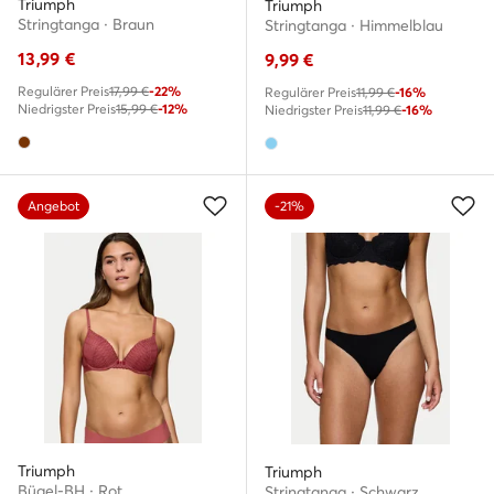
Triumph
Triumph
Stringtanga · Braun
Stringtanga · Himmelblau
13,99
€
9,99
€
Regulärer Preis
17,99 €
-22%
Regulärer Preis
11,99 €
-16%
Niedrigster Preis
15,99 €
-12%
Niedrigster Preis
11,99 €
-16%
Angebot
-21%
Triumph
Triumph
Bügel-BH · Rot
Stringtanga · Schwarz