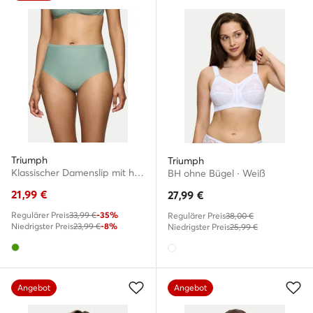
Triumph
Triumph
Klassischer Damenslip mit hoher Taille · Grün
BH ohne Bügel · Weiß
21,99
€
27,99
€
Regulärer Preis
33,99 €
-35%
Regulärer Preis
38,00 €
Niedrigster Preis
23,99 €
-8%
Niedrigster Preis
25,99 €
Angebot
Angebot