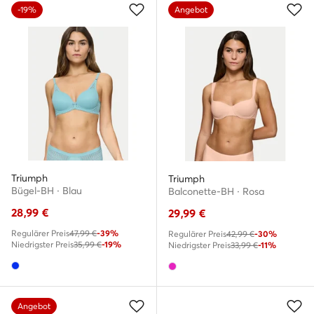
-19%
Angebot
Triumph
Triumph
Bügel-BH · Blau
Balconette-BH · Rosa
28,99
€
29,99
€
Regulärer Preis
47,99 €
-39%
Regulärer Preis
42,99 €
-30%
Niedrigster Preis
35,99 €
-19%
Niedrigster Preis
33,99 €
-11%
Angebot