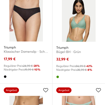
Triumph
Triumph
Klassischer Damenslip · Schwarz
Bügel-BH · Grün
17,99
€
32,99
€
Regulärer Preis
24,99 €
-28%
Regulärer Preis
56,99 €
-42%
Niedrigster Preis
19,99 €
-10%
Niedrigster Preis
35,99 €
-8%
Angebot
Angebot