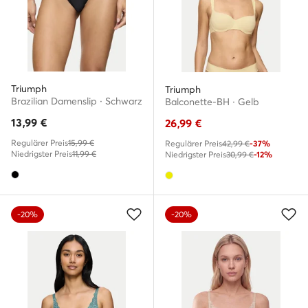
Triumph
Triumph
Brazilian Damenslip · Schwarz
Balconette-BH · Gelb
13,99
€
26,99
€
Regulärer Preis
15,99 €
Regulärer Preis
42,99 €
-37%
Niedrigster Preis
11,99 €
Niedrigster Preis
30,99 €
-12%
-20%
-20%