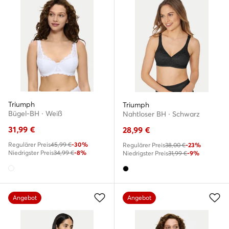
Triumph
Triumph
Bügel-BH · Weiß
Nahtloser BH · Schwarz
31,99
€
28,99
€
Regulärer Preis
45,99 €
-30%
Regulärer Preis
38,00 €
-23%
Niedrigster Preis
34,99 €
-8%
Niedrigster Preis
31,99 €
-9%
Angebot
Angebot