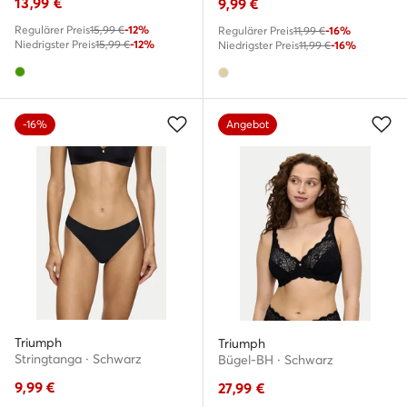
13,99
€
9,99
€
Regulärer Preis
15,99 €
-12%
Regulärer Preis
11,99 €
-16%
Niedrigster Preis
15,99 €
-12%
Niedrigster Preis
11,99 €
-16%
-16%
Angebot
Triumph
Triumph
Stringtanga · Schwarz
Bügel-BH · Schwarz
9,99
€
27,99
€