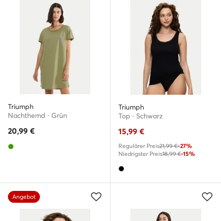
Triumph
Triumph
Nachthemd · Grün
Top · Schwarz
20,99
€
15,99
€
Regulärer Preis
21,99 €
-27%
Niedrigster Preis
18,99 €
-15%
Angebot