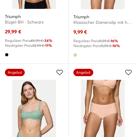
Triumph
Triumph
Bügel-BH · Schwarz
Klassischer Damenslip mit hoher Taille · Beige
29,99
€
9,99
€
Regulärer Preis
45,99 €
-34%
Regulärer Preis
11,99 €
-16%
Niedrigster Preis
33,99 €
-11%
Niedrigster Preis
11,99 €
-16%
Angebot
Angebot