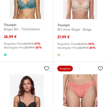
Triumph
Triumph
Bügel-BH · Türkisfarben
BH ohne Bügel · Beige
26,99
€
27,99
€
Regulärer Preis
42,99 €
-37%
Regulärer Preis
45,99 €
-39%
Niedrigster Preis
33,99 €
-20%
Niedrigster Preis
34,99 €
-20%
Angebot