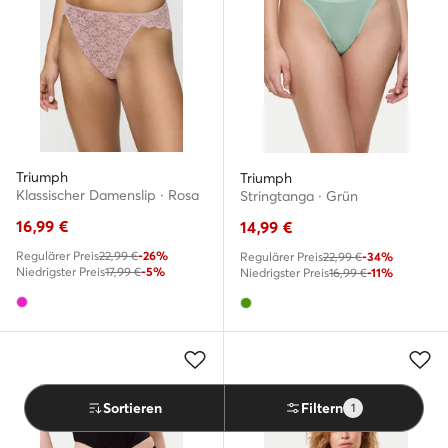
Triumph
Triumph
Klassischer Damenslip · Rosa
Stringtanga · Grün
16,99
€
14,99
€
Regulärer Preis
22,99 €
-26%
Regulärer Preis
22,99 €
-34%
Niedrigster Preis
17,99 €
-5%
Niedrigster Preis
16,99 €
-11%
Sortieren
Filtern
1