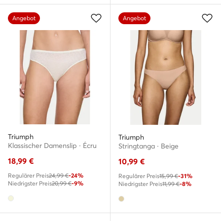
Angebot
Angebot
Triumph
Triumph
Klassischer Damenslip · Écru
Stringtanga · Beige
18,99
€
10,99
€
Regulärer Preis
24,99 €
-24%
Regulärer Preis
15,99 €
-31%
Niedrigster Preis
20,99 €
-9%
Niedrigster Preis
11,99 €
-8%