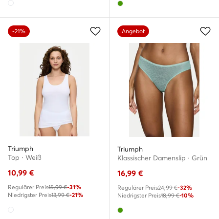
-21%
Angebot
Triumph
Triumph
Top · Weiß
Klassischer Damenslip · Grün
10,99
€
16,99
€
Regulärer Preis
15,99 €
-31%
Regulärer Preis
24,99 €
-32%
Niedrigster Preis
13,99 €
-21%
Niedrigster Preis
18,99 €
-10%