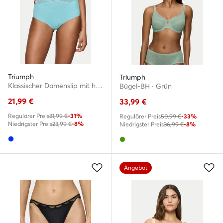
Triumph
Triumph
Klassischer Damenslip mit hoher Taille · Blau
Bügel-BH · Grün
21,99
€
33,99
€
Regulärer Preis
31,99 €
-31%
Regulärer Preis
50,99 €
-33%
Niedrigster Preis
23,99 €
-8%
Niedrigster Preis
36,99 €
-8%
Angebot