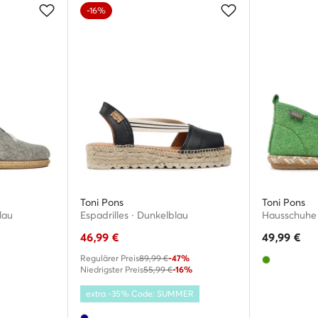
-16%
Toni Pons
Toni Pons
lau
Espadrilles · Dunkelblau
Hausschuhe 
46,99
€
49,99
€
Regulärer Preis
89,99 €
-47%
Niedrigster Preis
55,99 €
-16%
extra -35% Code: SUMMER