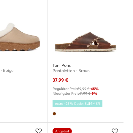
Toni Pons
· Beige
Pantoletten · Braun
37,99
€
Regulärer Preis
69,99 €
-45%
Niedrigster Preis
41,99 €
-9%
extra -25% Code: SUMMER
Angebot