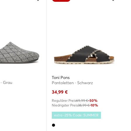
Toni Pons
· Grau
Pantoletten · Schwarz
34,99
€
Regulärer Preis
69,99 €
-50%
Niedrigster Preis
38,99 €
-10%
extra -25% Code: SUMMER