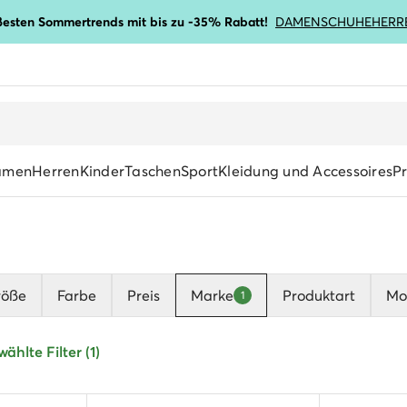
ßesten Sommertrends mit bis zu -35% Rabatt!
DAMENSCHUHE
HERR
amen
Herren
Kinder
Taschen
Sport
Kleidung und Accessoires
P
röße
Farbe
Preis
Marke
Produktart
Mot
1
ählte Filter (1)