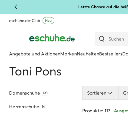
Letzte Chance auf die hei
eschuhe.de-Club
Neu
Angebote und Aktionen
Marken
Neuheiten
Bestsellers
D
Toni Pons
Damenschuhe
Sortieren
G
103
Herrenschuhe
14
Produkte: 117
Ausgew