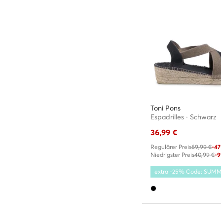
Toni Pons
Espadrilles · Schwarz
36,99
€
Regulärer Preis
69,99 €
-4
Niedrigster Preis
40,99 €
-
extra -25% Code: SUM