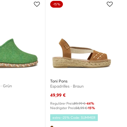
-15%
Toni Pons
· Grün
Espadrilles · Braun
49,99
€
Regulärer Preis
89,99 €
-44%
Niedrigster Preis
58,99 €
-15%
extra -25% Code: SUMMER