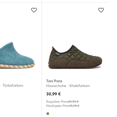
Toni Pons
· Türkisfarben
Hausschuhe · Khakifarben
30,99
€
Regulärer Preis
49,99 €
Niedrigster Preis
19,99 €