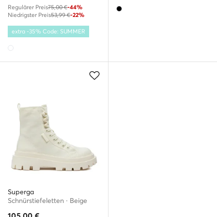
Regulärer Preis
75,00 €
-44%
Niedrigster Preis
53,99 €
-22%
extra -35% Code: SUMMER
Superga
Schnürstiefeletten · Beige
105,00
€