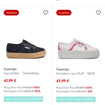
Angebot
Angebot
Superga
Superga
Espadrilles · Dunkelblau
Sneakers aus Stoff · Weiß
42,99
€
43,99
€
Regulärer Preis
79,00 €
-45%
Regulärer Preis
79,00 €
-44%
Niedrigster Preis
47,99 €
-10%
Niedrigster Preis
45,99 €
-4%
extra -25% Code: SUMMER
extra -35% Code: SUMMER