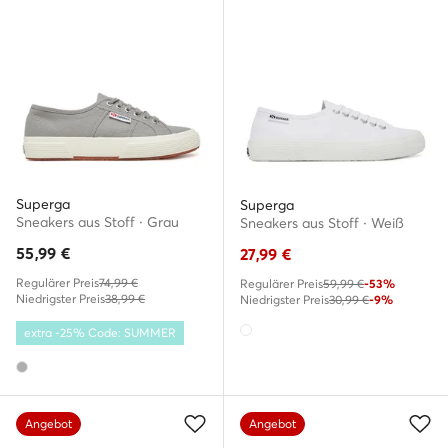
Superga
Superga
Sneakers aus Stoff · Grau
Sneakers aus Stoff · Weiß
55,99
€
27,99
€
Regulärer Preis
74,99 €
Regulärer Preis
59,99 €
-53%
Niedrigster Preis
38,99 €
Niedrigster Preis
30,99 €
-9%
extra -25% Code: SUMMER
Angebot
Angebot