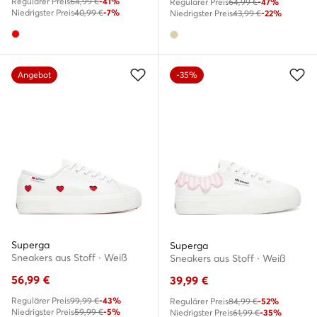
Regulärer Preis
64,99 €
-41%
Regulärer Preis
64,99 €
-47%
Niedrigster Preis
40,99 €
-7%
Niedrigster Preis
43,99 €
-22%
Angebot
-35%
Superga
Superga
Sneakers aus Stoff · Weiß
Sneakers aus Stoff · Weiß
56,99
€
39,99
€
Regulärer Preis
99,99 €
-43%
Regulärer Preis
84,99 €
-52%
Niedrigster Preis
59,99 €
-5%
Niedrigster Preis
61,99 €
-35%