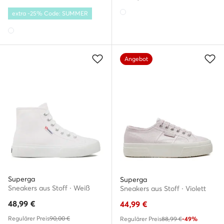
extra -25% Code: SUMMER
Angebot
Superga
Superga
Sneakers aus Stoff · Weiß
Sneakers aus Stoff · Violett
48,99
€
44,99
€
Regulärer Preis
90,00 €
Regulärer Preis
88,99 €
-49%