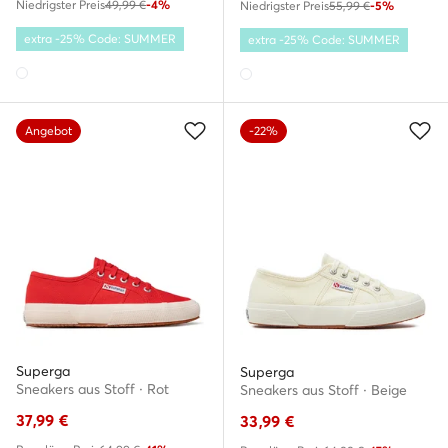
Niedrigster Preis
49,99 €
-4%
Niedrigster Preis
55,99 €
-5%
extra -25% Code: SUMMER
extra -25% Code: SUMMER
Angebot
-22%
Superga
Superga
Sneakers aus Stoff · Rot
Sneakers aus Stoff · Beige
37,99
€
33,99
€