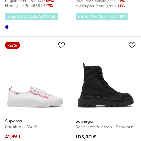
Regulärer Preis
99,00 €
-49%
Regulärer Preis
109,99 €
-51%
Niedrigster Preis
53,99 €
-7%
Niedrigster Preis
59,99 €
-11%
extra -35% Code: SUMMER
extra -25% Code: SUMMER
-22%
Superga
Superga
Sneakers · Weiß
Schnürstiefeletten · Schwarz
41,99
€
105,00
€