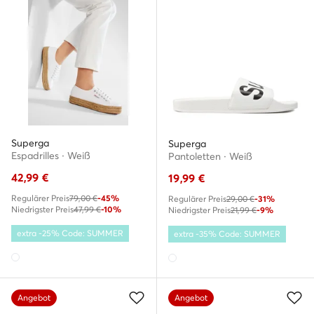
Superga
Superga
Espadrilles · Weiß
Pantoletten · Weiß
42,99
€
19,99
€
Regulärer Preis
79,00 €
-45%
Regulärer Preis
29,00 €
-31%
Niedrigster Preis
47,99 €
-10%
Niedrigster Preis
21,99 €
-9%
extra -25% Code: SUMMER
extra -35% Code: SUMMER
Angebot
Angebot