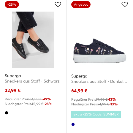
-28%
Angebot
Superga
Superga
Sneakers aus Stoff · Schwarz
Sneakers aus Stoff · Dunkelblau
32,99
€
64,99
€
Regulärer Preis
64,99 €
-49%
Regulärer Preis
74,99 €
-13%
Niedrigster Preis
45,99 €
-28%
Niedrigster Preis
74,99 €
-13%
extra -25% Code: SUMMER