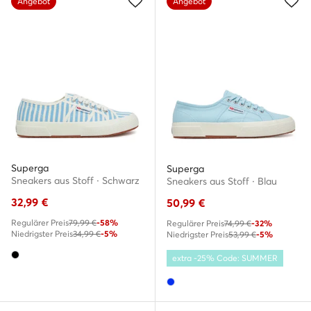
Angebot
Angebot
Superga
Superga
Sneakers aus Stoff · Schwarz
Sneakers aus Stoff · Blau
32,99
€
50,99
€
Regulärer Preis
79,99 €
-58%
Regulärer Preis
74,99 €
-32%
Niedrigster Preis
34,99 €
-5%
Niedrigster Preis
53,99 €
-5%
extra -25% Code: SUMMER