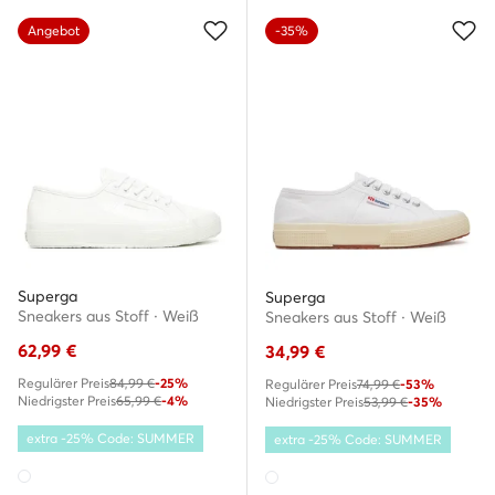
Angebot
-35%
Superga
Superga
Sneakers aus Stoff · Weiß
Sneakers aus Stoff · Weiß
62,99
€
34,99
€
Regulärer Preis
84,99 €
-25%
Regulärer Preis
74,99 €
-53%
Niedrigster Preis
65,99 €
-4%
Niedrigster Preis
53,99 €
-35%
extra -25% Code: SUMMER
extra -25% Code: SUMMER