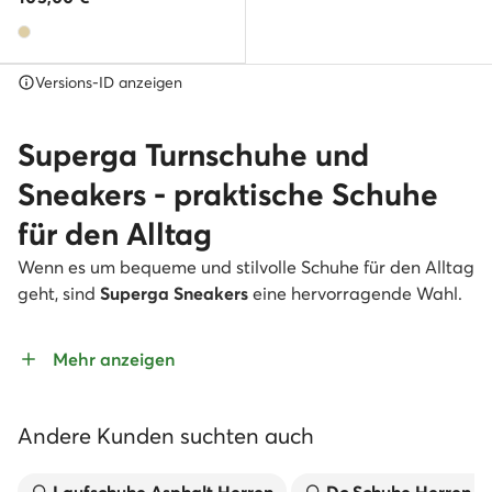
Versions-ID anzeigen
Superga Turnschuhe und
Sneakers - praktische Schuhe
für den Alltag
Wenn es um bequeme und stilvolle Schuhe für den Alltag
geht, sind
Superga Sneakers
eine hervorragende Wahl.
Die Marke hat eine lange Geschichte und ist seit
Jahrzehnten bekannt für ihre hochwertigen und
Mehr anzeigen
trendigen Schuhe. Egal, ob Sie einen Spaziergang im
Park machen, zur Arbeit gehen oder mit Freunden
unterwegs sind,
Superga Sneakers
bieten Komfort und
Andere Kunden suchten auch
Stil in einem einzigen Paket.
Egal ob man sie zur Arbeit, in der Freizeit oder beim