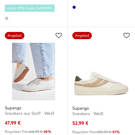
extra -15% Code: SUMMER
Angebot
Angebot
Superga
Superga
Sneakers aus Stoff · Weiß
Sneakers · Weiß
47,99
€
52,99
€
Regulärer Preis
64,99 €
-26%
Regulärer Preis
109,99 €
-51%