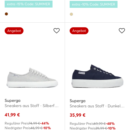
extra -15% Code: SUMMER
extra -10% Code: SUMMER
Angebot
Angebot
Superga
Superga
Sneakers aus Stoff · Silberfarben
Sneakers aus Stoff · Dunkelblau
41,99
€
35,99
€
Regulärer Preis
74,99 €
-44%
Regulärer Preis
69,99 €
-48%
Niedrigster Preis
46,99 €
-10%
Niedrigster Preis
39,99 €
-10%