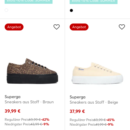
extra -10% Code: SUMMER
extra -15% Code: SUMMER
Angebot
Angebot
Superga
Superga
Sneakers aus Stoff · Braun
Sneakers aus Stoff · Beige
39,99
€
37,99
€
Regulärer Preis
69,99 €
-42%
Regulärer Preis
69,99 €
-45%
Niedrigster Preis
43,99 €
-9%
Niedrigster Preis
41,99 €
-9%