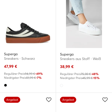
Superga
Superga
Sneakers · Schwarz
Sneakers aus Stoff · Weiß
47,99
€
38,99
€
Regulärer Preis
94,99 €
-49%
Regulärer Preis
75,00 €
-48%
Niedrigster Preis
51,99 €
-7%
Niedrigster Preis
45,99 €
-15%
Angebot
Angebot