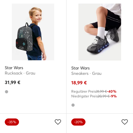
Star Wars
Star Wars
Rucksack · Grau
Sneakers · Grau
31,99
€
18,99
€
Regulärer Preis
31,99 €
-40%
Niedrigster Preis
20,99 €
-9%
-35%
-20%