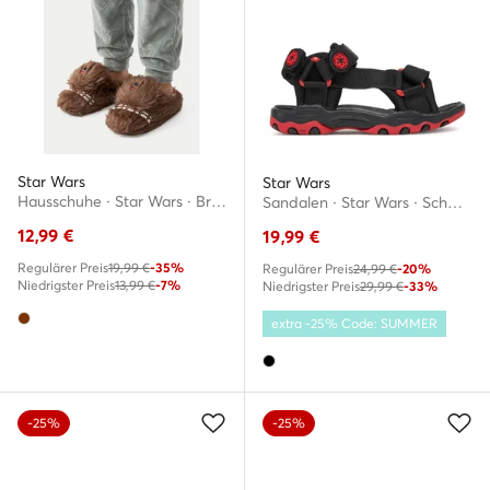
Star Wars
Star Wars
Hausschuhe · Star Wars · Braun
Sandalen · Star Wars · Schwarz
12,99
€
19,99
€
Regulärer Preis
19,99 €
-35%
Regulärer Preis
24,99 €
-20%
Niedrigster Preis
13,99 €
-7%
Niedrigster Preis
29,99 €
-33%
extra -25% Code: SUMMER
-25%
-25%