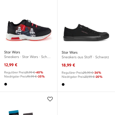
Star Wars
Star Wars
Sneakers · Star Wars · Schwarz
Sneakers aus Stoff · Schwarz
12,99
€
18,99
€
Regulärer Preis
21,99 €
-40%
Regulärer Preis
29,99 €
-36%
Niedrigster Preis
19,99 €
-35%
Niedrigster Preis
23,99 €
-20%