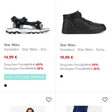
Star Wars
Star Wars
Sandalen · Star Wars · Schwarz
Sneakers · Star Wars · Schwarz
14,99
€
19,99
€
Regulärer Preis
24,99 €
-40%
Regulärer Preis
32,99 €
-39%
Niedrigster Preis
19,99 €
-25%
Niedrigster Preis
26,99 €
-25%
extra -25% Code: SUMMER