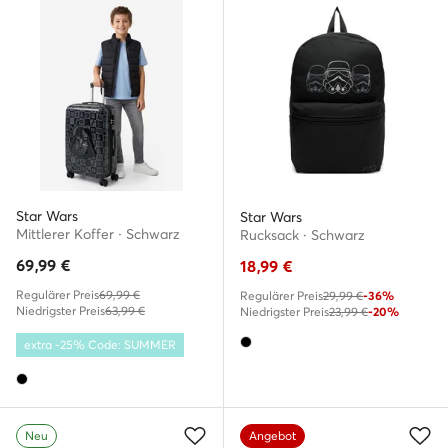
Star Wars
Star Wars
Mittlerer Koffer · Schwarz
Rucksack · Schwarz
69,99
€
18,99
€
Regulärer Preis
69,99 €
Regulärer Preis
29,99 €
-36%
Niedrigster Preis
63,99 €
Niedrigster Preis
23,99 €
-20%
extra -25% Code: SUMMER
Neu
Angebot