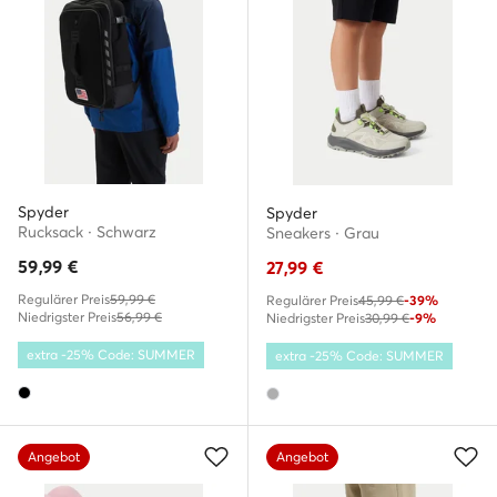
Spyder
Spyder
Rucksack · Schwarz
Sneakers · Grau
59,99
€
27,99
€
Regulärer Preis
59,99 €
Regulärer Preis
45,99 €
-39%
Niedrigster Preis
56,99 €
Niedrigster Preis
30,99 €
-9%
extra -25% Code: SUMMER
extra -25% Code: SUMMER
Angebot
Angebot