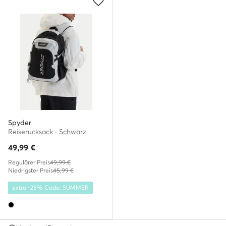
Spyder
Reiserucksack · Schwarz
49,99
€
Regulärer Preis
49,99 €
Niedrigster Preis
45,99 €
extra -25% Code: SUMMER