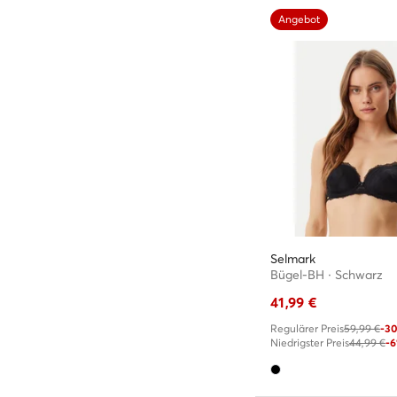
Angebot
Selmark
Bügel-BH · Schwarz
41,99
€
Regulärer Preis
59,99 €
-3
Niedrigster Preis
44,99 €
-