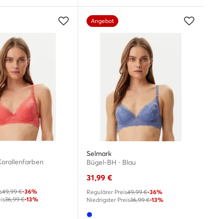
Angebot
Selmark
Korallenfarben
Bügel-BH · Blau
31,99
€
s
49,99 €
-36%
Regulärer Preis
49,99 €
-36%
is
36,99 €
-13%
Niedrigster Preis
36,99 €
-13%