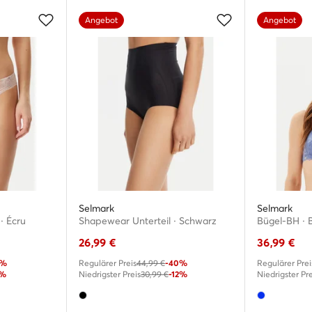
Angebot
Angebot
Selmark
Selmark
· Écru
Shapewear Unterteil · Schwarz
Bügel-BH · 
26,99
€
36,99
€
3%
Regulärer Preis
44,99 €
-40%
Regulärer Prei
4%
Niedrigster Preis
30,99 €
-12%
Niedrigster Pre