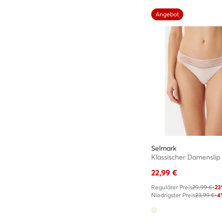
Angebot
Selmark
Klassischer Damenslip 
22,99
€
Regulärer Preis
29,99 €
-2
Niedrigster Preis
23,99 €
-