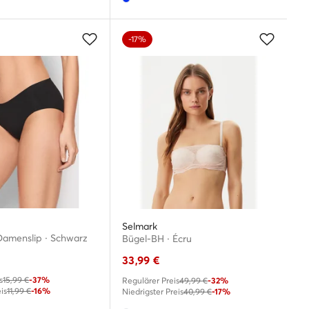
-17%
Selmark
 Damenslip · Schwarz
Bügel-BH · Écru
33,99
€
s
15,99 €
-37%
Regulärer Preis
49,99 €
-32%
is
11,99 €
-16%
Niedrigster Preis
40,99 €
-17%