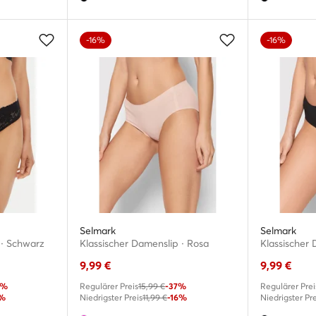
-16%
-16%
Selmark
Selmark
 · Schwarz
Klassischer Damenslip · Rosa
Klassischer
9,99
€
9,99
€
0%
Regulärer Preis
15,99 €
-37%
Regulärer Prei
1%
Niedrigster Preis
11,99 €
-16%
Niedrigster Pre