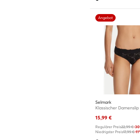
Angebot
Selmark
Klassischer Damenslip
15,99
€
Regulärer Preis
22,99 €
-3
Niedrigster Preis
17,99 €
-1