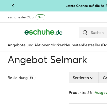
Letzte Chance auf die hei
eschuhe.de-Club
Neu
Angebote und Aktionen
Marken
Neuheiten
Bestsellers
D
Angebot Selmark
Bekleidung
Sortieren
G
56
Produkte: 56
Ausgewä