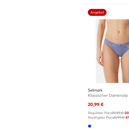
Angebot
Selmark
Klassischer Damenslip 
20,99
€
Regulärer Preis
29,99 €
-3
Niedrigster Preis
21,99 €
-4