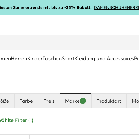
ßesten Sommertrends mit bis zu -35% Rabatt!
DAMENSCHUHE
HERR
amen
Herren
Kinder
Taschen
Sport
Kleidung und Accessoires
P
röße
Farbe
Preis
Marke
Produktart
Mot
1
hlte Filter (1)