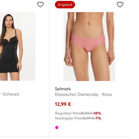
Angebot
Selmark
· Schwarz
Klassischer Damenslip · Rosa
12,99
€
Regulärer Preis
15,99 €
-18%
Niedrigster Preis
13,99 €
-7%