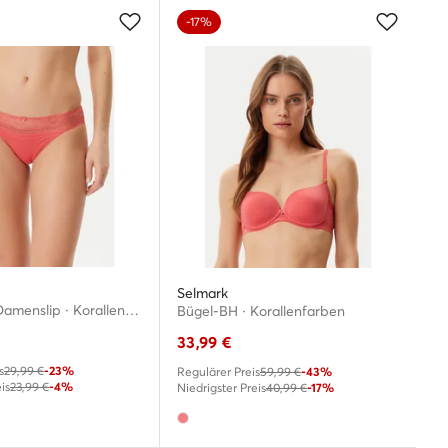
-17%
Selmark
Klassischer Damenslip · Korallenfarben
Bügel-BH · Korallenfarben
33,99
€
s
29,99 €
-23%
Regulärer Preis
59,99 €
-43%
is
23,99 €
-4%
Niedrigster Preis
40,99 €
-17%