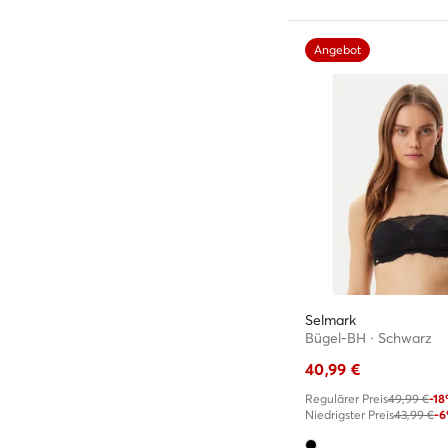
Angebot
Selmark
Bügel-BH · Schwarz
40,99
€
Regulärer Preis
49,99 €
-1
Niedrigster Preis
43,99 €
-