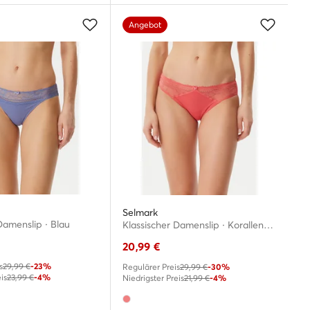
Angebot
Selmark
Damenslip · Blau
Klassischer Damenslip · Korallenfarben
20,99
€
s
29,99 €
-23%
Regulärer Preis
29,99 €
-30%
is
23,99 €
-4%
Niedrigster Preis
21,99 €
-4%