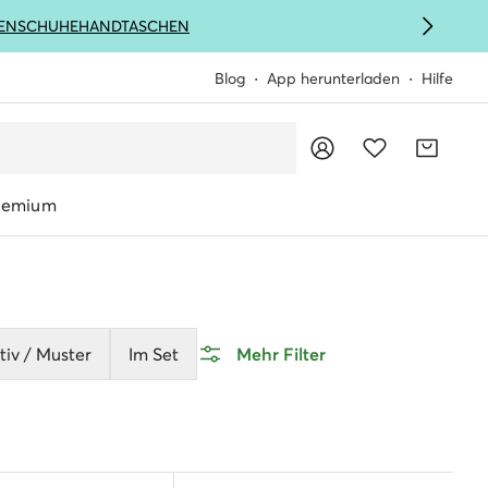
ENSCHUHE
HANDTASCHEN
Blog
App herunterladen
Hilfe
remium
iv / Muster
Im Set
Mehr Filter