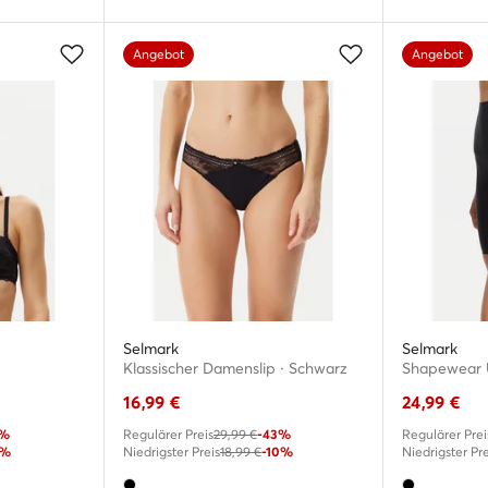
Angebot
Angebot
Selmark
Selmark
Klassischer Damenslip · Schwarz
Shapewear U
16,99
€
24,99
€
8%
Regulärer Preis
29,99 €
-43%
Regulärer Prei
6%
Niedrigster Preis
18,99 €
-10%
Niedrigster Pre