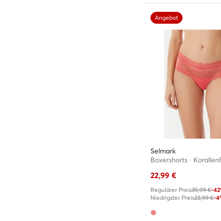
Angebot
Selmark
Boxershorts · Korallen
22,99
€
Regulärer Preis
39,99 €
-4
Niedrigster Preis
23,99 €
-