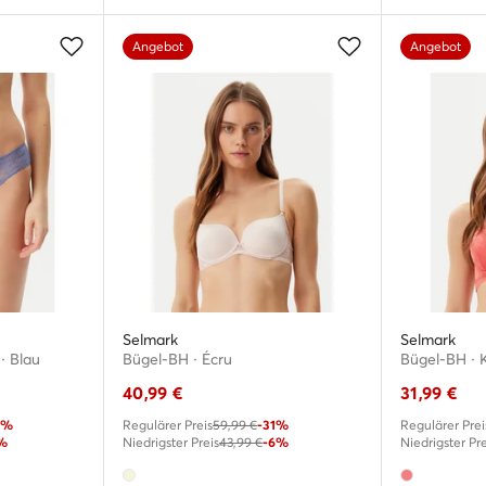
Angebot
Angebot
Selmark
Selmark
· Blau
Bügel-BH · Écru
Bügel-BH · 
40,99
€
31,99
€
0%
Regulärer Preis
59,99 €
-31%
Regulärer Prei
%
Niedrigster Preis
43,99 €
-6%
Niedrigster Pre