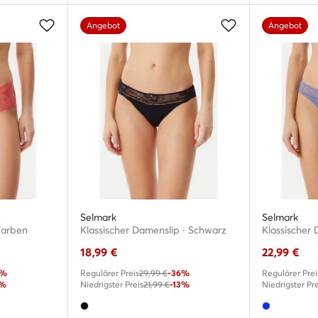
Angebot
Angebot
Selmark
Selmark
farben
Klassischer Damenslip · Schwarz
Klassischer 
18,99
€
22,99
€
2%
Regulärer Preis
29,99 €
-36%
Regulärer Prei
4%
Niedrigster Preis
21,99 €
-13%
Niedrigster Pre