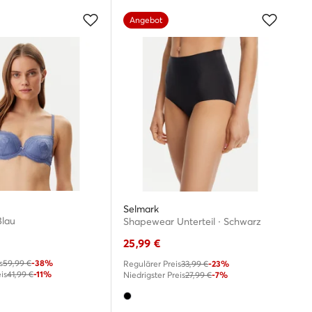
Angebot
Selmark
Blau
Shapewear Unterteil · Schwarz
25,99
€
s
59,99 €
-38%
Regulärer Preis
33,99 €
-23%
is
41,99 €
-11%
Niedrigster Preis
27,99 €
-7%