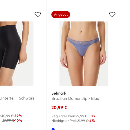
Angebot
Selmark
nterteil · Schwarz
Brazilian Damenslip · Blau
20,99
€
s
40,99 €
-39%
Regulärer Preis
29,99 €
-30%
is
27,99 €
-10%
Niedrigster Preis
21,99 €
-4%