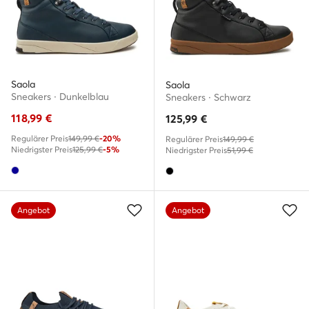
Saola
Saola
Sneakers · Dunkelblau
Sneakers · Schwarz
118,99
€
125,99
€
Regulärer Preis
149,99 €
-20%
Regulärer Preis
149,99 €
Niedrigster Preis
125,99 €
-5%
Niedrigster Preis
51,99 €
Angebot
Angebot