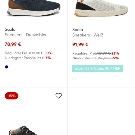
Saola
Saola
Sneakers · Dunkelblau
Sneakers · Weiß
78,99
€
91,99
€
Regulärer Preis
130,00 €
-39%
Regulärer Preis
119,99 €
-23%
Niedrigster Preis
84,99 €
-7%
Niedrigster Preis
96,99 €
-5%
extra -25% Code: SUMMER
-15%