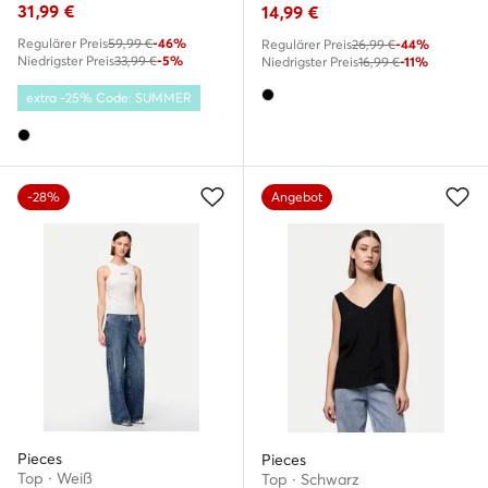
31,99
€
14,99
€
Regulärer Preis
59,99 €
-46%
Regulärer Preis
26,99 €
-44%
Niedrigster Preis
33,99 €
-5%
Niedrigster Preis
16,99 €
-11%
extra -25% Code: SUMMER
-28%
Angebot
Pieces
Pieces
Top · Weiß
Top · Schwarz