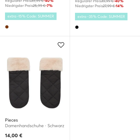
Regulärer Preis
39,99 €
-40%
Regulärer Preis
39,99 €
-40%
Niedrigster Preis
25,99 €
-7%
Niedrigster Preis
27,99 €
-14%
extra -15% Code: SUMMER
extra -35% Code: SUMMER
Pieces
Damenhandschuhe · Schwarz
14,00
€