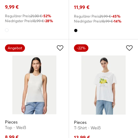
9,99
€
11,99
€
Regulärer Preis
21,00 €
-52%
Regulärer Preis
21,99 €
-45%
Niedrigster Preis
13,99 €
-28%
Niedrigster Preis
13,99 €
-14%
Angebot
-22%
Pieces
Pieces
Top · Weiß
T-Shirt · Weiß
8,99
€
13,99
€