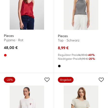
Pieces
Pieces
Pyjama · Rot
Top · Schwarz
48,00
€
8,99
€
Regulärer Preis
14,99 €
-40%
Niedrigster Preis
11,99 €
-25%
-23%
Angebot