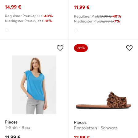
14,99
€
11,99
€
Regulärer Preis
24,99 €
-40%
Regulärer Preis
19,99 €
-40%
Niedrigster Preis
16,99 €
-11%
Niedrigster Preis
12,99 €
-7%
-18%
Pieces
Pieces
T-Shirt · Blau
Pantoletten · Schwarz
11,99
€
12,99
€