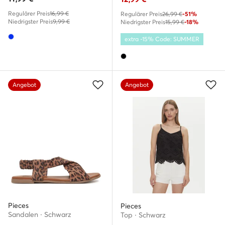
Regulärer Preis
16,99 €
Regulärer Preis
26,99 €
-51%
Niedrigster Preis
9,99 €
Niedrigster Preis
15,99 €
-18%
extra -15% Code: SUMMER
Angebot
Angebot
Pieces
Pieces
Sandalen · Schwarz
Top · Schwarz