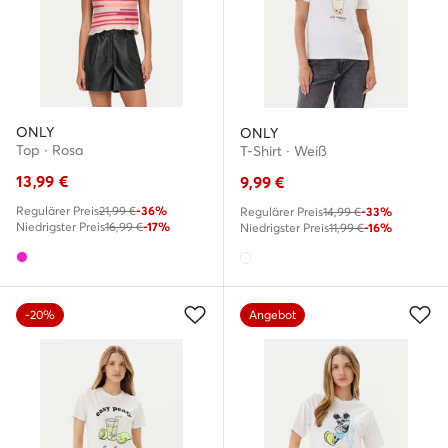
ONLY
ONLY
Top · Rosa
T-Shirt · Weiß
13,99
€
9,99
€
Regulärer Preis
21,99 €
-36%
Regulärer Preis
14,99 €
-33%
Niedrigster Preis
16,99 €
-17%
Niedrigster Preis
11,99 €
-16%
-20%
Angebot