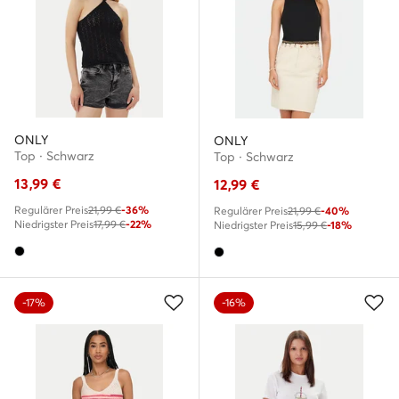
ONLY
ONLY
Top · Schwarz
Top · Schwarz
13,99
€
12,99
€
Regulärer Preis
21,99 €
-36%
Regulärer Preis
21,99 €
-40%
Niedrigster Preis
17,99 €
-22%
Niedrigster Preis
15,99 €
-18%
-17%
-16%