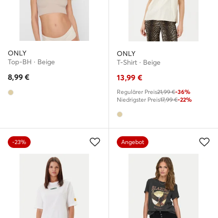
ONLY
ONLY
Top-BH · Beige
T-Shirt · Beige
8,99
€
13,99
€
Regulärer Preis
21,99 €
-36%
Niedrigster Preis
17,99 €
-22%
-23%
Angebot