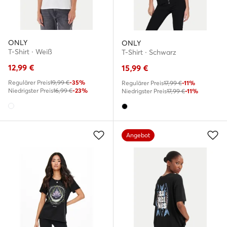
ONLY
ONLY
T-Shirt · Weiß
T-Shirt · Schwarz
12,99
€
15,99
€
Regulärer Preis
19,99 €
-35%
Regulärer Preis
17,99 €
-11%
Niedrigster Preis
16,99 €
-23%
Niedrigster Preis
17,99 €
-11%
Angebot