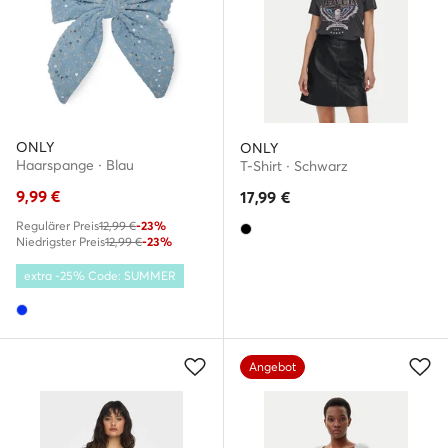
ONLY
ONLY
Haarspange · Blau
T-Shirt · Schwarz
9,99
€
17,99
€
Regulärer Preis
12,99 €
-23%
Niedrigster Preis
12,99 €
-23%
extra -25% Code: SUMMER
Angebot