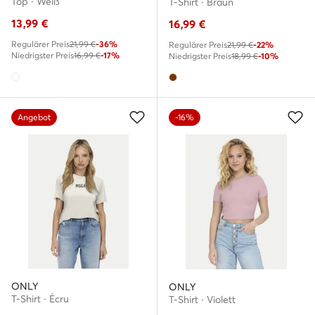
Top · Weiß
T-Shirt · Braun
13,99
€
16,99
€
Regulärer Preis
21,99 €
-36%
Regulärer Preis
21,99 €
-22%
Niedrigster Preis
16,99 €
-17%
Niedrigster Preis
18,99 €
-10%
Angebot
-16%
ONLY
ONLY
T-Shirt · Écru
T-Shirt · Violett