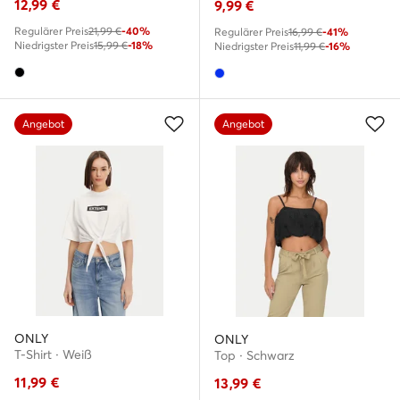
12,99
€
9,99
€
Regulärer Preis
21,99 €
-40%
Regulärer Preis
16,99 €
-41%
Niedrigster Preis
15,99 €
-18%
Niedrigster Preis
11,99 €
-16%
Angebot
Angebot
ONLY
ONLY
T-Shirt · Weiß
Top · Schwarz
11,99
€
13,99
€