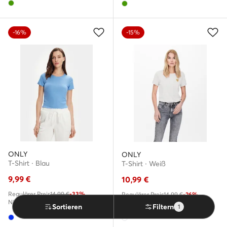
-16%
-15%
ONLY
ONLY
T-Shirt · Blau
T-Shirt · Weiß
9,99
€
10,99
€
Regulärer Preis
14,99 €
-33%
Regulärer Preis
14,99 €
-26%
Niedrigster Preis
11,99 €
-16%
Niedrigster Preis
12,99 €
-15%
Sortieren
Filtern
1