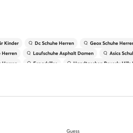
r Kinder
Dc Schuhe Herren
Geox Schuhe Herre
e Herren
Laufschuhe Asphalt Damen
Asics Schu
 Herren
Espadrilles
Handtaschen Beverly Hills
X
Laufschuhe Trail Damen
Birkenstock Damen
Tommy Hilfiger Schuhe Herren
Pantoletten für 
 Damen
Primigi Schuhe für Kinder
Guess