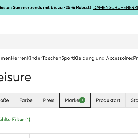
ßesten Sommertrends mit bis zu -35% Rabatt!
DAMENSCHUHE
HERR
amen
Herren
Kinder
Taschen
Sport
Kleidung und Accessoires
P
isure
röße
Farbe
Preis
Marke
Produktart
Sto
1
lte Filter (1)