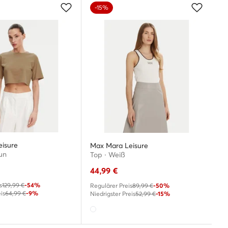
-15%
isure
Max Mara Leisure
aun
Top · Weiß
44,99
€
s
129,99 €
-54%
Regulärer Preis
89,99 €
-50%
is
64,99 €
-9%
Niedrigster Preis
52,99 €
-15%