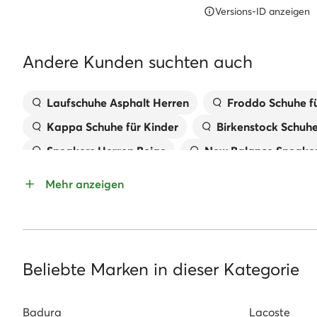
Versions-ID anzeigen
Andere Kunden suchten auch
Laufschuhe Asphalt Herren
Froddo Schuhe fü
Kappa Schuhe für Kinder
Birkenstock Schuh
Sneakers Herren Beige
New Balance Sneaker
Pantoletten für Mädchen
Handtaschen MEX
Mehr anzeigen
Kappa Sneaker Damen
Geox Kinderschuhe
Sandaletten Mit Keilabsatz
Reebok Classic
Beliebte Marken in dieser Kategorie
Badura
Lacoste