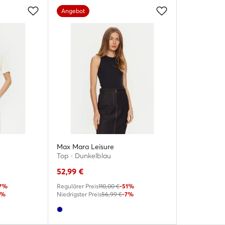
Angebot
Max Mara Leisure
Top · Dunkelblau
52,99
€
7%
Regulärer Preis
110,00 €
-51%
4%
Niedrigster Preis
56,99 €
-7%