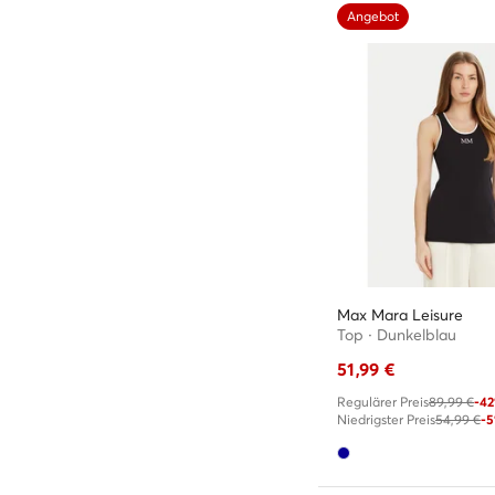
Angebot
Max Mara Leisure
Top · Dunkelblau
51,99
€
Regulärer Preis
89,99 €
-4
Niedrigster Preis
54,99 €
-