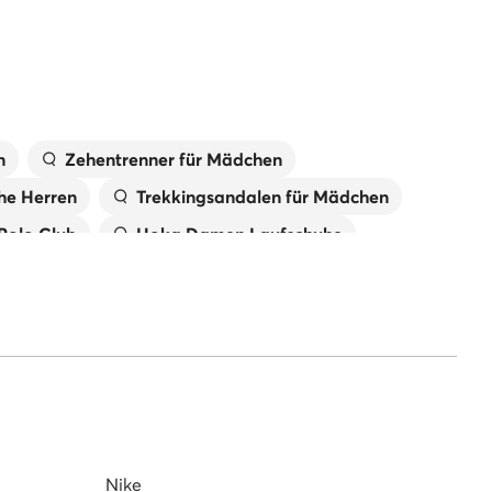
n
Zehentrenner für Mädchen
he Herren
Trekkingsandalen für Mädchen
 Polo Club
Hoka Damen Laufschuhe
New Balance Damen
Jungen
Reebok Sneaker Herren
Nike