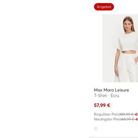
Angebot
Max Mara Leisure
T-Shirt · Écru
57,99
€
Regulärer Preis
109,99 €
-4
Niedrigster Preis
60,99 €
-