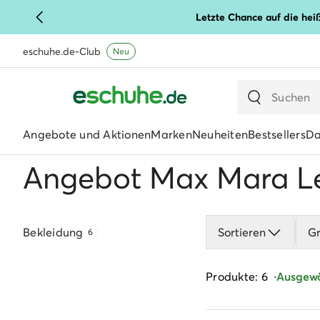
Letzte Chance auf die hei
eschuhe.de-Club
Neu
Angebote und Aktionen
Marken
Neuheiten
Bestsellers
D
Angebot Max Mara Le
Bekleidung
Sortieren
G
6
Produkte: 6
Ausgewäh