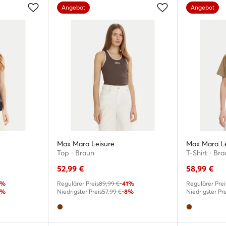
Angebot
Angebot
Max Mara Leisure
Max Mara Le
Top · Braun
T-Shirt · Br
52,99
€
58,99
€
2%
Regulärer Preis
89,99 €
-41%
Regulärer Prei
5%
Niedrigster Preis
57,99 €
-8%
Niedrigster Pre