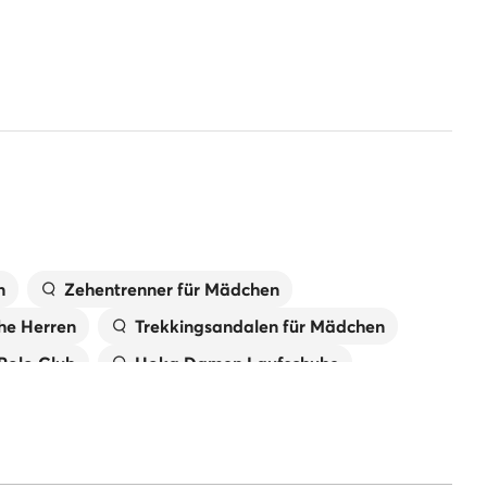
n
Zehentrenner für Mädchen
he Herren
Trekkingsandalen für Mädchen
 Polo Club
Hoka Damen Laufschuhe
New Balance Damen
Jungen
Reebok Sneaker Herren