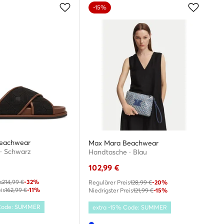
-15%
eachwear
Max Mara Beachwear
 · Schwarz
Handtasche · Blau
102,99
€
s
214,99 €
-32%
Regulärer Preis
128,99 €
-20%
is
162,99 €
-11%
Niedrigster Preis
121,99 €
-15%
 Code: SUMMER
extra -15% Code: SUMMER