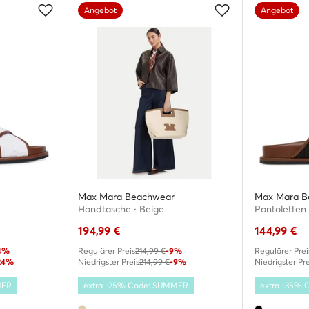
Angebot
Angebot
Max Mara Beachwear
Max Mara B
Handtasche · Beige
Pantoletten
194,99
€
144,99
€
4%
Regulärer Preis
214,99 €
-9%
Regulärer Prei
24%
Niedrigster Preis
214,99 €
-9%
Niedrigster Pre
MER
extra -25% Code: SUMMER
extra -35%