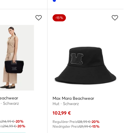
-15%
eachwear
Max Mara Beachwear
· Schwarz
Hut · Schwarz
102,99
€
s
214,99 €
-20%
Regulärer Preis
128,99 €
-20%
is
214,99 €
-20%
Niedrigster Preis
121,99 €
-15%