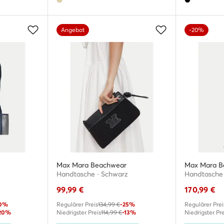
Angebot
-20%
Max Mara Beachwear
Max Mara B
Handtasche · Schwarz
Handtasche 
99,99
€
170,99
€
20%
Regulärer Preis
134,99 €
-25%
Regulärer Prei
20%
Niedrigster Preis
114,99 €
-13%
Niedrigster Pre