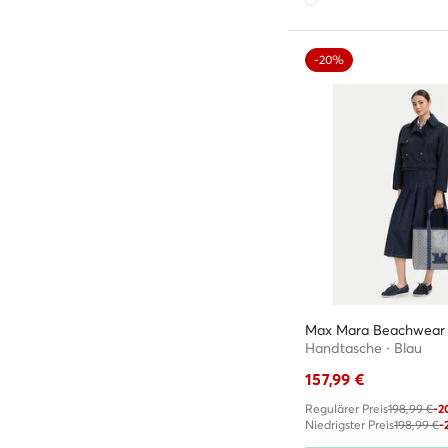
-20%
Max Mara Beachwear
Handtasche · Blau
157,99
€
Regulärer Preis
198,99 €
-
Niedrigster Preis
198,99 €
-