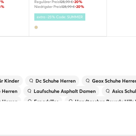
4%
Regulärer Preis
128,99 €
-20%
6%
Niedrigster Preis
128,99 €
-20%
extra -25% Code: SUMMER
r Kinder
Dc Schuhe Herren
Geox Schuhe Herre
e Herren
Laufschuhe Asphalt Damen
Asics Schu
 Herren
Espadrilles
Handtaschen Beverly Hills
X
Laufschuhe Trail Damen
Birkenstock Damen
Tommy Hilfiger Schuhe Herren
Pantoletten für 
 Damen
Primigi Schuhe für Kinder