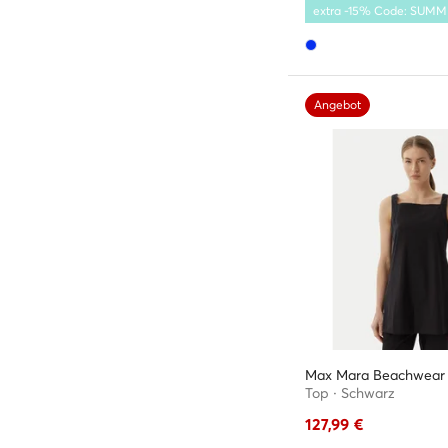
extra -15% Code: SUM
Angebot
Max Mara Beachwear
Top · Schwarz
127,99
€