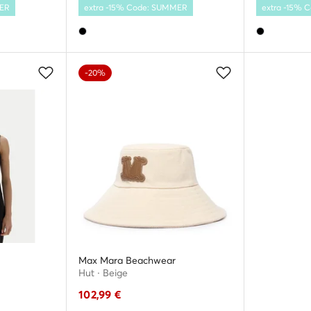
MER
extra -15% Code: SUMMER
extra -15%
-20%
Max Mara Beachwear
Hut · Beige
102,99
€