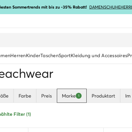
ßesten Sommertrends mit bis zu -35% Rabatt!
DAMENSCHUHE
HERR
amen
Herren
Kinder
Taschen
Sport
Kleidung und Accessoires
P
eachwear
röße
Farbe
Preis
Marke
Produktart
Im 
1
hlte Filter (1)