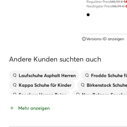
Regulärer Preis
148,99 €
-1
Niedrigster Preis
136,99 €
-
Versions-ID anzeigen
Andere Kunden suchten auch
Laufschuhe Asphalt Herren
Froddo Schuhe fü
Kappa Schuhe für Kinder
Birkenstock Schuh
Sneakers Herren Beige
New Balance Sneaker
Pantoletten für Mädchen
Handtaschen MEX
Mehr anzeigen
Kappa Sneaker Damen
Geox Kinderschuhe
Sandaletten Mit Keilabsatz
Reebok Classic