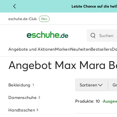
Letzte Chance auf die hei
eschuhe.de-Club
Neu
Angebote und Aktionen
Marken
Neuheiten
Bestsellers
D
Angebot Max Mara B
Bekleidung
Sortieren
G
1
Damenschuhe
2
Produkte: 10
Ausgewä
Handtaschen
5