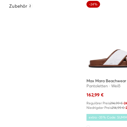
-24%
Zubehör
2
Max Mara Beachwear
Pantoletten · Weiß
162,99
€
Regulärer Preis
214,99 €
-2
Niedrigster Preis
214,99 €
-
extra -35% Code: SUM