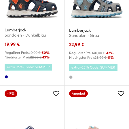
Lumberjack
Lumberjack
Sandalen · Dunkelblau
Sandalen · Grau
19,99
€
22,99
€
Regulärer Preis
40,00 €
-50%
Regulärer Preis
40,00 €
-42%
Niedrigster Preis
22,99 €
-13%
Niedrigster Preis
25,99 €
-11%
extra -15% Code: SUMMER
extra -25% Code: SUMMER
-17%
Angebot