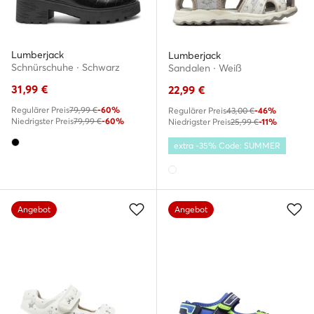
Lumberjack
Lumberjack
Schnürschuhe · Schwarz
Sandalen · Weiß
31,99
€
22,99
€
Regulärer Preis
79,99 €
-60%
Regulärer Preis
43,00 €
-46%
Niedrigster Preis
79,99 €
-60%
Niedrigster Preis
25,99 €
-11%
extra -35% Code: SUMMER
Angebot
Angebot