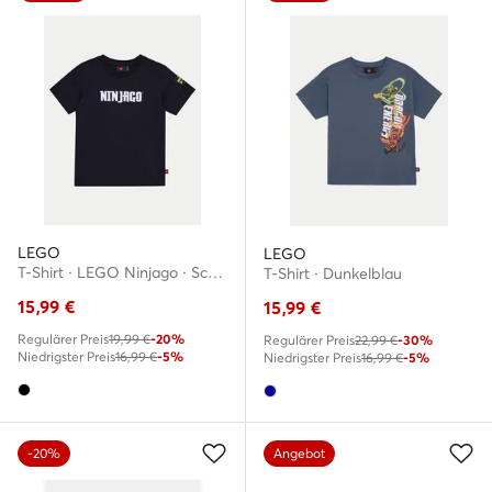
LEGO
LEGO
T-Shirt · LEGO Ninjago · Schwarz
T-Shirt · Dunkelblau
15,99
€
15,99
€
Regulärer Preis
19,99 €
-20%
Regulärer Preis
22,99 €
-30%
Niedrigster Preis
16,99 €
-5%
Niedrigster Preis
16,99 €
-5%
-20%
Angebot