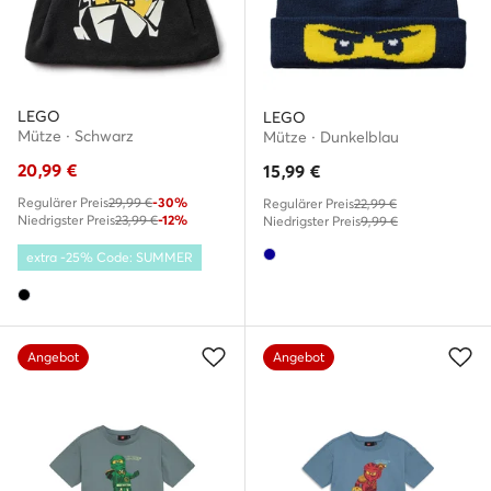
LEGO
LEGO
Mütze · Schwarz
Mütze · Dunkelblau
20,99
€
15,99
€
Regulärer Preis
29,99 €
-30%
Regulärer Preis
22,99 €
Niedrigster Preis
23,99 €
-12%
Niedrigster Preis
9,99 €
extra -25% Code: SUMMER
Angebot
Angebot