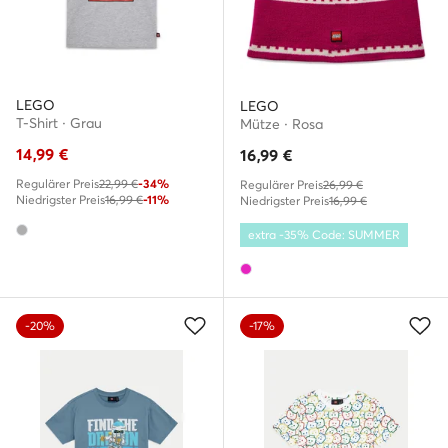
LEGO
LEGO
T-Shirt · Grau
Mütze · Rosa
14,99
€
16,99
€
Regulärer Preis
22,99 €
-34%
Regulärer Preis
26,99 €
Niedrigster Preis
16,99 €
-11%
Niedrigster Preis
16,99 €
extra -35% Code: SUMMER
-20%
-17%