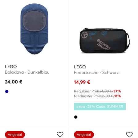
LEGO
LEGO
Balaklava · Dunkelblau
Federtasche · Schwarz
24,00
€
14,99
€
Regulärer Preis
24,00 €
-37%
Niedrigster Preis
16,99 €
-11%
extra -25% Code: SUMMER
Angebot
Angebot