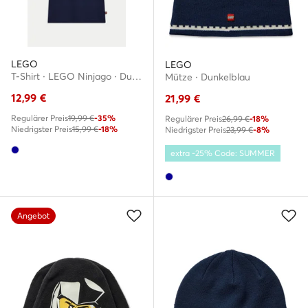
LEGO
LEGO
T-Shirt · LEGO Ninjago · Dunkelblau
Mütze · Dunkelblau
12,99
€
21,99
€
Regulärer Preis
19,99 €
-35%
Regulärer Preis
26,99 €
-18%
Niedrigster Preis
15,99 €
-18%
Niedrigster Preis
23,99 €
-8%
extra -25% Code: SUMMER
Angebot