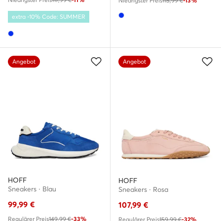
Niedrigster Preis
115,99 €
-13%
extra -10% Code: SUMMER
Angebot
Angebot
HOFF
HOFF
Sneakers · Blau
Sneakers · Rosa
99,99
€
107,99
€
Regulärer Preis
149,99 €
-33%
Regulärer Preis
159,99 €
-32%