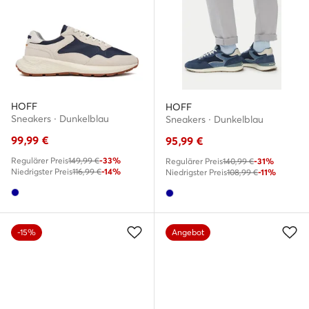
HOFF
HOFF
Sneakers · Dunkelblau
Sneakers · Dunkelblau
99,99
€
95,99
€
Regulärer Preis
149,99 €
-33%
Regulärer Preis
140,99 €
-31%
Niedrigster Preis
116,99 €
-14%
Niedrigster Preis
108,99 €
-11%
-15%
Angebot