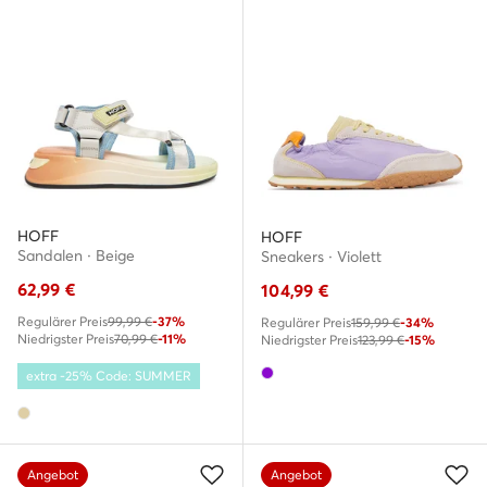
HOFF
HOFF
Sandalen · Beige
Sneakers · Violett
62,99
€
104,99
€
Regulärer Preis
99,99 €
-37%
Regulärer Preis
159,99 €
-34%
Niedrigster Preis
70,99 €
-11%
Niedrigster Preis
123,99 €
-15%
extra -25% Code: SUMMER
Angebot
Angebot