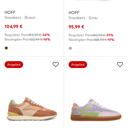
HOFF
HOFF
Sneakers · Braun
Sneakers · Grau
104,99
€
95,99
€
Regulärer Preis
159,99 €
-34%
Regulärer Preis
140,99 €
-31%
Niedrigster Preis
122,99 €
-14%
Niedrigster Preis
108,99 €
-11%
Angebot
Angebot