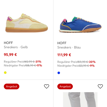
HOFF
HOFF
Sneakers · Gelb
Sneakers · Blau
95,99
€
111,99
€
Regulärer Preis
140,99 €
-31%
Regulärer Preis
159,99 €
-30%
Niedrigster Preis
108,99 €
-11%
Niedrigster Preis
123,99 €
-9%
Angebot
Angebot