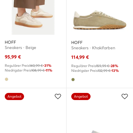
HOFF
HOFF
Sneakers · Beige
Sneakers · Khakifarben
95,99
€
114,99
€
Regulärer Preis
140,99 €
-31%
Regulärer Preis
159,99 €
-28%
Niedrigster Preis
108,99 €
-11%
Niedrigster Preis
132,99 €
-13%
Angebot
Angebot