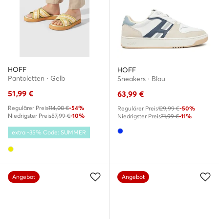
HOFF
HOFF
Pantoletten · Gelb
Sneakers · Blau
51,99
€
63,99
€
Regulärer Preis
114,00 €
-54%
Regulärer Preis
129,99 €
-50%
Niedrigster Preis
57,99 €
-10%
Niedrigster Preis
71,99 €
-11%
extra -35% Code: SUMMER
Angebot
Angebot