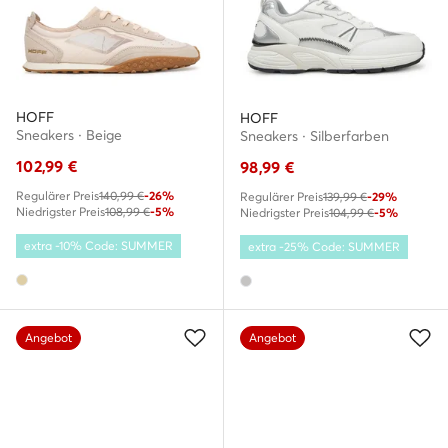
HOFF
HOFF
Sneakers · Beige
Sneakers · Silberfarben
102,99
€
98,99
€
Regulärer Preis
140,99 €
-26%
Regulärer Preis
139,99 €
-29%
Niedrigster Preis
108,99 €
-5%
Niedrigster Preis
104,99 €
-5%
extra -10% Code: SUMMER
extra -25% Code: SUMMER
Angebot
Angebot