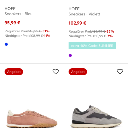
HOFF
HOFF
Sneakers · Blau
Sneakers · Violett
95,99
€
102,99
€
Regulärer Preis
140,99 €
-31%
Regulärer Preis
159,99 €
-35%
Niedrigster Preis
108,99 €
-11%
Niedrigster Preis
110,99 €
-7%
extra -10% Code: SUMMER
Angebot
Angebot