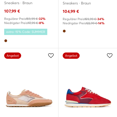
Sneakers · Braun
Sneakers · Braun
107,99
€
104,99
€
Regulärer Preis
159,99 €
-32%
Regulärer Preis
159,99 €
-34%
Niedrigster Preis
117,99 €
-8%
Niedrigster Preis
122,99 €
-14%
extra -15% Code: SUMMER
Angebot
Angebot