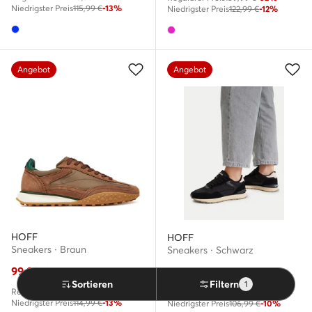
Niedrigster Preis
115,99 €
-13%
Niedrigster Preis
122,99 €
-12%
Angebot
Angebot
HOFF
HOFF
Sneakers · Braun
Sneakers · Schwarz
99,99
€
95,99
€
Sortieren
Filtern
1
Regulärer Preis
149,99 €
-33%
Regulärer Preis
140,99 €
-31%
Niedrigster Preis
114,99 €
-13%
Niedrigster Preis
106,99 €
-10%