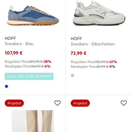
HOFF
HOFF
Sneakers · Blau
Sneakers · Silberfarben
107,99
€
73,99
€
Regulärer Preis
149,99 €
-28%
Regulärer Preis
139,99 €
-47%
Niedrigster Preis
114,99 €
-6%
Niedrigster Preis
81,99 €
-9%
extra -10% Code: SUMMER
Angebot
Angebot