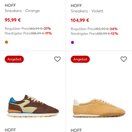
HOFF
HOFF
Sneakers · Orange
Sneakers · Violett
95,99
€
104,99
€
Regulärer Preis
140,99 €
-31%
Regulärer Preis
159,99 €
-34%
Niedrigster Preis
108,99 €
-11%
Niedrigster Preis
120,99 €
-13%
Angebot
Angebot
HOFF
HOFF