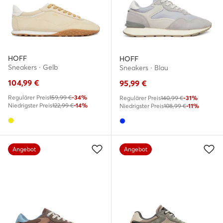
HOFF
HOFF
Sneakers · Gelb
Sneakers · Blau
104,99
€
95,99
€
Regulärer Preis
159,99 €
-34%
Regulärer Preis
140,99 €
-31%
Niedrigster Preis
122,99 €
-14%
Niedrigster Preis
108,99 €
-11%
Angebot
Angebot