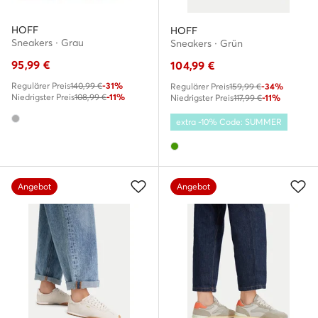
HOFF
HOFF
Sneakers · Grau
Sneakers · Grün
95,99
€
104,99
€
Regulärer Preis
140,99 €
-31%
Regulärer Preis
159,99 €
-34%
Niedrigster Preis
108,99 €
-11%
Niedrigster Preis
117,99 €
-11%
extra -10% Code: SUMMER
Angebot
Angebot