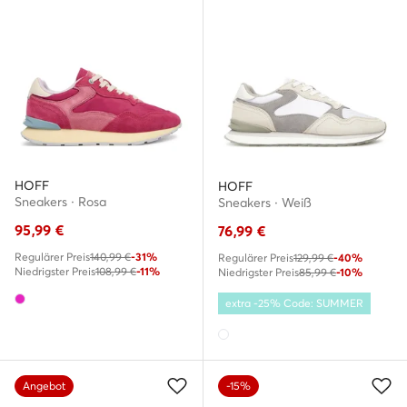
HOFF
HOFF
Sneakers · Rosa
Sneakers · Weiß
95,99
€
76,99
€
Regulärer Preis
140,99 €
-31%
Regulärer Preis
129,99 €
-40%
Niedrigster Preis
108,99 €
-11%
Niedrigster Preis
85,99 €
-10%
extra -25% Code: SUMMER
Angebot
-15%