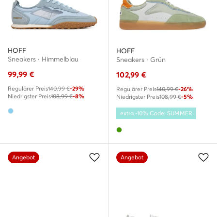
HOFF
HOFF
Sneakers · Himmelblau
Sneakers · Grün
99,99
€
102,99
€
Regulärer Preis
140,99 €
-29%
Regulärer Preis
140,99 €
-26%
Niedrigster Preis
108,99 €
-8%
Niedrigster Preis
108,99 €
-5%
extra -10% Code: SUMMER
Angebot
Angebot