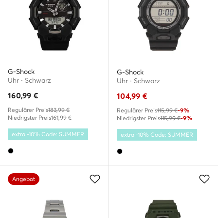
G-Shock
G-Shock
Uhr · Schwarz
Uhr · Schwarz
160,99
€
104,99
€
Regulärer Preis
183,99 €
Regulärer Preis
115,99 €
-9%
Niedrigster Preis
161,99 €
Niedrigster Preis
115,99 €
-9%
extra -10% Code: SUMMER
extra -10% Code: SUMMER
Angebot