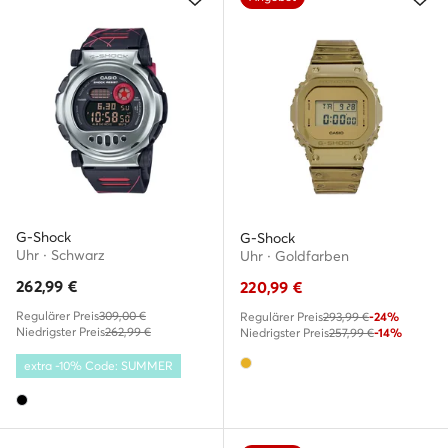
G-Shock
G-Shock
Uhr · Schwarz
Uhr · Goldfarben
262,99
€
220,99
€
Regulärer Preis
309,00 €
Regulärer Preis
293,99 €
-24%
Niedrigster Preis
262,99 €
Niedrigster Preis
257,99 €
-14%
extra -10% Code: SUMMER