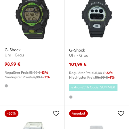
G-Shock
G-Shock
Uhr · Grau
Uhr · Grau
98,99
€
101,99
€
Regulärer Preis
113,99 €
-13%
Regulärer Preis
131,00 €
-22%
Niedrigster Preis
102,99 €
-3%
Niedrigster Preis
106,99 €
-4%
extra -25% Code: SUMMER
-20%
Angebot