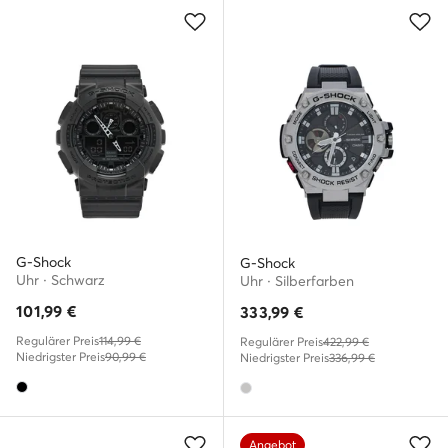
G-Shock
G-Shock
Uhr · Schwarz
Uhr · Silberfarben
101,99
€
333,99
€
Regulärer Preis
114,99 €
Regulärer Preis
422,99 €
Niedrigster Preis
90,99 €
Niedrigster Preis
336,99 €
Angebot