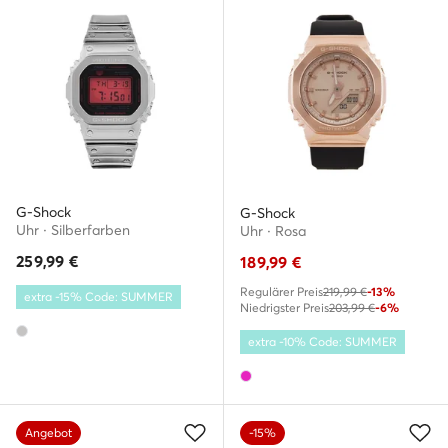
G-Shock
G-Shock
Uhr · Silberfarben
Uhr · Rosa
259,99
€
189,99
€
Regulärer Preis
219,99 €
-13%
extra -15% Code: SUMMER
Niedrigster Preis
203,99 €
-6%
extra -10% Code: SUMMER
Angebot
-15%