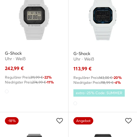
G-Shock
G-Shock
Uhr · Weiß
Uhr · Weiß
242,99
€
113,99
€
Regulärer Preis
311,99 €
-22%
Regulärer Preis
143,00 €
-20%
Niedrigster Preis
274,99 €
-11%
Niedrigster Preis
118,99 €
-4%
extra -25% Code: SUMMER
-18%
Angebot