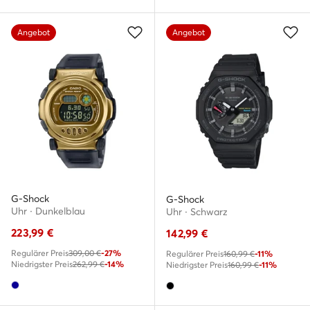
Angebot
Angebot
G-Shock
G-Shock
Uhr · Dunkelblau
Uhr · Schwarz
223,99
€
142,99
€
Regulärer Preis
309,00 €
-27%
Regulärer Preis
160,99 €
-11%
Niedrigster Preis
262,99 €
-14%
Niedrigster Preis
160,99 €
-11%