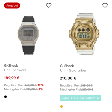
Angebot
G-Shock
G-Shock
Uhr · Schwarz
Uhr · Goldfarben
189,99
€
210,00
€
Regulärer Preis
262,00 €
-27%
Regulärer Preis
285,00 €
Niedrigster Preis
210,00 €
-9%
Niedrigster Preis
210,00 €
extra -15% Code: SUMMER