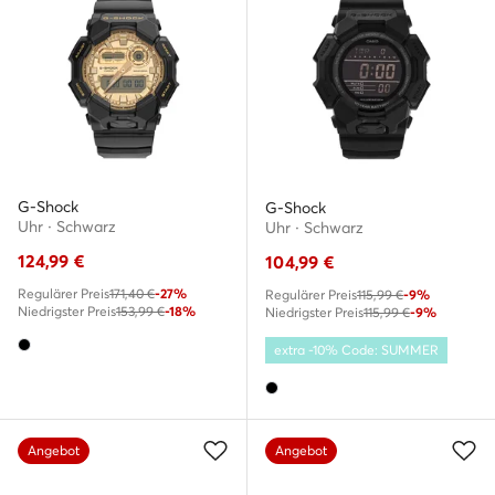
G-Shock
G-Shock
Uhr · Schwarz
Uhr · Schwarz
124,99
€
104,99
€
Regulärer Preis
171,40 €
-27%
Regulärer Preis
115,99 €
-9%
Niedrigster Preis
153,99 €
-18%
Niedrigster Preis
115,99 €
-9%
extra -10% Code: SUMMER
Angebot
Angebot