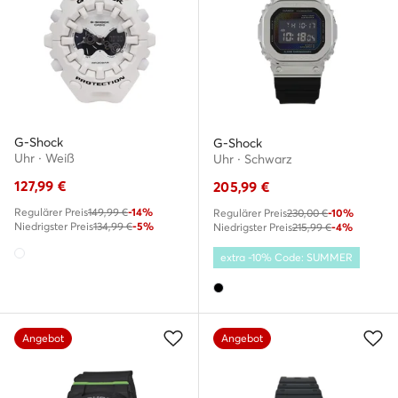
G-Shock
G-Shock
Uhr · Weiß
Uhr · Schwarz
127,99
€
205,99
€
Regulärer Preis
149,99 €
-14%
Regulärer Preis
230,00 €
-10%
Niedrigster Preis
134,99 €
-5%
Niedrigster Preis
215,99 €
-4%
extra -10% Code: SUMMER
Angebot
Angebot