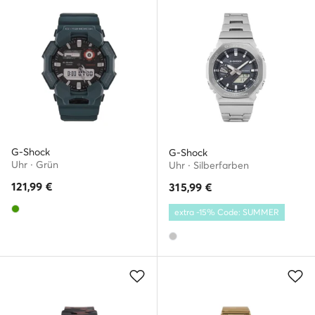
G-Shock
G-Shock
Uhr · Grün
Uhr · Silberfarben
121,99
€
315,99
€
extra -15% Code: SUMMER