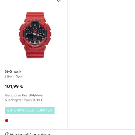
G-Shock
Uhr · Rot
101,99
€
Regulärer Preis
114,99 €
Niedrigster Preis
81,99 €
extra -10% Code: SUMMER
Versions-ID anzeigen