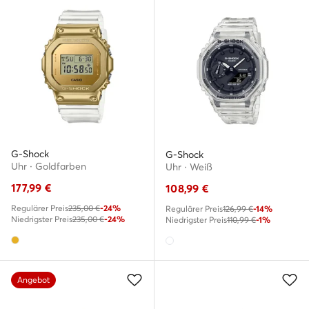
G-Shock
G-Shock
Uhr · Goldfarben
Uhr · Weiß
177,99
€
108,99
€
Regulärer Preis
235,00 €
-24%
Regulärer Preis
126,99 €
-14%
Niedrigster Preis
235,00 €
-24%
Niedrigster Preis
110,99 €
-1%
Angebot