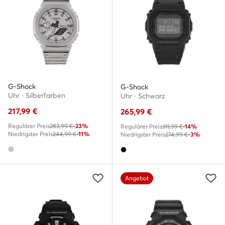
G-Shock
G-Shock
Uhr · Silberfarben
Uhr · Schwarz
217,99
€
265,99
€
Regulärer Preis
283,99 €
-23%
Regulärer Preis
311,99 €
-14%
Niedrigster Preis
244,99 €
-11%
Niedrigster Preis
274,99 €
-3%
Angebot