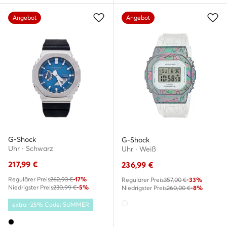
Angebot
Angebot
G-Shock
G-Shock
Uhr · Schwarz
Uhr · Weiß
217,99
€
236,99
€
Regulärer Preis
262,93 €
-17%
Regulärer Preis
357,00 €
-33%
Niedrigster Preis
230,99 €
-5%
Niedrigster Preis
260,00 €
-8%
extra -25% Code: SUMMER