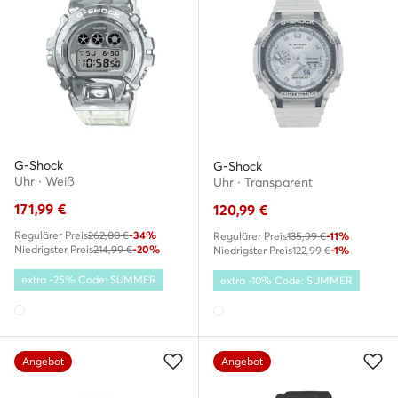
G-Shock
G-Shock
Uhr · Weiß
Uhr · Transparent
171,99
€
120,99
€
Regulärer Preis
262,00 €
-34%
Regulärer Preis
135,99 €
-11%
Niedrigster Preis
214,99 €
-20%
Niedrigster Preis
122,99 €
-1%
extra -25% Code: SUMMER
extra -10% Code: SUMMER
Angebot
Angebot