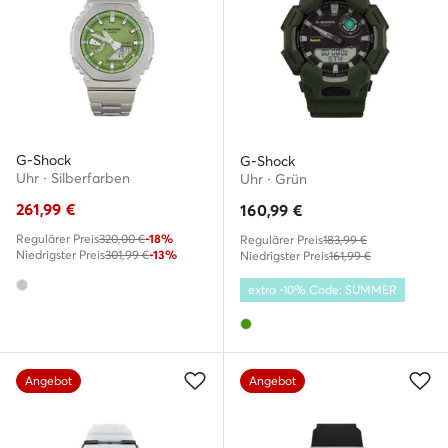
G-Shock
G-Shock
Uhr · Silberfarben
Uhr · Grün
261,99
€
160,99
€
Regulärer Preis
320,00 €
-18%
Regulärer Preis
183,99 €
Niedrigster Preis
301,99 €
-13%
Niedrigster Preis
161,99 €
extra -10% Code: SUMMER
Angebot
Angebot