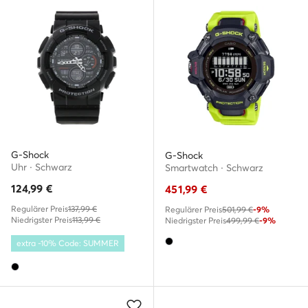
G-Shock
G-Shock
Uhr · Schwarz
Smartwatch · Schwarz
124,99
€
451,99
€
Regulärer Preis
137,99 €
Regulärer Preis
501,99 €
-9%
Niedrigster Preis
113,99 €
Niedrigster Preis
499,99 €
-9%
extra -10% Code: SUMMER