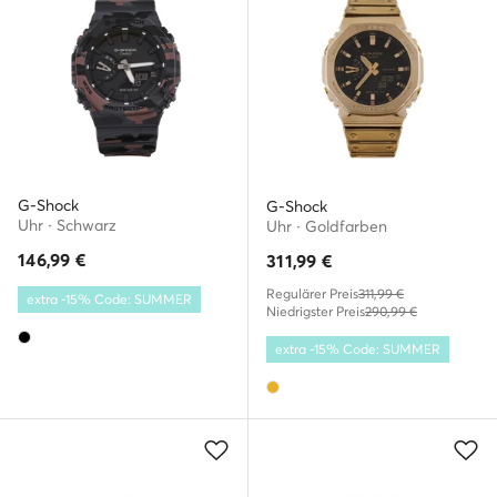
G-Shock
G-Shock
Uhr · Schwarz
Uhr · Goldfarben
146,99
€
311,99
€
Regulärer Preis
311,99 €
extra -15% Code: SUMMER
Niedrigster Preis
290,99 €
extra -15% Code: SUMMER