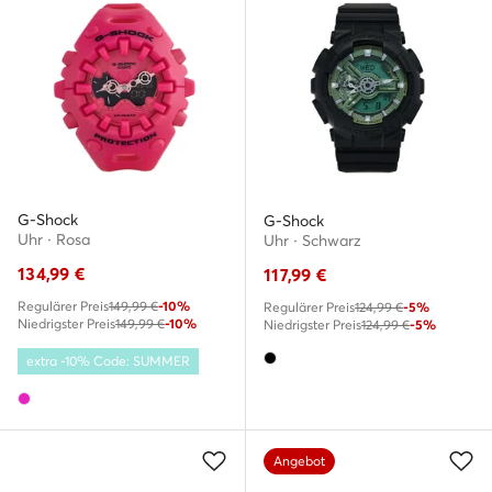
G-Shock
G-Shock
Uhr · Rosa
Uhr · Schwarz
134,99
€
117,99
€
Regulärer Preis
149,99 €
-10%
Regulärer Preis
124,99 €
-5%
Niedrigster Preis
149,99 €
-10%
Niedrigster Preis
124,99 €
-5%
extra -10% Code: SUMMER
Angebot