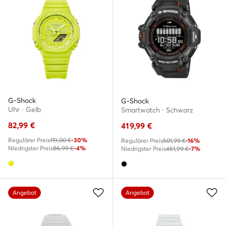
G-Shock
G-Shock
Uhr · Gelb
Smartwatch · Schwarz
82,99
€
419,99
€
Regulärer Preis
119,00 €
-30%
Regulärer Preis
501,99 €
-16%
Niedrigster Preis
86,99 €
-4%
Niedrigster Preis
451,99 €
-7%
Angebot
Angebot