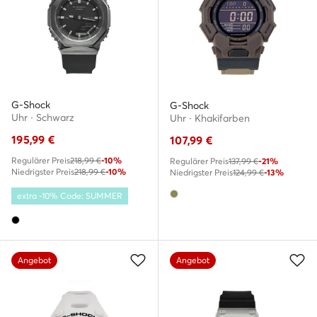
G-Shock
G-Shock
Uhr · Schwarz
Uhr · Khakifarben
195,99
€
107,99
€
Regulärer Preis
218,99 €
-10%
Regulärer Preis
137,99 €
-21%
Niedrigster Preis
218,99 €
-10%
Niedrigster Preis
124,99 €
-13%
extra -10% Code: SUMMER
Angebot
Angebot