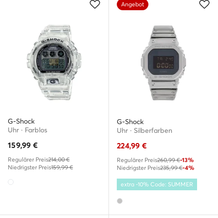
Angebot
G-Shock
G-Shock
Uhr · Farblos
Uhr · Silberfarben
159,99
€
224,99
€
Regulärer Preis
214,00 €
Regulärer Preis
260,99 €
-13%
Niedrigster Preis
159,99 €
Niedrigster Preis
235,99 €
-4%
extra -10% Code: SUMMER