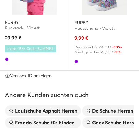
FURBY
FURBY
Rucksack · Violett
Hausschuhe · Violett
29,99
€
9,99
€
Regulärer Preis
14,99 €
-33%
extra -15% Code: SUMMER
Niedrigster Preis
10,99 €
-9%
Versions-ID anzeigen
Andere Kunden suchten auch
Laufschuhe Asphalt Herren
Dc Schuhe Herren
Froddo Schuhe für Kinder
Geox Schuhe Herren