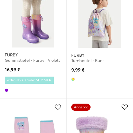
FURBY
FURBY
Gummistiefel · Furby · Violett
Turnbeutel · Bunt
16,99
€
9,99
€
extra -15% Code: SUMMER
Angebot