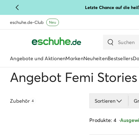
Letzte Chance auf die hei
eschuhe.de-Club
Neu
Angebote und Aktionen
Marken
Neuheiten
Bestsellers
D
Angebot Femi Stories
Zubehör
Sortieren
G
4
Produkte: 4
Ausgewäh