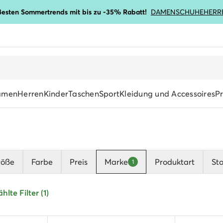
ßesten Sommertrends mit bis zu -35% Rabatt!
DAMENSCHUHE
HERR
amen
Herren
Kinder
Taschen
Sport
Kleidung und Accessoires
P
röße
Farbe
Preis
Marke
Produktart
Sto
1
lte Filter (1)