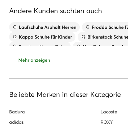
Andere Kunden suchten auch
Laufschuhe Asphalt Herren
Froddo Schuhe fü
Kappa Schuhe für Kinder
Birkenstock Schuh
Sneakers Herren Beige
New Balance Sneaker
Pantoletten für Mädchen
Handtaschen MEX
Mehr anzeigen
Kappa Sneaker Damen
Geox Kinderschuhe
Sandaletten Mit Keilabsatz
Reebok Classic
Beliebte Marken in dieser Kategorie
Badura
Lacoste
adidas
ROXY