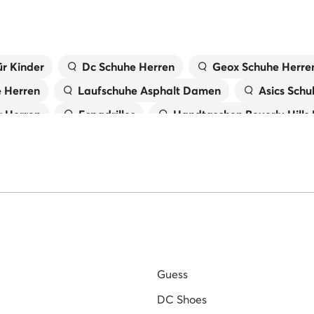
r Kinder
Dc Schuhe Herren
Geox Schuhe Herre
e Herren
Laufschuhe Asphalt Damen
Asics Schu
 Herren
Espadrilles
Handtaschen Beverly Hills
X
Laufschuhe Trail Damen
Birkenstock Damen
Tommy Hilfiger Schuhe Herren
Pantoletten für 
 Damen
Primigi Schuhe für Kinder
Guess
DC Shoes