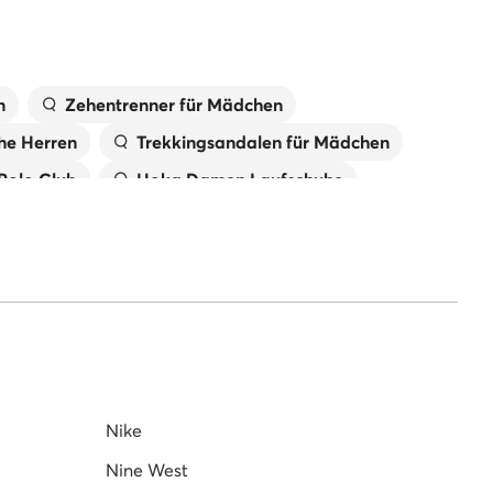
n
Zehentrenner für Mädchen
he Herren
Trekkingsandalen für Mädchen
 Polo Club
Hoka Damen Laufschuhe
New Balance Damen
Jungen
Reebok Sneaker Herren
Nike
Nine West