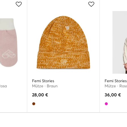
Femi Stories
Femi Stories
Rosa
Mütze · Braun
Mütze · Ros
28,00
€
36,00
€