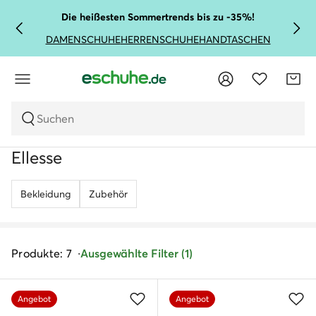
Die heißesten Sommertrends bis zu -35%!
DAMENSCHUHE
HERRENSCHUHE
HANDTASCHEN
Suchen
Ellesse
Bekleidung
Zubehör
Produkte: 7
Ausgewählte Filter (1)
Angebot
Angebot