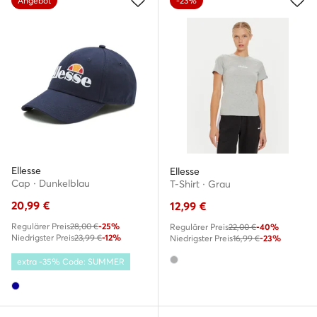
Angebot
-23%
Ellesse
Ellesse
Cap · Dunkelblau
T-Shirt · Grau
20,99
€
12,99
€
Regulärer Preis
28,00 €
-25%
Regulärer Preis
22,00 €
-40%
Niedrigster Preis
23,99 €
-12%
Niedrigster Preis
16,99 €
-23%
extra -35% Code: SUMMER