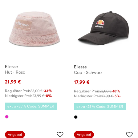
Ellesse
Ellesse
Hut · Rosa
Cap · Schwarz
21,99
€
17,99
€
Regulärer Preis
33,00 €
-33%
Regulärer Preis
22,00 €
-18%
Niedrigster Preis
23,99 €
-8%
Niedrigster Preis
18,99 €
-5%
extra -35% Code: SUMMER
extra -25% Code: SUMMER
Angebot
Angebot