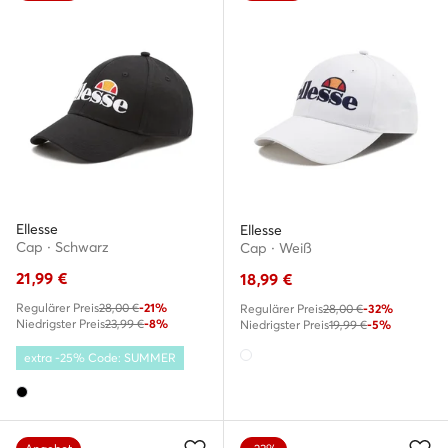
Ellesse
Ellesse
Cap · Schwarz
Cap · Weiß
21,99
€
18,99
€
Regulärer Preis
28,00 €
-21%
Regulärer Preis
28,00 €
-32%
Niedrigster Preis
23,99 €
-8%
Niedrigster Preis
19,99 €
-5%
extra -25% Code: SUMMER