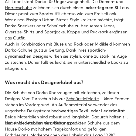
Als Label steht Dorko für Ungezwungenheit. Die Damen- und
Herrenschuhe
zeichnen sich durch einen
locker-legeren Stil
aus.
Dieser passt zum Sportoutfit ebenso wie zum Freizeitlook.
Wer einen lässigen Urban-Street-Style kreieren möchte, trägt
Dorko Sneakers oder Schnürschuhe zu bequemen Jeans,
Oversize-Shirts und Sportjacke. Kappe und
Rucksack
ergänzen
das Outfit.
Auch in Kombination mit Bluse und Rock oder Midikleid kommen
Dorko-Schuhe gut zur Geltung. Dank ihres
sportlich-
dynamischen Designs
wirken sie stylish, ohne zu stark ins Auge
zu stechen. Daher fällt es leicht, sie in unterschiedliche Looks zu
integrieren.
Was macht das Designerlabel aus?
Die Schuhe von Dorko überzeugen mit einfachen, zeitlosen
Designs. Vom Turnschuh bis zur
Schnürstiefelette
– klare Formen
stehen im Vordergrund. Als Außenmaterial verwendet das
ungarische Designteam
hochwertiges Textil oder Lederimitat
.
Beide Materialien sind robust und langlebig. Dadurch halten sie
den Anforderungen des Alltags stand.
Neben der stabilen Verarbeitung punkten Schuhe aus dem
Hause Dorko mit hohem Tragekonfort und gefälligen
Farbdesigns. Markenzeichen des Labels:
das Logo "DRK".