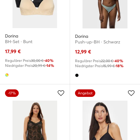
Dorina
Dorina
BH-Set · Bunt
Push-up-BH · Schwarz
17,99
€
12,99
€
Regulärer Preis
30,00 €
-40%
Regulärer Preis
22,00 €
-40%
Niedrigster Preis
20,99 €
-14%
Niedrigster Preis
15,99 €
-18%
-17%
Angebot