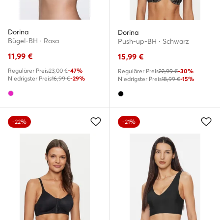
Dorina
Dorina
Bügel-BH · Rosa
Push-up-BH · Schwarz
11,99
€
15,99
€
Regulärer Preis
23,00 €
-47%
Regulärer Preis
22,99 €
-30%
Niedrigster Preis
16,99 €
-29%
Niedrigster Preis
18,99 €
-15%
-22%
-21%