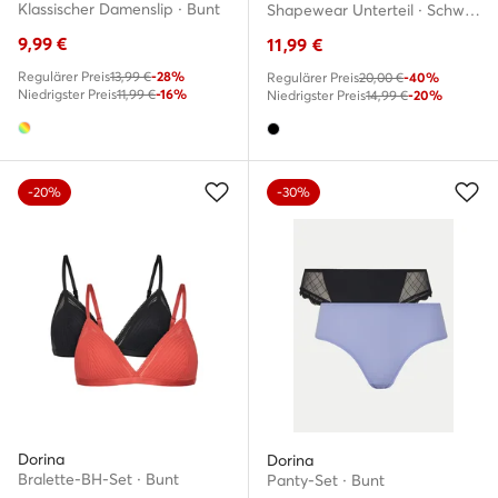
Klassischer Damenslip · Bunt
Shapewear Unterteil · Schwarz
9,99
€
11,99
€
Regulärer Preis
13,99 €
-28%
Regulärer Preis
20,00 €
-40%
Niedrigster Preis
11,99 €
-16%
Niedrigster Preis
14,99 €
-20%
-20%
-30%
Dorina
Dorina
Bralette-BH-Set · Bunt
Panty-Set · Bunt