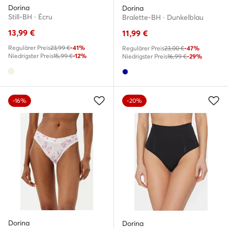
Dorina
Dorina
Still-BH · Écru
Bralette-BH · Dunkelblau
13,99
€
11,99
€
Regulärer Preis
23,99 €
-41%
Regulärer Preis
23,00 €
-47%
Niedrigster Preis
15,99 €
-12%
Niedrigster Preis
16,99 €
-29%
-16%
-20%
Dorina
Dorina