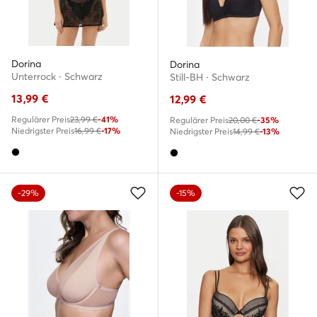
Dorina
Dorina
Unterrock · Schwarz
Still-BH · Schwarz
13,99
€
12,99
€
Regulärer Preis
23,99 €
-41%
Regulärer Preis
20,00 €
-35%
Niedrigster Preis
16,99 €
-17%
Niedrigster Preis
14,99 €
-13%
-29%
-15%