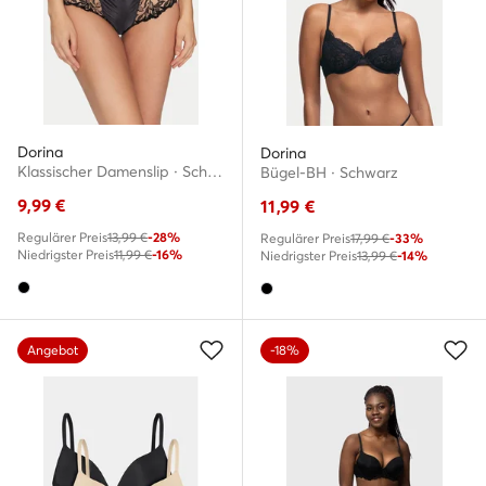
Dorina
Dorina
Klassischer Damenslip · Schwarz
Bügel-BH · Schwarz
9,99
€
11,99
€
Regulärer Preis
13,99 €
-28%
Regulärer Preis
17,99 €
-33%
Niedrigster Preis
11,99 €
-16%
Niedrigster Preis
13,99 €
-14%
Angebot
-18%