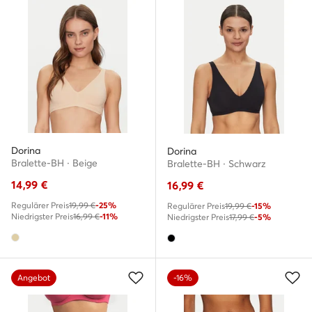
Dorina
Dorina
Bralette-BH · Beige
Bralette-BH · Schwarz
14,99
€
16,99
€
Regulärer Preis
19,99 €
-25%
Regulärer Preis
19,99 €
-15%
Niedrigster Preis
16,99 €
-11%
Niedrigster Preis
17,99 €
-5%
Angebot
-16%