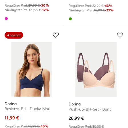
Regulärer Preis
29,99 €
-30%
Regulärer Preis
22,99 €
-43%
Niedrigster Preis
23,99 €
-12%
Niedrigster Preis
16,99 €
-23%
Angebot
Dorina
Dorina
Bralette-BH · Dunkelblau
Push-up-BH-Set · Bunt
11,99
€
26,99
€
Regulärer Preis
19,99 €
-40%
Regulärer Preis
30,00 €