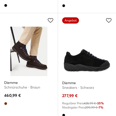
Angebot
Diemme
Diemme
Schnürschuhe · Braun
Sneakers · Schwarz
460,99
€
277,99
€
Regulärer Preis
428,99 €
-35%
Niedrigster Preis
299,99 €
-7%