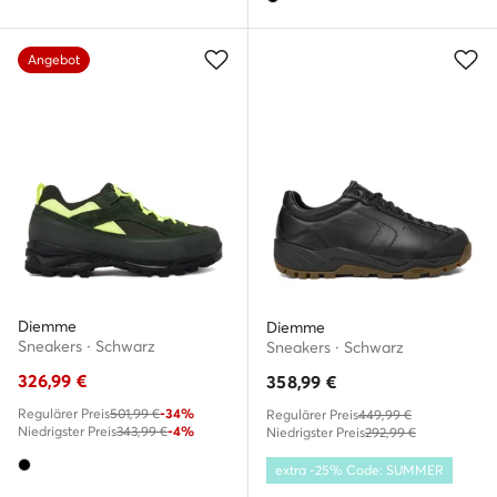
Angebot
Diemme
Diemme
Sneakers · Schwarz
Sneakers · Schwarz
326,99
€
358,99
€
Regulärer Preis
501,99 €
-34%
Regulärer Preis
449,99 €
Niedrigster Preis
343,99 €
-4%
Niedrigster Preis
292,99 €
extra -25% Code: SUMMER