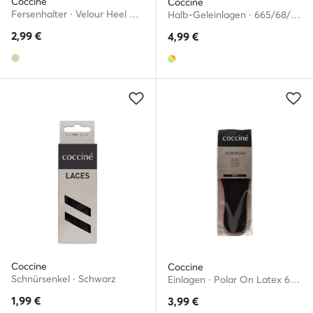
Coccine
Coccine
Fersenhalter · Velour Heel Protector 665/90/05AZ
Halb-Geleinlagen · 665/68/2ABCF
2,99
€
4,99
€
Coccine
Coccine
Schnürsenkel · Schwarz
Einlagen · Polar On Latex 665/18/AZ
1,99
€
3,99
€