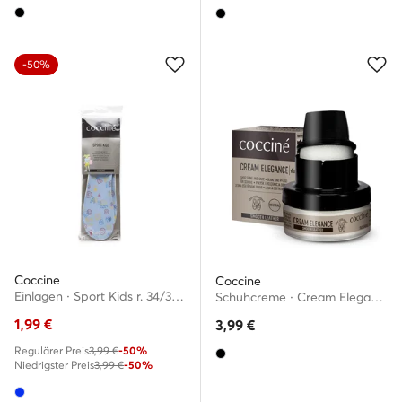
-50%
Coccine
Coccine
Einlagen · Sport Kids r. 34/35 665/75/24-35/AZ
Schuhcreme · Cream Elegance 55/26/50/02/A/V7
1,99
€
3,99
€
Regulärer Preis
3,99 €
-50%
Niedrigster Preis
3,99 €
-50%