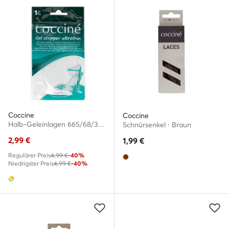
Coccine
Coccine
Halb-Geleinlagen 665/68/3ABF Bunt
Schnürsenkel · Braun
2,99
€
1,99
€
Regulärer Preis
4,99 €
-40%
Niedrigster Preis
4,99 €
-40%