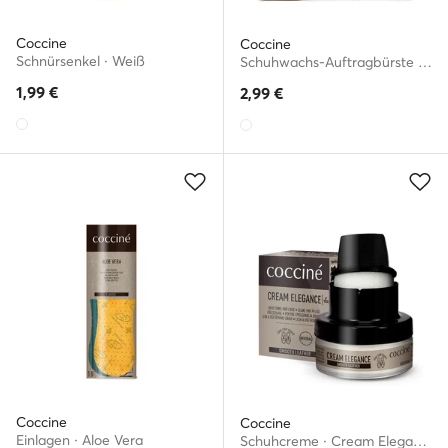
Coccine
Coccine
Schnürsenkel · Weiß
Schuhwachs-Auftragbürste · Shoe Brush For Wax Application 621/11AZ
1,99
€
2,99
€
Coccine
Coccine
Einlagen · Aloe Vera
Schuhcreme · Cream Elegance 55/26/50/14/A/V7