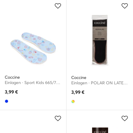
Coccine
Coccine
Einlagen · Sport Kids 665/75 0193
Einlagen · POLAR ON LATEX WKŁADKA NR 37-38AZ
3,99
€
3,99
€