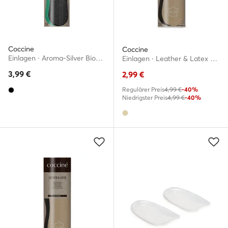
Coccine
Coccine
Einlagen · Aroma-Silver Bioactive
Einlagen · Leather & Latex 665/52/AZ r.35/36
3,99
€
2,99
€
Regulärer Preis
4,99 €
-40%
Niedrigster Preis
4,99 €
-40%