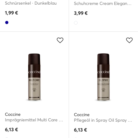
Schnürsenkel · Dunkelblau
Schuhcreme Cream Elegance 55/26/50/01/Z/V7
1,99
€
3,99
€
Coccine
Coccine
Imprägniemittel Multi Care 55/531/250/A/V2
Pflegeöl in Spray Oil Spray 55/55/250/A/V6
6,13
€
6,13
€