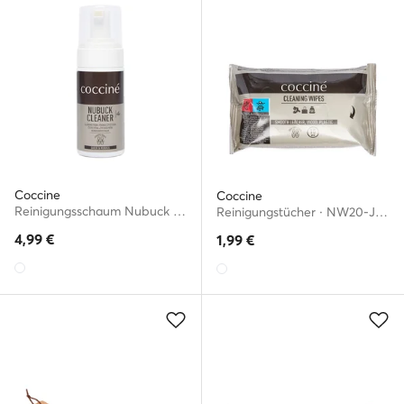
Coccine
Coccine
Reinigungsschaum Nubuck Cleaner Farblos
Reinigungstücher · NW20-J050-9001-J2RN
4,99
€
1,99
€