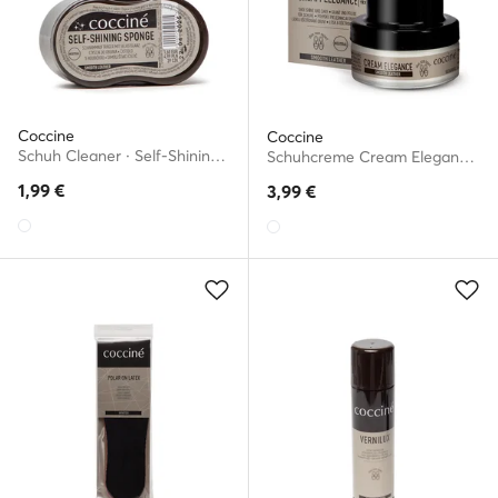
Coccine
Coccine
Schuh Cleaner · Self-Shining Sponge 55/03/02/01/A/v3
Schuhcreme Cream Elegance 55/26/50/01/A/A7
1,99
€
3,99
€