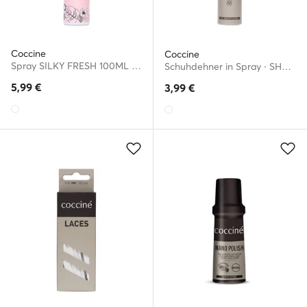
Coccine
Coccine
Spray SILKY FRESH 100ML V.AZ Farblos
Schuhdehner in Spray · SHOE STRETCHER FOAM 75 ml v.AZ
5,99
€
3,99
€