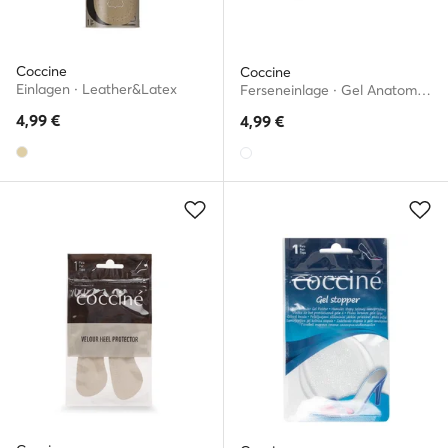
Coccine
Coccine
Einlagen · Leather&Latex
Ferseneinlage · Gel Anatomic- Heel Pad Gel 665/16/93A-F
4,99
€
4,99
€