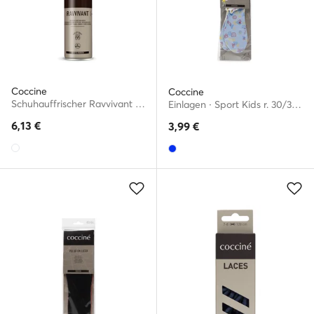
Coccine
Coccine
Schuhauffrischer Ravvivant 55/59/250/01/A/15v4
Einlagen · Sport Kids r. 30/31 665/75/24-35/AZ
6,13
€
3,99
€