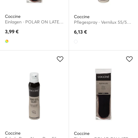
Coccine
Coccine
Einlagen · POLAR ON LATEX WKŁADKA NR 41-42AZ
Pflegespray · Vernilux 55/53/250/A/v10
3,99
€
6,13
€
Coccine
Coccine