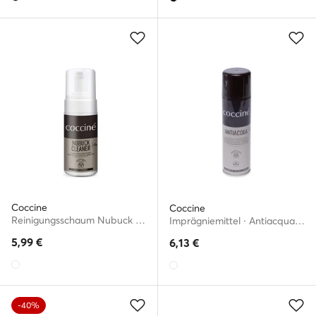
Coccine
Coccine
Reinigungsschaum Nubuck Cleaner 55/050/100/A/v1
Imprägniemittel · Antiacqua Spray 55/58/250A/67v1
5,99
€
6,13
€
-40%