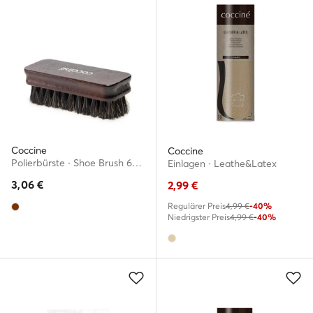
Coccine
Coccine
Polierbürste · Shoe Brush 621/3AZ
Einlagen · Leathe&Latex
3,06
€
2,99
€
Regulärer Preis
4,99 €
-40%
Niedrigster Preis
4,99 €
-40%