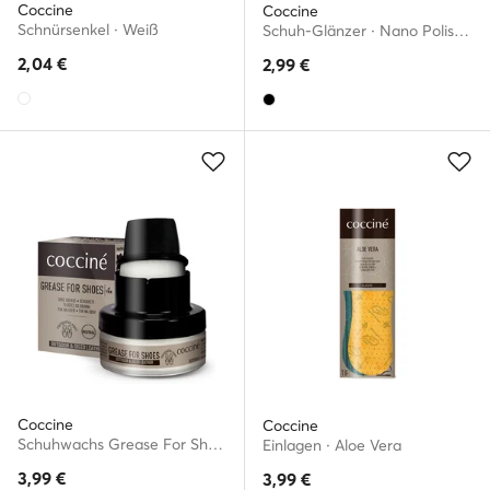
Coccine
Coccine
Schnürsenkel · Weiß
Schuh-Glänzer · Nano Polish 55/30/75/02/A/V4
2,04
€
2,99
€
Coccine
Coccine
Schuhwachs Grease For Shoes 55/29/50/01/A/v4
Einlagen · Aloe Vera
3,99
€
3,99
€