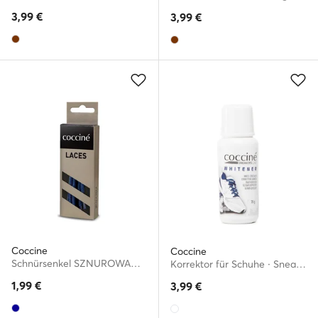
3,99
€
3,99
€
Coccine
Coccine
Schnürsenkel SZNUROWADŁA 75 cm F3 BAWEŁNIANE v.AZ Dunkelblau
Korrektor für Schuhe · Sneakers Whitener
1,99
€
3,99
€