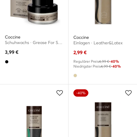
Coccine
Coccine
Schuhwachs · Grease For Shoes 55/29/50/02/A/v4
Einlagen · Leather&Latex
3,99
€
2,99
€
Regulärer Preis
4,99 €
-40%
Niedrigster Preis
4,99 €
-40%
-40%