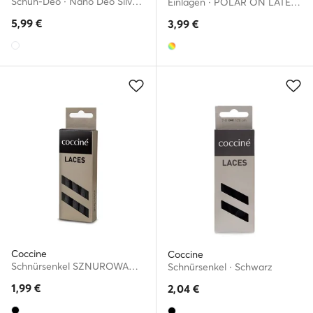
Schuh-Deo · Nano Deo Silver Spray 55/54/150/A/v8
Einlagen · POLAR ON LATEX WKŁADKA NR 35-36AZ
5,99
€
3,99
€
Coccine
Coccine
Schnürsenkel SZNUROWADŁA 75 cm F3 BAWEŁNIANE v.AZ Schwarz
Schnürsenkel · Schwarz
1,99
€
2,04
€