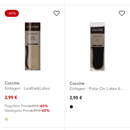
-40%
Coccine
Coccine
Einlagen · Leathe&Latex
Einlagen · Polar On Latex 665/15/19-35/99AZ
2,99
€
2,95
€
Regulärer Preis
4,99 €
-40%
Niedrigster Preis
4,99 €
-40%