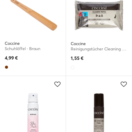
Coccine
Coccine
Schuhlöffel · Braun
Reinigungstücher Cleaning Wipes 55/001/15ABF
4,99
€
1,55
€