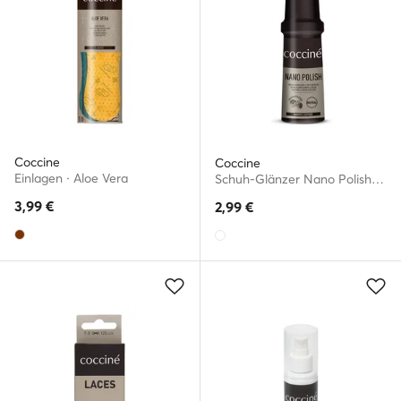
Coccine
Coccine
Einlagen · Aloe Vera
Schuh-Glänzer Nano Polish 55/30/75/01/A/V4
3,99
€
2,99
€