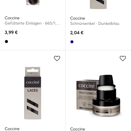
Coccine
Coccine
Gefütterte Einlagen · 665/18/AZ r.43/44
Schnürsenkel · Dunkelblau
3,99
€
2,04
€
Coccine
Coccine