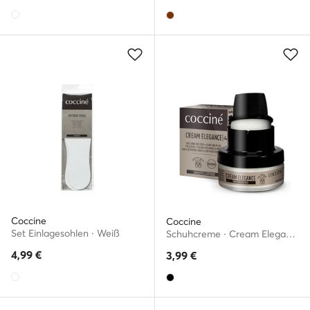
Coccine
Coccine
Set Einlagesohlen · Weiß
Schuhcreme · Cream Elegance 55/26/50/02/Z/V7
4,99
€
3,99
€