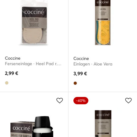
Coccine
Coccine
Ferseneinlage · Heel Pad r.M 665/94AZ
Einlagen · Aloe Vera
2,99
€
3,99
€
-40%