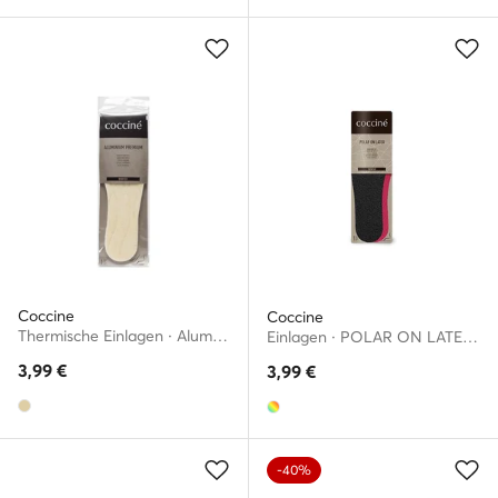
Coccine
Coccine
Thermische Einlagen · Aluminium Premium 665/43/AZ r.39/40
Einlagen · POLAR ON LATEX WKŁADKA NR 45-46AZ
3,99
€
3,99
€
-40%