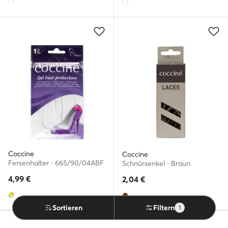
Coccine
Coccine
Fersenhalter · 665/90/04ABF
Schnürsenkel · Braun
4,99
€
2,04
€
Sortieren
Filtern
1