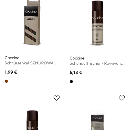
Coccine
Coccine
Schnürsenkel SZNUROWADŁA 90 cm F3 BAWEŁNIANE v.AZ Braun
Schuhauffrischer · Ravvivant 55/59/250/02/A/15v4
1,99
€
6,13
€