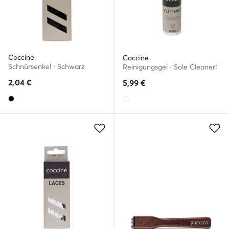
Coccine
Coccine
Schnürsenkel · Schwarz
Reinigungsgel · Sole Cleaner1
2,04
€
5,99
€