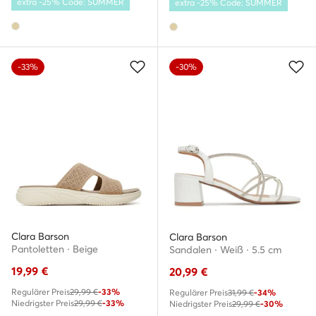
extra -25% Code: SUMMER
extra -25% Code: SUMMER
-33%
-30%
Clara Barson
Clara Barson
Pantoletten · Beige
Sandalen · Weiß · 5.5 cm
19,99
€
20,99
€
Regulärer Preis
29,99 €
-33%
Regulärer Preis
31,99 €
-34%
Niedrigster Preis
29,99 €
-33%
Niedrigster Preis
29,99 €
-30%