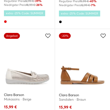
Regulärer Preis
22,99 €
-39%
Regulärer Preis
19,99 €
-40%
Niedrigster Preis
18,99 €
-26%
Niedrigster Preis
12,99 €
-7%
extra -25% Code: SUMMER
extra -25% Code: SUMMER
Angebot
-20%
Clara Barson
Clara Barson
Mokassins · Beige
Sandalen · Braun
15,99
€
15,99
€