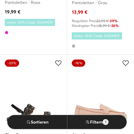
Pantoletten · Rosa
Pantoletten · Grau
19,99
€
13,99
€
Regulärer Preis
22,99 €
-39%
extra -25% Code: SUMMER
Niedrigster Preis
18,99 €
-26%
extra -25% Code: SUMMER
-20%
-16%
Sortieren
Filtern
1