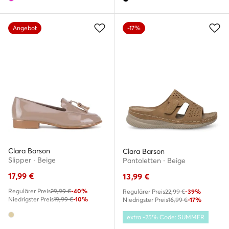
Angebot
-17%
Clara Barson
Clara Barson
Slipper · Beige
Pantoletten · Beige
17,99
€
13,99
€
Regulärer Preis
29,99 €
-40%
Regulärer Preis
22,99 €
-39%
Niedrigster Preis
19,99 €
-10%
Niedrigster Preis
16,99 €
-17%
extra -25% Code: SUMMER