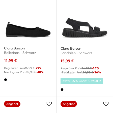
Clara Barson
Clara Barson
Ballerinas · Schwarz
Sandalen · Schwarz
11,99
€
15,99
€
Regulärer Preis
16,99 €
-29%
Regulärer Preis
24,99 €
-36%
Niedrigster Preis
19,99 €
-40%
Niedrigster Preis
24,99 €
-36%
extra -25% Code: SUMMER
Angebot
Angebot