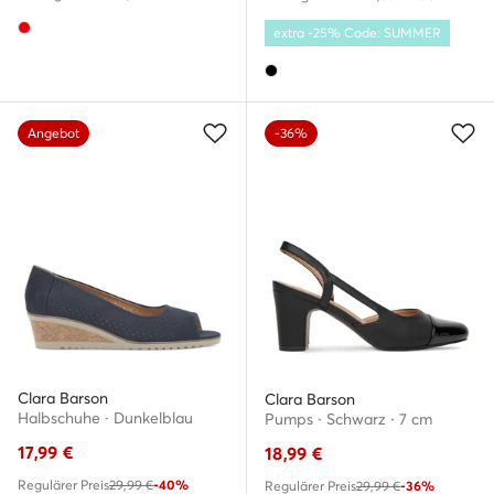
extra -25% Code: SUMMER
Angebot
-36%
Clara Barson
Clara Barson
Halbschuhe · Dunkelblau
Pumps · Schwarz · 7 cm
17,99
€
18,99
€
Regulärer Preis
29,99 €
-40%
Regulärer Preis
29,99 €
-36%