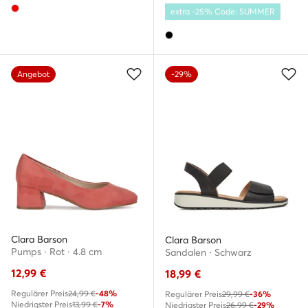
extra -25% Code: SUMMER
Angebot
-29%
Clara Barson
Clara Barson
Pumps · Rot · 4.8 cm
Sandalen · Schwarz
12,99
€
18,99
€
Regulärer Preis
24,99 €
-48%
Regulärer Preis
29,99 €
-36%
Niedrigster Preis
13,99 €
-7%
Niedrigster Preis
26,99 €
-29%