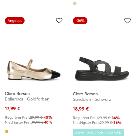
Angebot
-36%
Clara Barson
Clara Barson
Ballerinas · Goldfarben
Sandalen · Schwarz
17,99
€
18,99
€
Regulärer Preis
29,99 €
-40%
Regulärer Preis
29,99 €
-36%
Niedrigster Preis
19,99 €
-10%
Niedrigster Preis
29,99 €
-36%
extra -25% Code: SUMMER