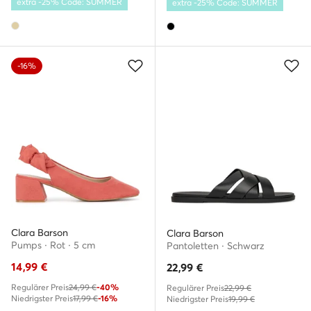
extra -25% Code: SUMMER
extra -25% Code: SUMMER
-16%
Clara Barson
Clara Barson
Pumps · Rot · 5 cm
Pantoletten · Schwarz
14,99
€
22,99
€
Regulärer Preis
24,99 €
-40%
Regulärer Preis
22,99 €
Niedrigster Preis
17,99 €
-16%
Niedrigster Preis
19,99 €