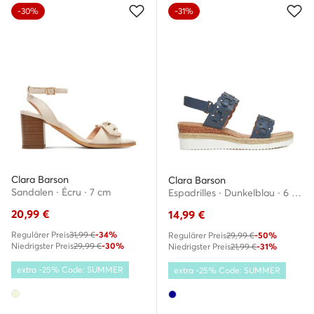
-30%
-31%
Clara Barson
Clara Barson
Sandalen · Écru · 7 cm
Espadrilles · Dunkelblau · 6 cm
20,99
€
14,99
€
Regulärer Preis
31,99 €
-34%
Regulärer Preis
29,99 €
-50%
Niedrigster Preis
29,99 €
-30%
Niedrigster Preis
21,99 €
-31%
extra -25% Code: SUMMER
extra -25% Code: SUMMER