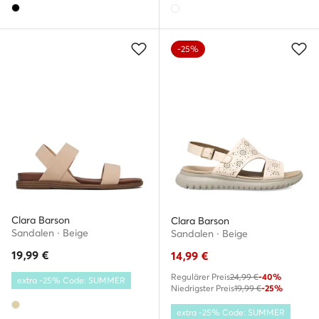
-25%
Clara Barson
Clara Barson
Sandalen · Beige
Sandalen · Beige
19,99
€
14,99
€
Regulärer Preis
24,99 €
-40%
extra -25% Code: SUMMER
Niedrigster Preis
19,99 €
-25%
extra -25% Code: SUMMER