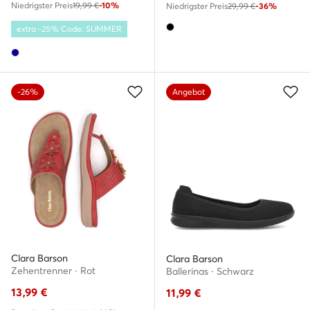
Niedrigster Preis
19,99 €
-10%
Niedrigster Preis
29,99 €
-36%
extra -25% Code: SUMMER
-26%
Angebot
Clara Barson
Clara Barson
Zehentrenner · Rot
Ballerinas · Schwarz
13,99
€
11,99
€