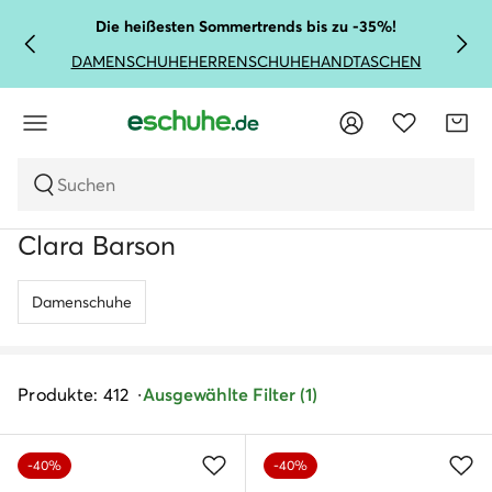
Die heißesten Sommertrends bis zu -35%!
DAMENSCHUHE
HERRENSCHUHE
HANDTASCHEN
Suchen
Clara Barson
Damenschuhe
Produkte: 412
Ausgewählte Filter (1)
-40%
-40%