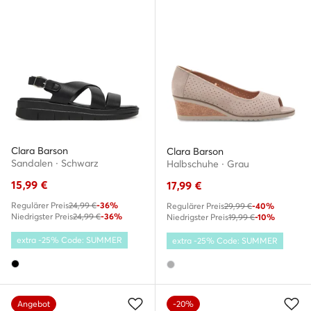
Clara Barson
Clara Barson
Sandalen · Schwarz
Halbschuhe · Grau
15,99
€
17,99
€
Regulärer Preis
24,99 €
-36%
Regulärer Preis
29,99 €
-40%
Niedrigster Preis
24,99 €
-36%
Niedrigster Preis
19,99 €
-10%
extra -25% Code: SUMMER
extra -25% Code: SUMMER
Angebot
-20%