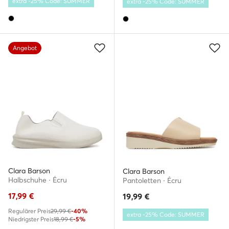
extra -25% Code: SUMMER
extra -25% Code: SUMMER
Angebot
Clara Barson
Clara Barson
Halbschuhe · Écru
Pantoletten · Écru
17,99
€
19,99
€
Regulärer Preis
29,99 €
-40%
extra -25% Code: SUMMER
Niedrigster Preis
18,99 €
-5%