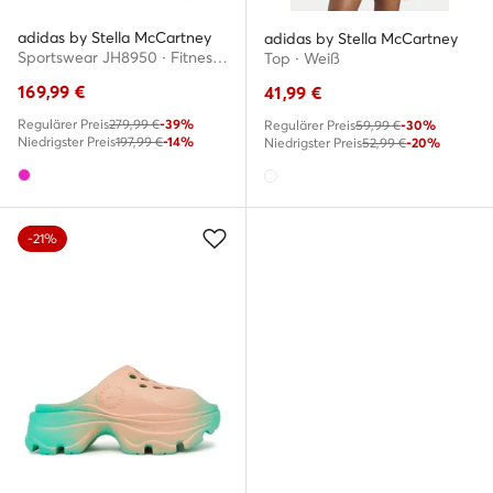
adidas by Stella McCartney
adidas by Stella McCartney
Sportswear JH8950 · Fitnessschuhe
Top · Weiß
169,99
€
41,99
€
Regulärer Preis
279,99 €
-39%
Regulärer Preis
59,99 €
-30%
Niedrigster Preis
197,99 €
-14%
Niedrigster Preis
52,99 €
-20%
-21%