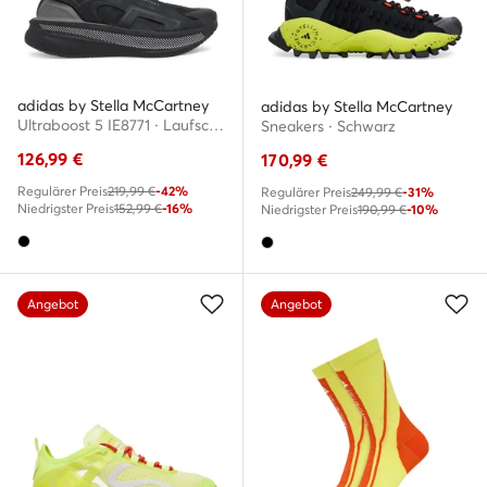
adidas by Stella McCartney
adidas by Stella McCartney
Ultraboost 5 IE8771 · Laufschuhe
Sneakers · Schwarz
126,99
€
170,99
€
Regulärer Preis
219,99 €
-42%
Regulärer Preis
249,99 €
-31%
Niedrigster Preis
152,99 €
-16%
Niedrigster Preis
190,99 €
-10%
Angebot
Angebot