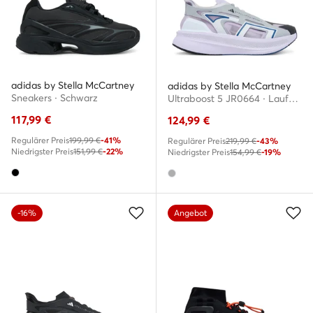
adidas by Stella McCartney
adidas by Stella McCartney
Sneakers · Schwarz
Ultraboost 5 JR0664 · Laufschuhe
117,99
€
124,99
€
Regulärer Preis
199,99 €
-41%
Regulärer Preis
219,99 €
-43%
Niedrigster Preis
151,99 €
-22%
Niedrigster Preis
154,99 €
-19%
-16%
Angebot