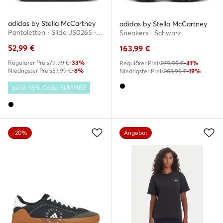
adidas by Stella McCartney
adidas by Stella McCartney
Pantoletten · Slide JS0265 · Schwarz
Sneakers · Schwarz
52,99
€
163,99
€
Regulärer Preis
79,99 €
-33%
Regulärer Preis
279,99 €
-41%
Niedrigster Preis
57,99 €
-8%
Niedrigster Preis
203,99 €
-19%
extra -15% Code: SUMMER
-20%
Angebot