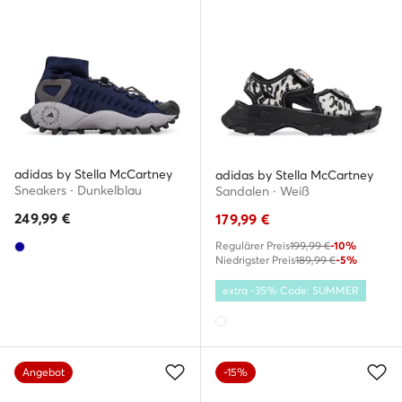
adidas by Stella McCartney
adidas by Stella McCartney
Sneakers · Dunkelblau
Sandalen · Weiß
249,99
€
179,99
€
Regulärer Preis
199,99 €
-10%
Niedrigster Preis
189,99 €
-5%
extra -35% Code: SUMMER
Angebot
-15%