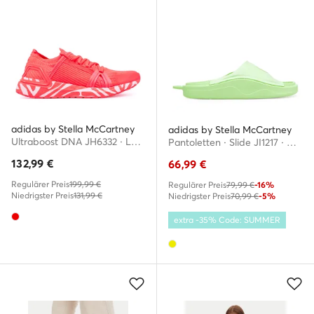
adidas by Stella McCartney
adidas by Stella McCartney
Ultraboost DNA JH6332 · Laufschuhe
Pantoletten · Slide JI1217 · Gelb
132,99
€
66,99
€
Regulärer Preis
199,99 €
Regulärer Preis
79,99 €
-16%
Niedrigster Preis
131,99 €
Niedrigster Preis
70,99 €
-5%
extra -35% Code: SUMMER