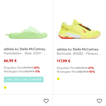
adidas by Stella McCartney
adidas by Stella McCartney
Pantoletten · Slide JI1217 · Gelb
Barricade JR3283 · Fitnessschuhe
66,99
€
117,99
€
Regulärer Preis
79,99 €
-16%
Regulärer Preis
199,99 €
-41%
Niedrigster Preis
70,99 €
-5%
Niedrigster Preis
138,99 €
-15%
extra -35% Code: SUMMER