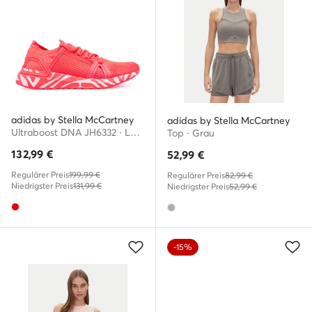
adidas by Stella McCartney
adidas by Stella McCartney
Ultraboost DNA JH6332 · Laufschuhe
Top · Grau
132,99
€
52,99
€
Regulärer Preis
199,99 €
Regulärer Preis
82,99 €
Niedrigster Preis
131,99 €
Niedrigster Preis
52,99 €
-15%