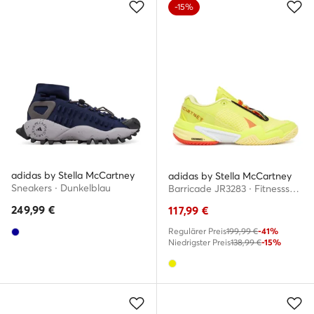
-15%
adidas by Stella McCartney
adidas by Stella McCartney
Sneakers · Dunkelblau
Barricade JR3283 · Fitnessschuhe
249,99
€
117,99
€
Regulärer Preis
199,99 €
-41%
Niedrigster Preis
138,99 €
-15%