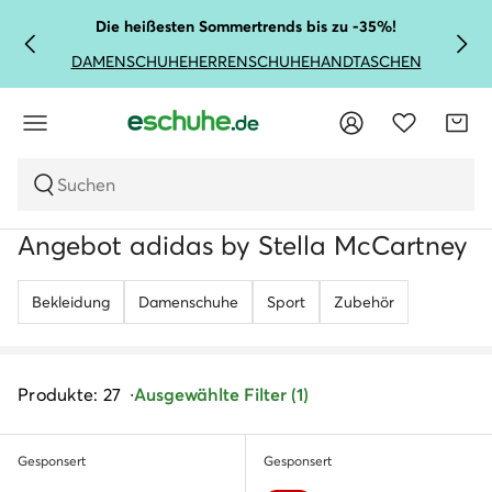
Die heißesten Sommertrends bis zu -35%!
DAMENSCHUHE
HERRENSCHUHE
HANDTASCHEN
Suchen
Angebot adidas by Stella McCartney
Bekleidung
Damenschuhe
Sport
Zubehör
Produkte: 27
Ausgewählte Filter (1)
Gesponsert
Gesponsert