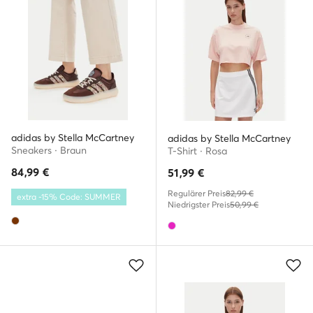
adidas by Stella McCartney
adidas by Stella McCartney
Sneakers · Braun
T-Shirt · Rosa
84,99
€
51,99
€
Regulärer Preis
82,99 €
extra -15% Code: SUMMER
Niedrigster Preis
50,99 €