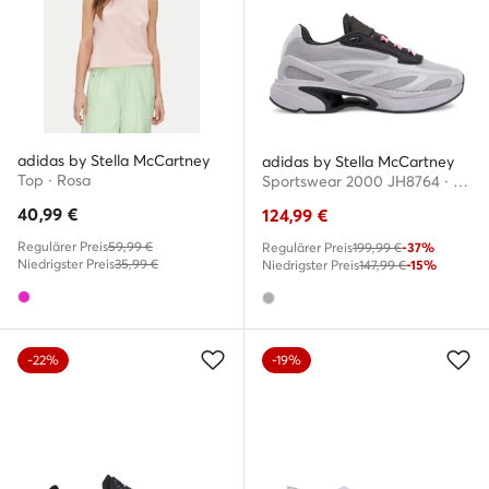
adidas by Stella McCartney
adidas by Stella McCartney
Top · Rosa
Sportswear 2000 JH8764 · Fitnessschuhe
40,99
€
124,99
€
Regulärer Preis
59,99 €
Regulärer Preis
199,99 €
-37%
Niedrigster Preis
35,99 €
Niedrigster Preis
147,99 €
-15%
-22%
-19%