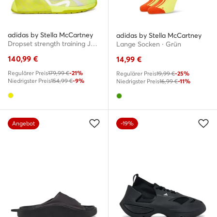
adidas by Stella McCartney
adidas by Stella McCartney
Dropset strength training JQ1593 · Fitnessschuhe
Lange Socken · Grün
140,99
€
14,99
€
Regulärer Preis
179,99 €
-21%
Regulärer Preis
19,99 €
-25%
Niedrigster Preis
154,99 €
-9%
Niedrigster Preis
16,99 €
-11%
Angebot
-19%