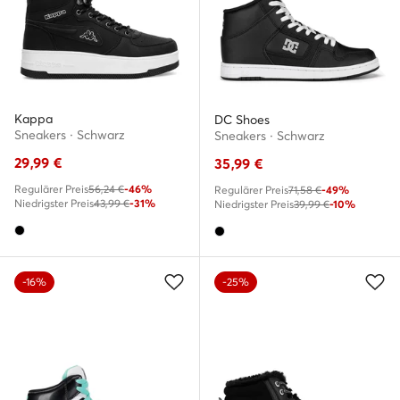
Kappa
DC Shoes
Sneakers · Schwarz
Sneakers · Schwarz
29,99
€
35,99
€
Regulärer Preis
56,24 €
-46%
Regulärer Preis
71,58 €
-49%
Niedrigster Preis
43,99 €
-31%
Niedrigster Preis
39,99 €
-10%
-16%
-25%