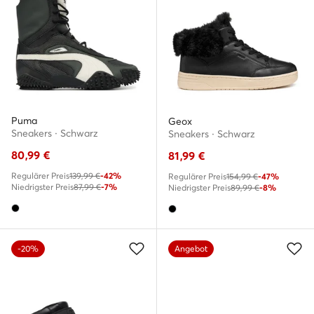
Puma
Geox
Sneakers · Schwarz
Sneakers · Schwarz
80,99
€
81,99
€
Regulärer Preis
139,99 €
-42%
Regulärer Preis
154,99 €
-47%
Niedrigster Preis
87,99 €
-7%
Niedrigster Preis
89,99 €
-8%
-20%
Angebot