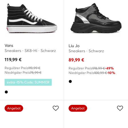
Vans
Liu Jo
Sneakers · SK8-Hi · Schwarz
Sneakers · Schwarz
119,99
€
89,99
€
Regulärer Preis
119,99 €
Regulärer Preis
178,99 €
-49%
Niedrigster Preis
75,99 €
Niedrigster Preis
100,99 €
-10%
extra -15% Code: SUMMER
Angebot
Angebot