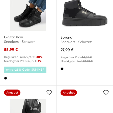
G-Star Raw
Sprandi
Sneakers · Schwarz
Sneakers · Schwarz
55,99
€
27,99
€
Regulärer Preis
79,99 €
-30%
Regulärer Preis
44,99 €
Niedrigster Preis
56,99 €
-1%
Niedrigster Preis
27,99 €
extra -25% Code: SUMMER
Angebot
Angebot