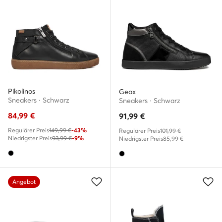
Pikolinos
Geox
Sneakers · Schwarz
Sneakers · Schwarz
84,99
€
91,99
€
Regulärer Preis
149,99 €
-43%
Regulärer Preis
101,99 €
Niedrigster Preis
93,99 €
-9%
Niedrigster Preis
85,99 €
Angebot