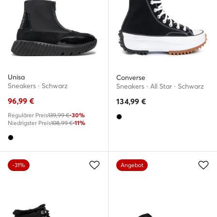
Unisa
Converse
Sneakers · Schwarz
Sneakers · All Star · Schwarz
96,99
€
134,99
€
Regulärer Preis
139,99 €
-30%
Niedrigster Preis
108,99 €
-11%
-31%
Angebot