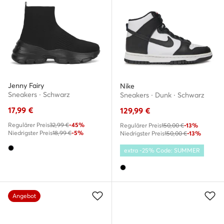
Jenny Fairy
Nike
Sneakers · Schwarz
Sneakers · Dunk · Schwarz
17,99
€
129,99
€
Regulärer Preis
32,99 €
-45%
Regulärer Preis
150,00 €
-13%
Niedrigster Preis
18,99 €
-5%
Niedrigster Preis
150,00 €
-13%
extra -25% Code: SUMMER
Angebot