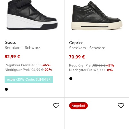
Guess
Caprice
Sneakers · Schwarz
Sneakers · Schwarz
82,99
€
70,99
€
Regulärer Preis
154,99 €
-46%
Regulärer Preis
133,99 €
-47%
Niedrigster Preis
104,99 €
-20%
Niedrigster Preis
77,99 €
-8%
extra -25% Code: SUMMER
Angebot