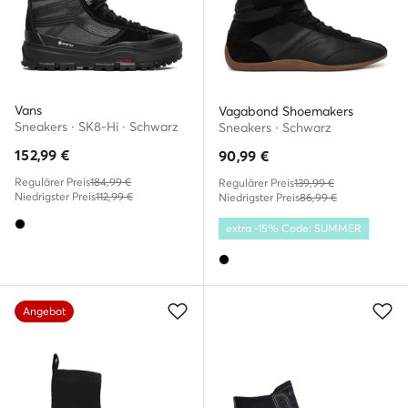
Vans
Vagabond Shoemakers
Sneakers · SK8-Hi · Schwarz
Sneakers · Schwarz
152,99
€
90,99
€
Regulärer Preis
184,99 €
Regulärer Preis
139,99 €
Niedrigster Preis
112,99 €
Niedrigster Preis
86,99 €
extra -15% Code: SUMMER
Angebot