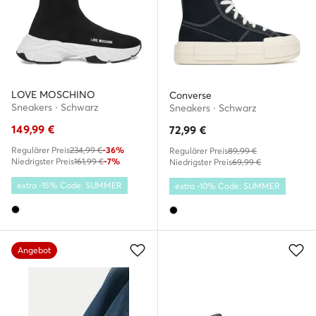
LOVE MOSCHINO
Converse
Sneakers · Schwarz
Sneakers · Schwarz
149,99
€
72,99
€
Regulärer Preis
234,99 €
-36%
Regulärer Preis
89,99 €
Niedrigster Preis
161,99 €
-7%
Niedrigster Preis
69,99 €
extra -15% Code: SUMMER
extra -10% Code: SUMMER
Angebot