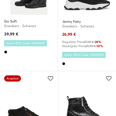
Go Soft
Jenny Fairy
Sneakers · Schwarz
Sneakers · Schwarz
39,99
€
26,99
€
Regulärer Preis
37,99 €
-28%
extra -15% Code: SUMMER
Niedrigster Preis
29,99 €
-10%
extra -25% Code: SUMMER
Angebot