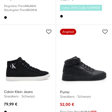
Regulärer Preis
195,00 €
extra -25% Code: SUMMER
Niedrigster Preis
157,99 €
Angebot
Calvin Klein Jeans
Puma
Sneakers · Schwarz
Sneakers · Schwarz
79,99
€
52,00
€
Regulärer Preis
61,35 €
-15%