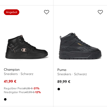
Angebot
Champion
Puma
Sneakers · Schwarz
Sneakers · Schwarz
41,99
€
89,99
€
Regulärer Preis
61,35 €
-31%
Niedrigster Preis
47,99 €
-12%