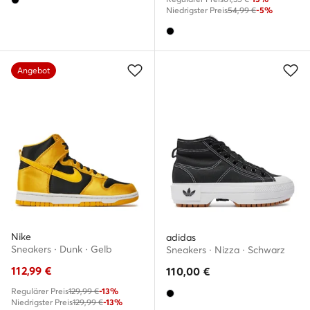
Niedrigster Preis
54,99 €
-5%
Angebot
Nike
adidas
Sneakers · Dunk · Gelb
Sneakers · Nizza · Schwarz
112,99
€
110,00
€
Regulärer Preis
129,99 €
-13%
Niedrigster Preis
129,99 €
-13%