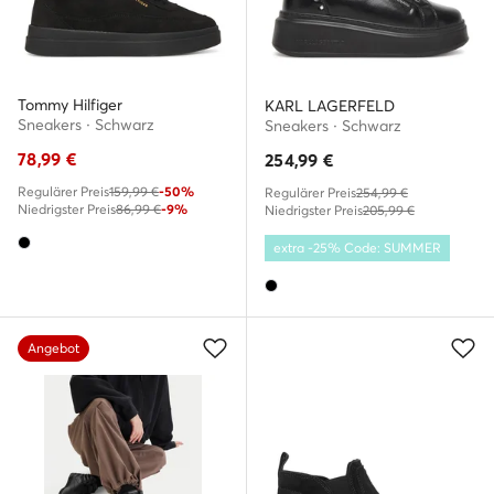
Tommy Hilfiger
KARL LAGERFELD
Sneakers · Schwarz
Sneakers · Schwarz
78,99
€
254,99
€
Regulärer Preis
159,99 €
-50%
Regulärer Preis
254,99 €
Niedrigster Preis
86,99 €
-9%
Niedrigster Preis
205,99 €
extra -25% Code: SUMMER
Angebot