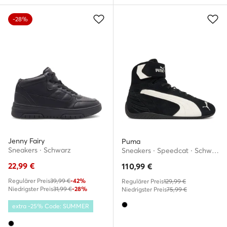
-28%
Jenny Fairy
Puma
Sneakers · Schwarz
Sneakers · Speedcat · Schwarz
22,99
€
110,99
€
Regulärer Preis
39,99 €
-42%
Regulärer Preis
129,99 €
Niedrigster Preis
31,99 €
-28%
Niedrigster Preis
75,99 €
extra -25% Code: SUMMER