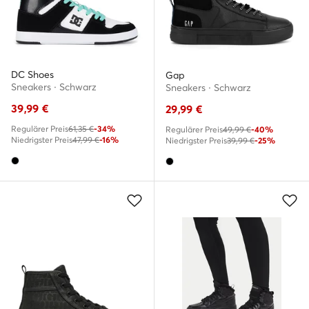
DC Shoes
Gap
Sneakers · Schwarz
Sneakers · Schwarz
39,99
€
29,99
€
Regulärer Preis
61,35 €
-34%
Regulärer Preis
49,99 €
-40%
Niedrigster Preis
47,99 €
-16%
Niedrigster Preis
39,99 €
-25%