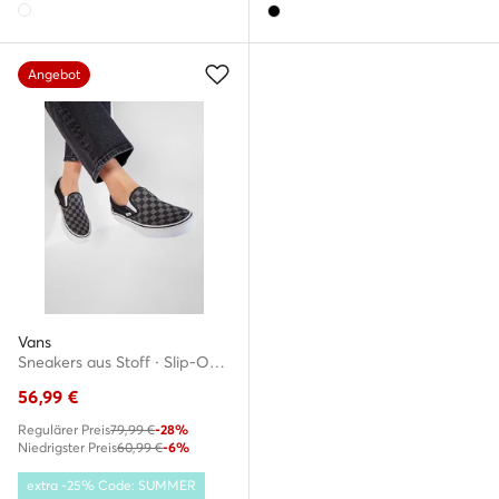
Angebot
Vans
Sneakers aus Stoff · Slip-On · Schwarz
56,99
€
Regulärer Preis
79,99 €
-28%
Niedrigster Preis
60,99 €
-6%
extra -25% Code: SUMMER