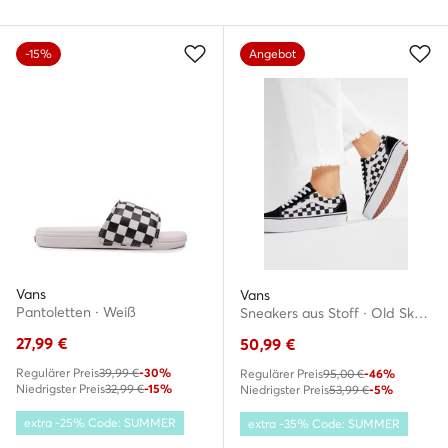
-15%
Angebot
Vans
Vans
Pantoletten · Weiß
Sneakers aus Stoff · Old Skool · Schwarz
27,99
€
50,99
€
Regulärer Preis
39,99 €
-30%
Regulärer Preis
95,00 €
-46%
Niedrigster Preis
32,99 €
-15%
Niedrigster Preis
53,99 €
-5%
extra -25% Code: SUMMER
extra -35% Code: SUMMER